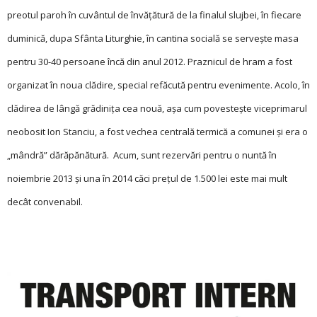
preotul paroh în cuvântul de învăţătură de la finalul slujbei, în fiecare
duminică, dupa Sfânta Liturghie, în cantina socială se servește masa
pentru 30-40 persoane încă din anul 2012. Praznicul de hram a fost
organizat în noua clădire, special refăcută pentru evenimente. Acolo, în
clădirea de lângă grădiniţa cea nouă, așa cum povestește viceprimarul
neobosit Ion Stanciu, a fost vechea centrală termică a comunei și era o
„mândră” dărăpănătură. Acum, sunt rezervări pen­tru o nuntă în
noiembrie 2013 și una în 2014 căci preţul de 1.500 lei este mai mult
decât convenabil.