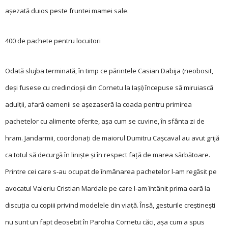
aşezată duios peste fruntei mamei sale.
400 de pachete pentru locuitori
Odată slujba ter­minată, în timp ce părintele Casian Dabija (neobosit,
deși fusese cu credincioșii din Cornetu la Iași) începuse să miruiască
adulţii, afară oamenii se așezaseră la coada pentru primirea
pachetelor cu alimente oferite, așa cum se cuvine, în sfânta zi de
hram. Jandarmii, coordonaţi de maiorul Dumitru Cașcaval au avut grijă
ca totul să decurgă în liniște și în respect faţă de marea sărbătoare.
Printre cei care s-au ocupat de înmânarea pachetelor l-am regăsit pe
avocatul Valeriu Cristian Mardale pe care l-am întânit prima oară la
discuţia cu copiii privind modelele din viaţă. Însă, gesturile creș­tinești
nu sunt un fapt deosebit în Parohia Cornetu căci, așa cum a spus