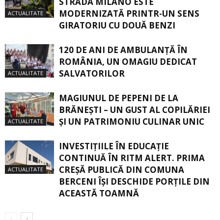
STRADA MILANO ESTE
MODERNIZATĂ PRINTR-UN SENS
ACTUALITATE
GIRATORIU CU DOUĂ BENZI
120 DE ANI DE AMBULANȚĂ ÎN
ROMÂNIA, UN OMAGIU DEDICAT
SALVATORILOR
ACTUALITATE
MAGIUNUL DE PEPENI DE LA
BRĂNEŞTI – UN GUST AL COPILĂRIEI
ŞI UN PATRIMONIU CULINAR UNIC
ACTUALITATE
INVESTIȚIILE ÎN EDUCAȚIE
CONTINUĂ ÎN RITM ALERT. PRIMA
CREŞĂ PUBLICĂ DIN COMUNA
ACTUALITATE
BERCENI ÎŞI DESCHIDE PORŢILE DIN
ACEASTĂ TOAMNĂ