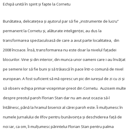
Echipă unită în spirit şi fapte la Cornetu
Bunătatea, delicateţea şi ajutorul par să fie ­„instrumente de lucru”
permanent la Cornetu şi, alăturate inteligenţei, au dus la
transformarea spectaculoasă de care a avut parte localitatea, din
2008 încoace. Însă, transformarea nu este doar la nivelul faţadei
blocurilor. Vine şi din interior, din munca unor oameni care i-au învăţat
pe semenii lor să fie buni şi să trăiască în pace într-o comună de nivel
european. A fost suficient să mă opresc un pic din iureşul de zi cu zi şi
să observ echipa primar-viceprimar-preot din Cornetu. Auzisem multe
despre preotul paroh Florian Stan dar nu am avut ocazia să-l
întâlnesc, până la hramul bisericii al cărei paroh este. Îi mulţumesc în
numele Jurnalului de Ilfov pentru bunăvoinţa şi deschiderea faţă de
noi iar, ca om, îi mulţumesc părintelui Florian Stan pentru palma