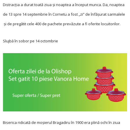
Distracţia a durat toată ziua şi noaptea a început munca. Da, noaptea
de 13 spre 14 septembrie în Cornetu a fost „zi” de înfăşurat sarmalele
şi de pregătit cele 400 de pachete prevăzute a fi oferite locuitorilor.
Slujbă în sobor pe 14 octombrie
Biserica ridicată de mo­şierul Bragadiru în 1900 era plină ochi în ziua