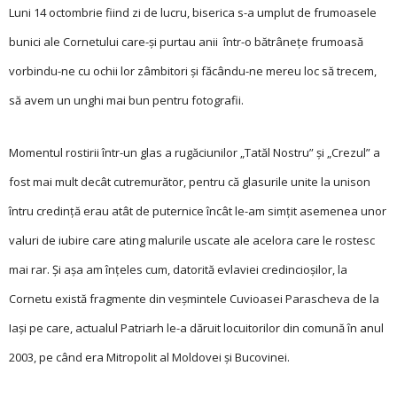
Luni 14 octombrie fiind zi de lucru, biserica s-a umplut de frumoasele
bunici ale Cornetului care-şi purtau anii într-o bătrâneţe frumoasă
vorbindu-ne cu ochii lor zâmbitori şi făcându-ne mereu loc să trecem,
să avem un unghi mai bun pentru fotografii.
Momentul rostirii în­tr-un glas a rugăciunilor „Tatăl Nostru” şi „Crezul” a
fost mai mult decât cutremurător, pentru că glasurile unite la unison
întru credinţă erau atât de puternice încât le-am simţit asemenea unor
valuri de iubire care ating malurile uscate ale acelora care le rostesc
mai rar. Şi aşa am înţeles cum, datorită evlaviei credincioşilor, la
Cornetu există fragmente din veşmintele Cuvioasei Parascheva de la
Iaşi pe care, actualul Patriarh le-a dăruit locuitorilor din comună în anul
2003, pe când era Mitropolit al Moldovei şi Bucovinei.