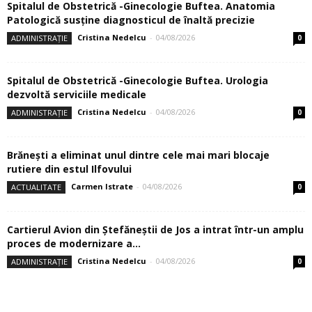
Spitalul de Obstetrică -Ginecologie Buftea. Anatomia
Patologică susţine diagnosticul de înaltă precizie
Cristina Nedelcu
-
04/08/2026
ADMINISTRAȚIE
0
Spitalul de Obstetrică -Ginecologie Buftea. Urologia
dezvoltă serviciile medicale
Cristina Nedelcu
-
04/08/2026
ADMINISTRAȚIE
0
Brănești a eliminat unul dintre cele mai mari blocaje
rutiere din estul Ilfovului
Carmen Istrate
-
04/08/2026
ACTUALITATE
0
Cartierul Avion din Ştefăneştii de Jos a intrat într-un amplu
proces de modernizare a...
Cristina Nedelcu
-
04/08/2026
ADMINISTRAȚIE
0