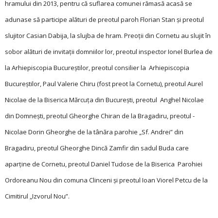
hramului din 2013, pentru că suflarea comunei rămasă acasă se
adunase să participe alături de preotul paroh Florian Stan și ­preotul
slujitor Casian Dabija, la slujba de hram. Preoţii din Cornetu au slujit în
sobor alături de invitaţii domniilor lor, preotul inspector Ionel Burlea de
la Arhiepiscopia Bucureştilor, preotul consilier la Arhiepiscopia
Bucureştilor, Paul Valerie Chiru (fost preot la Cornetu), preotul Aurel
Nicolae de la Biserica Mărcuţa din Bucureşti, preotul Anghel Nicolae
din Domneşti, preotul Gheor­ghe Chiran de la Bragadiru, ­preotul ­
Nicolae Dorin Gheor­ghe de la tânăra parohie „Sf. Andrei” din
Bragadiru, preotul Gheorghe Dincă Zamfir din sadul Buda care
aparţine de Cornetu, preotul Daniel Tudose de la Biserica Parohiei
Ordoreanu Nou din comuna Clinceni şi preotul Ioan Viorel Petcu de la
Cimitirul „Izvorul Nou”.