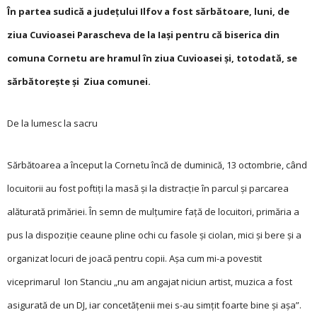
În partea sudică a judeţului Ilfov a fost sărbătoare, luni, de
ziua Cuvioasei Parascheva de la Iaşi pentru că biserica din
comuna Cornetu are hramul în ziua Cuvioasei şi, totodată, se
sărbătoreşte şi Ziua comunei.
De la lumesc la sacru
Sărbătoarea a început la Cornetu încă de duminică, 13 octombrie, când
locuitorii au fost poftiţi la masă şi la distracţie în parcul şi parcarea
alăturată primăriei. În semn de mulţumire faţă de locuitori, primăria a
pus la dispoziţie ceaune pline ochi cu fasole şi ciolan, mici şi bere şi a
organizat locuri de joacă pentru copii. Aşa cum mi-a povestit
viceprimarul Ion Stanciu „nu am angajat niciun artist, muzica a fost
asigurată de un DJ, iar concetăţenii mei s-au simţit foarte bine şi aşa”.