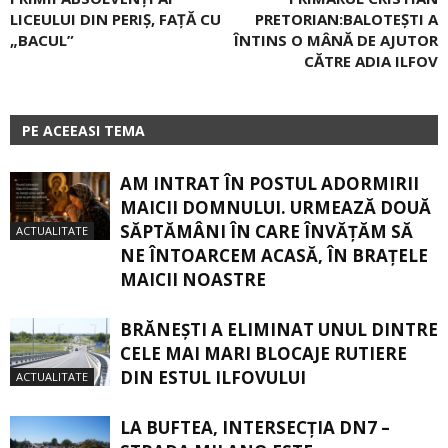
LICEULUI DIN PERIȘ, FAȚĂ CU
PRETORIAN:BALOTEȘTI A
„BACUL”
ÎNTINS O MÂNĂ DE AJUTOR
CĂTRE ADIA ILFOV
PE ACEEASI TEMA
AM INTRAT ÎN POSTUL ADORMIRII
MAICII DOMNULUI. URMEAZĂ DOUĂ
SĂPTĂMÂNI ÎN CARE ÎNVĂŢĂM SĂ
ACTUALITATE
NE ÎNTOARCEM ACASĂ, ÎN BRAŢELE
MAICII NOASTRE
BRĂNEȘTI A ELIMINAT UNUL DINTRE
CELE MAI MARI BLOCAJE RUTIERE
DIN ESTUL ILFOVULUI
ACTUALITATE
LA BUFTEA, INTERSECŢIA DN7 –