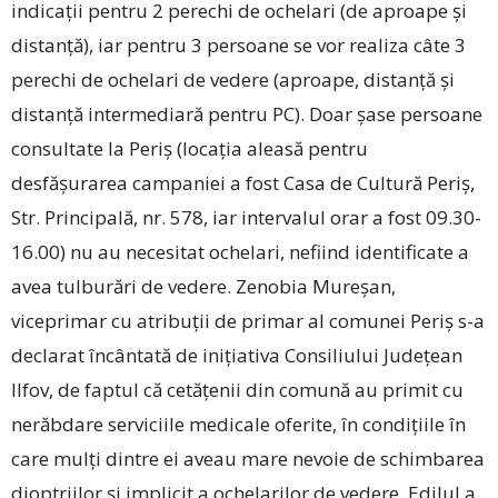
indicații pentru 2 perechi de ochelari (de aproape și
distanță), iar pentru 3 persoane se vor realiza câte 3
perechi de ochelari de vedere (aproape, distanță și
distanță intermediară pentru PC). Doar șase persoane
consultate la Periș (locația aleasă pentru
desfășurarea campaniei a fost Casa de Cultură Periș,
Str. Principală, nr. 578, iar intervalul orar a fost 09.30-
16.00) nu au necesitat ochelari, nefiind identificate a
avea tulburări de vedere. Zenobia Mureșan,
viceprimar cu atribuții de primar al comunei Periș s-a
declarat încântată de inițiativa Consiliului Județean
Ilfov, de faptul că cetățenii din comună au primit cu
nerăbdare serviciile medicale oferite, în condițiile în
care mulți dintre ei aveau mare nevoie de schimbarea
dioptriilor și implicit a ochelarilor de vedere. Edilul a