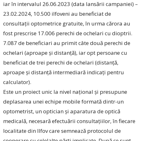
iar în intervalul 26.06.2023 (data lansării campaniei) –
23.02.2024, 10.500 ilfoveni au beneficiat de
consultații optometrice gratuite, în urma cărora au
fost prescrise 17.006 perechi de ochelari cu dioptrii.
7.087 de beneficiari au primit câte două perechi de
ochelari (aproape și distanță), iar opt persoane cu
beneficiat de trei perechi de ochelari (distanță,
aproape și distanță intermediară indicați pentru
calculator).
Este un proiect unic la nivel național și presupune
deplasarea unei echipe mobile formată dintr-un
optometrist, un optician și aparatura de optică
medicală, necesară efectuării consultațiilor, în fiecare
localitate din Ilfov care semnează protocolul de
cooperare cu celelalte părți implicate. După ce sunt