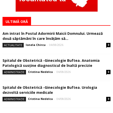
ULTIMĂ ORĂ
Am intrat în Postul Adormirii Maicii Domnului. Urmează
două săptămâni în care învăţăm să...
Ionela Chircu
-
04/08/2026
ACTUALITATE
0
Spitalul de Obstetrică -Ginecologie Buftea. Anatomia
Patologică susţine diagnosticul de înaltă precizie
Cristina Nedelcu
-
04/08/2026
ADMINISTRAȚIE
0
Spitalul de Obstetrică -Ginecologie Buftea. Urologia
dezvoltă serviciile medicale
Cristina Nedelcu
-
04/08/2026
ADMINISTRAȚIE
0