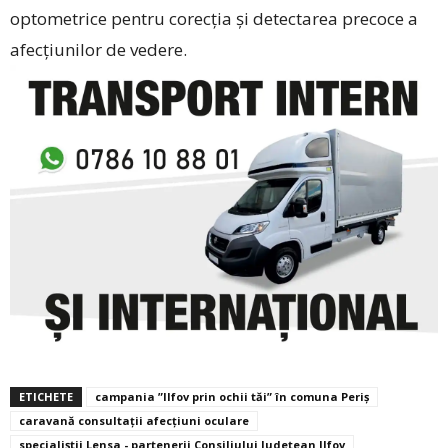
optometrice pentru corecția și detectarea precoce a
afecțiunilor de vedere.
ETICHETE
campania ”Ilfov prin ochii tăi” în comuna Periș
caravană consultații afecțiuni oculare
specialiștii Lensa - partenerii Consiliului Județean Ilfov