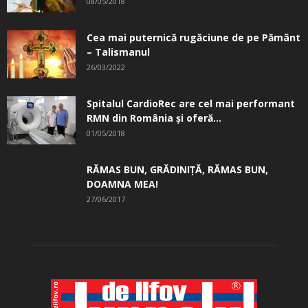
08/05/2018
Cea mai puternică rugăciune de pe Pământ
– Talismanul
26/03/2022
Spitalul CardioRec are cel mai performant
RMN din România și oferă...
01/05/2018
RĂMAS BUN, GRĂDINIŢĂ, ­RĂMAS BUN,
DOAMNA MEA!
27/06/2017