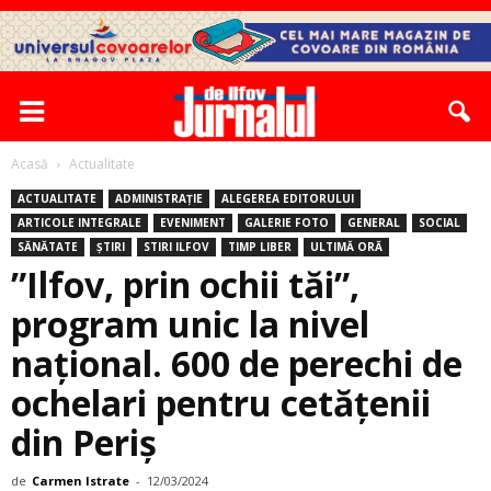
Acasă
Actualitate
ACTUALITATE
ADMINISTRAȚIE
ALEGEREA EDITORULUI
ARTICOLE INTEGRALE
EVENIMENT
GALERIE FOTO
GENERAL
SOCIAL
SĂNĂTATE
ȘTIRI
STIRI ILFOV
TIMP LIBER
ULTIMĂ ORĂ
”Ilfov, prin ochii tăi”,
program unic la nivel
național. 600 de perechi de
ochelari pentru cetăţenii
din Periș
de
Carmen Istrate
-
12/03/2024