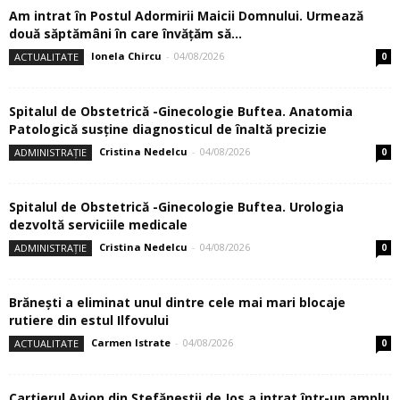
Am intrat în Postul Adormirii Maicii Domnului. Urmează
două săptămâni în care învăţăm să...
Ionela Chircu
-
04/08/2026
ACTUALITATE
0
Spitalul de Obstetrică -Ginecologie Buftea. Anatomia
Patologică susţine diagnosticul de înaltă precizie
Cristina Nedelcu
-
04/08/2026
ADMINISTRAȚIE
0
Spitalul de Obstetrică -Ginecologie Buftea. Urologia
dezvoltă serviciile medicale
Cristina Nedelcu
-
04/08/2026
ADMINISTRAȚIE
0
Brănești a eliminat unul dintre cele mai mari blocaje
rutiere din estul Ilfovului
Carmen Istrate
-
04/08/2026
ACTUALITATE
0
Cartierul Avion din Ştefăneştii de Jos a intrat într-un amplu