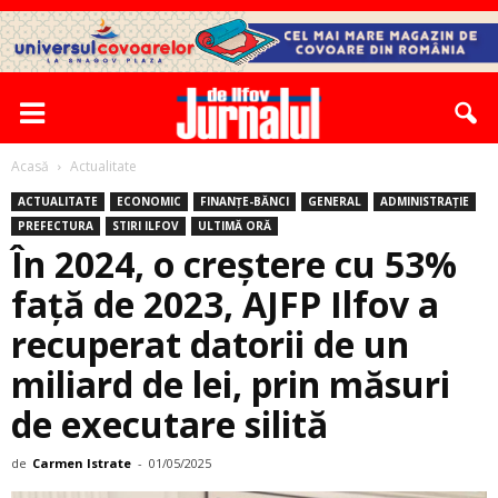
Acasă
Actualitate
ACTUALITATE
ECONOMIC
FINANȚE-BĂNCI
GENERAL
ADMINISTRAȚIE
PREFECTURA
STIRI ILFOV
ULTIMĂ ORĂ
În 2024, o creștere cu 53%
față de 2023, AJFP Ilfov a
recuperat datorii de un
miliard de lei, prin măsuri
de executare silită
de
Carmen Istrate
-
01/05/2025