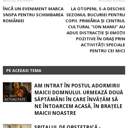
Articolul precedent
Articolul următor
​ÎNCĂ UN EVENIMENT MARCA
LA OTOPENI, S-A DESCHIS
SNSPA PENTRU SCHIMBAREA
SEZONUL BUCURIEI PENTRU
ROMÂNIEI
COPII. PRIMĂRIA ȘI CENTRUL
CULTURAL ”ION MANU” AU
ADUS DISTRACȚIE ȘI EMOȚII
POZITIVE ÎN ORAȘ PRIN
ACTIVITĂȚI SPECIALE
PENTRU CEI MICI
PE ACEEASI TEMA
AM INTRAT ÎN POSTUL ADORMIRII
MAICII DOMNULUI. URMEAZĂ DOUĂ
SĂPTĂMÂNI ÎN CARE ÎNVĂŢĂM SĂ
ACTUALITATE
NE ÎNTOARCEM ACASĂ, ÎN BRAŢELE
MAICII NOASTRE
SPITALUL DE OBSTETRICĂ -