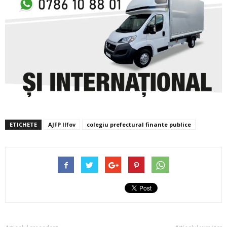
ETICHETE
AJFP Ilfov
colegiu prefectural finante publice