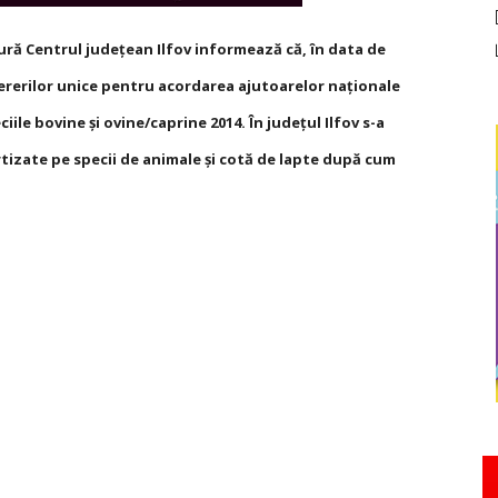
tură Centrul judeţean Ilfov informează că, în data de
 cererilor unice pentru acordarea ajutoarelor naţionale
iile bovine şi ovine/caprine 2014. În județul Ilfov s-a
rtizate pe specii de animale şi cotă de lapte după cum