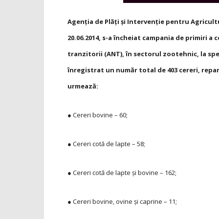
Agenţia de Plăţi şi Intervenţie pentru Agricul
20.06.2014, s-a încheiat campania de primiri a
tranzitorii (ANT), în sectorul zootehnic, la spec
înregistrat un număr total de 403 cereri, repa
urmează:
● Cereri bovine – 60;
● Cereri cotă de lapte – 58;
● Cereri cotă de lapte şi bovine – 162;
● Cereri bovine, ovine şi caprine – 11;