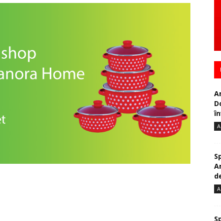
A
D
în
A
S
A
de
A
S