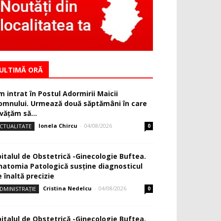
ULTIMĂ ORĂ
m intrat în Postul Adormirii Maicii
omnului. Urmează două săptămâni în care
văţăm să...
Ionela Chircu
-
04/08/2026
CTUALITATE
0
pitalul de Obstetrică -Ginecologie Buftea.
natomia Patologică susţine diagnosticul
 înaltă precizie
Cristina Nedelcu
-
04/08/2026
DMINISTRAȚIE
0
pitalul de Obstetrică -Ginecologie Buftea.