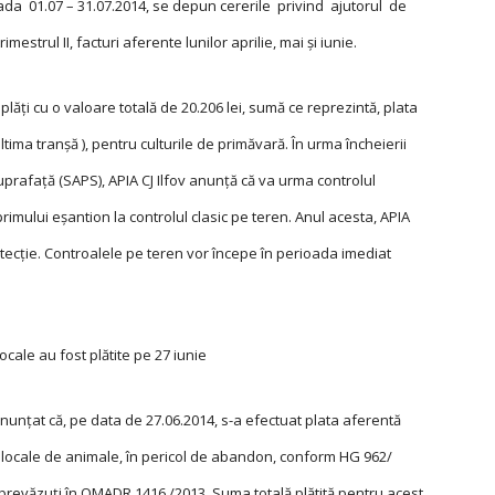
oada 01.07 – 31.07.2014, se depun cererile privind ajutorul de
mestrul II, facturi aferente lunilor aprilie, mai şi iunie.
ăţi cu o valoare totală de 20.206 lei, sumă ce reprezintă, plata
tima tranşă ), pentru culturile de primăvară. În urma încheierii
uprafață (SAPS), APIA CJ Ilfov anunță că va urma controlul
primului eşantion la controlul clasic pe teren. Anul acesta, APIA
detecţie. Controalele pe teren vor începe în perioada imediat
cale au fost plătite pe 27 iunie
 anunțat că, pe data de 27.06.2014, s-a efectuat plata aferentă
 locale de animale, în pericol de abandon, conform HG 962/
li prevăzuți în OMADR 1416 /2013. Suma totală plătită pentru acest