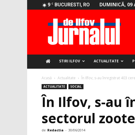
9
DUMINICĂ, 09 
C
BUCURESTI, RO
Jurnalul
de
Ilfov
STIRI ILFOV
ACTUALITATE
P
Acasă
Actualitate
În Ilfov, s-au înregistrat 403 c
ACTUALITATE
SOCIAL
În Ilfov, s-au
sectorul zoot
de
Redactia
-
30/06/2014