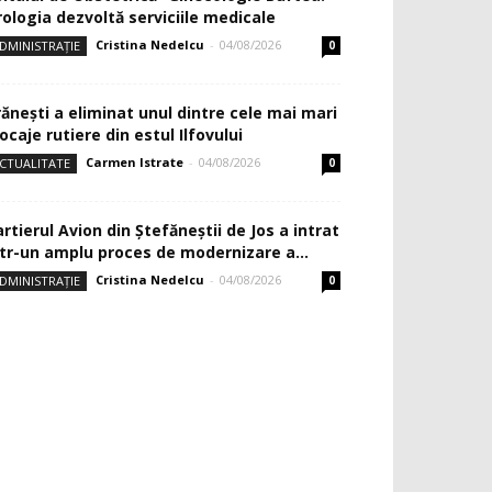
rologia dezvoltă serviciile medicale
Cristina Nedelcu
-
04/08/2026
DMINISTRAȚIE
0
rănești a eliminat unul dintre cele mai mari
ocaje rutiere din estul Ilfovului
Carmen Istrate
-
04/08/2026
CTUALITATE
0
rtierul Avion din Ştefăneştii de Jos a intrat
ntr-un amplu proces de modernizare a...
Cristina Nedelcu
-
04/08/2026
DMINISTRAȚIE
0