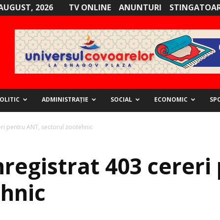
AUGUST, 2026
TV ONLINE
ANUNTURI
STINGATOAR
OLITIC
ADMINISTRAȚIE
SOCIAL
ECONOMIC
SP
ereri pentru ANT, sectorul zootehnic
 înregistrat 403 cerer
ehnic