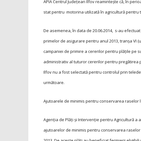
APIA Centrul Județean Ilfov reamintește că, în peri
stat pentru motorina utilizată în agricultură pentru tri
De asemenea, în data de 20.06.2014, s-au efectuat pl
primelor de asigurare pentru anul 2013, tranşa VI (ul
campaniei de primire a cererilor pentru plățile pe s
administrativ al tuturor cererilor pentru pregătirea 
Ilfov nu a fost selectată pentru controlul prin tele
următoare.
Ajutoarele de minimis pentru conservarea raselor lo
Agenția de Plăți și Intervenție pentru Agricultură a
ajutoarelor de minimis pentru conservarea raselor
2013. De aceste plăți au beneficiat fermierii eligibi