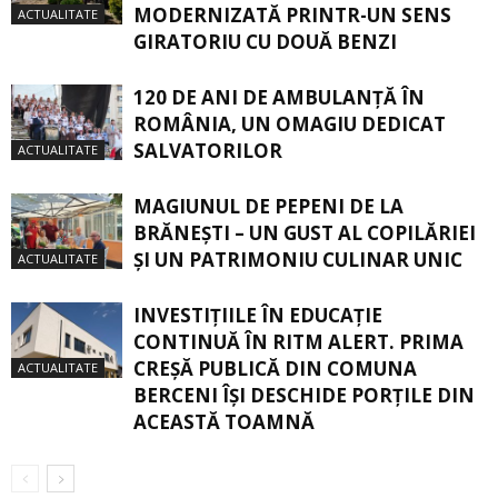
MODERNIZATĂ PRINTR-UN SENS
ACTUALITATE
GIRATORIU CU DOUĂ BENZI
120 DE ANI DE AMBULANȚĂ ÎN
ROMÂNIA, UN OMAGIU DEDICAT
SALVATORILOR
ACTUALITATE
MAGIUNUL DE PEPENI DE LA
BRĂNEŞTI – UN GUST AL COPILĂRIEI
ŞI UN PATRIMONIU CULINAR UNIC
ACTUALITATE
INVESTIȚIILE ÎN EDUCAȚIE
CONTINUĂ ÎN RITM ALERT. PRIMA
CREŞĂ PUBLICĂ DIN COMUNA
ACTUALITATE
BERCENI ÎŞI DESCHIDE PORŢILE DIN
ACEASTĂ TOAMNĂ