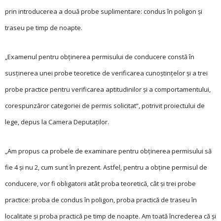
prin introducerea a două probe suplimentare: condus în poligon şi
traseu pe timp de noapte.
„Examenul pentru obţinerea permisului de conducere constă în
susţinerea unei probe teoretice de verificarea cunoştinţelor şi a trei
probe practice pentru verificarea aptitudinilor şi a comportamentului,
corespunzăror categoriei de permis solicitat“, potrivit proiectului de
lege, depus la Camera Deputaţilor.
„Am propus ca probele de examinare pentru obţinerea per­misului să
fie 4 şi nu 2, cum sunt în prezent. Astfel, pentru a obţine permisul de
conducere, vor fi obligatorii atât proba teoretică, cât şi trei probe
practice: proba de condus în poligon, proba practică de traseu în
localitate şi proba practică pe timp de noapte. Am toată încrederea că şi