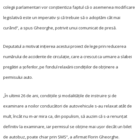
colegii parlamentari vor conştientiza faptul că o asemenea modificare
legislativă este un imperativ şi că trebuie să o adoptăm cât mai
curând“, a spus Gheorghe, potrivit unui comunicat de presă.
Deputatul a motivat iniţierea acestui proiect de lege prin reducerea
numărului de accidente de circulaţie, care a crescut ca urmare a slabei
pregătiri a şoferilor, pe fondul relaxării condiţiilor de obţinere a
permisului auto.
„În ultimii 26 de ani, condiţiile şi modalităţile de instruire şi de
examinare a noilor conducători de autovehicule s-au relaxat atât de
mult, încât nu m‑ar mira ca, din populism, să auzim că s-a renunţat
definitiv la examinare, iar permisul se obţine mai uşor decât un bilet
de autobuz, poate chiar prin SMS“, a afirmat Florin Gheorghe.