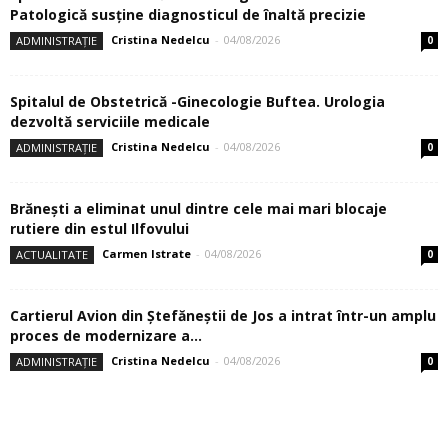
Patologică susţine diagnosticul de înaltă precizie
Cristina Nedelcu
-
04/08/2026
ADMINISTRAȚIE
0
Spitalul de Obstetrică -Ginecologie Buftea. Urologia
dezvoltă serviciile medicale
Cristina Nedelcu
-
04/08/2026
ADMINISTRAȚIE
0
Brănești a eliminat unul dintre cele mai mari blocaje
rutiere din estul Ilfovului
Carmen Istrate
-
04/08/2026
ACTUALITATE
0
Cartierul Avion din Ştefăneştii de Jos a intrat într-un amplu
proces de modernizare a...
Cristina Nedelcu
-
04/08/2026
ADMINISTRAȚIE
0