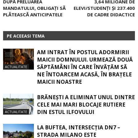
DUPĂ PRELUAREA
3,64 MILIOANE DE
MANDATULUI, OBLIGAŢI SĂ
ELEVI/STUDENȚI ȘI 237.400
PLĂTEASCĂ ANTICIPATELE
DE CADRE DIDACTICE
PE ACEEASI TEMA
AM INTRAT ÎN POSTUL ADORMIRII
MAICII DOMNULUI. URMEAZĂ DOUĂ
SĂPTĂMÂNI ÎN CARE ÎNVĂŢĂM SĂ
ACTUALITATE
NE ÎNTOARCEM ACASĂ, ÎN BRAŢELE
MAICII NOASTRE
BRĂNEȘTI A ELIMINAT UNUL DINTRE
CELE MAI MARI BLOCAJE RUTIERE
DIN ESTUL ILFOVULUI
ACTUALITATE
LA BUFTEA, INTERSECŢIA DN7 –
STRADA MILANO ESTE