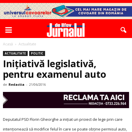
Acasă
Actualitate
ACTUALITATE
POLITIC
Inițiativă legislativă,
pentru examenul auto
de
Redactia
-
21/06/2016
Deputatul PSD Florin Gheorghe a iniţiat un proiect de lege prin care
intenţionează să modifice felul în care se poate obţine permisul auto,