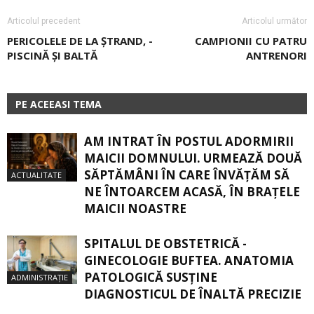
Articolul precedent
Articolul următor
PERICOLELE DE LA ŞTRAND, ­
CAMPIONII CU PATRU
PISCINĂ ŞI BALTĂ
ANTRENORI
PE ACEEASI TEMA
AM INTRAT ÎN POSTUL ADORMIRII
MAICII DOMNULUI. URMEAZĂ DOUĂ
SĂPTĂMÂNI ÎN CARE ÎNVĂŢĂM SĂ
ACTUALITATE
NE ÎNTOARCEM ACASĂ, ÎN BRAŢELE
MAICII NOASTRE
SPITALUL DE OBSTETRICĂ -
GINECOLOGIE BUFTEA. ANATOMIA
PATOLOGICĂ SUSŢINE
ADMINISTRAȚIE
DIAGNOSTICUL DE ÎNALTĂ PRECIZIE