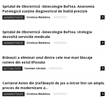
Spitalul de Obstetrică -Ginecologie Buftea. Anatomia
Patologică susţine diagnosticul de înaltă precizie
Cristina Nedelcu
-
04/08/2026
ADMINISTRAȚIE
0
Spitalul de Obstetrică -Ginecologie Buftea. Urologia
dezvoltă serviciile medicale
Cristina Nedelcu
-
04/08/2026
ADMINISTRAȚIE
0
Brănești a eliminat unul dintre cele mai mari blocaje
rutiere din estul Ilfovului
Carmen Istrate
-
04/08/2026
ACTUALITATE
0
Cartierul Avion din Ştefăneştii de Jos a intrat într-un amplu
proces de modernizare a...
Cristina Nedelcu
-
04/08/2026
ADMINISTRAȚIE
0