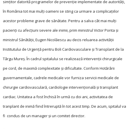
simțitor datorită programelor de prevenție implementate de autorități,
în România tot mai mulți oameni se sting ca urmare a complicațiilor
acestor probleme grave de sănătate. Pentru a salva cât mai mulți
pacienți cu afecțiuni severe ale inimii, prim ministrul Victor Ponta și
ministrul Sănătății, Eugen Nicolăescu au decis reluarea activității
Institutului de Urgenţă pentru Boli Cardiovasculare şi Transplant de la
Târgu Mureş. În cadrul spitalului se realizează intervenții chirurgicale
pe cord, de maximă complexitate și dificultate. Conform Hotărârii
guvernamentale, cadrele medicale vor furniza servicii medicale de
chirurgie cardiovasculară, cardiologie intervențională și transplant
cardiac. Unitatea a fost închisă în urmă cu doi ani, activitatea de
tranplant de inimă fiind întreruptă în tot acest timp. De acum, spitalul va
fi condus de un manager și un comitet director.