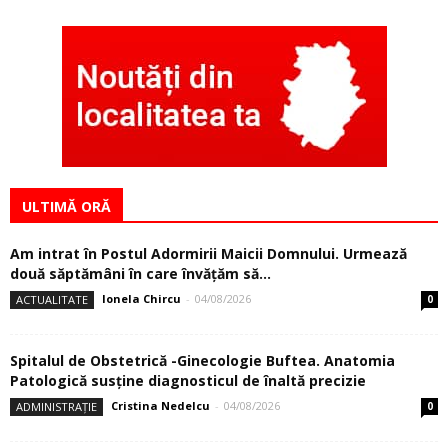
ULTIMĂ ORĂ
Am intrat în Postul Adormirii Maicii Domnului. Urmează
două săptămâni în care învăţăm să...
Ionela Chircu
-
04/08/2026
ACTUALITATE
0
Spitalul de Obstetrică -Ginecologie Buftea. Anatomia
Patologică susţine diagnosticul de înaltă precizie
Cristina Nedelcu
-
04/08/2026
ADMINISTRAȚIE
0