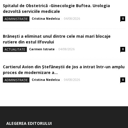
Spitalul de Obstetrică -Ginecologie Buftea. Urologia
dezvoltă serviciile medicale
Cristina Nedelcu
-
04/08/2026
ADMINISTRAȚIE
0
Brănești a eliminat unul dintre cele mai mari blocaje
rutiere din estul Ilfovului
Carmen Istrate
-
04/08/2026
ACTUALITATE
0
Cartierul Avion din Ştefăneştii de Jos a intrat într-un amplu
proces de modernizare a...
Cristina Nedelcu
-
04/08/2026
ADMINISTRAȚIE
0
ALEGEREA EDITORULUI