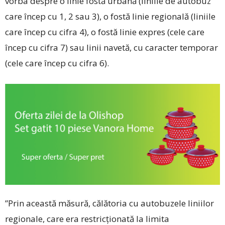
vorba despre o linie fostă urbană (liniile de autobuz
care încep cu 1, 2 sau 3), o fostă linie regională (liniile
care încep cu cifra 4), o fostă linie expres (cele care
încep cu cifra 7) sau linii navetă, cu caracter temporar
(cele care încep cu cifra 6).
”Prin această măsură, călătoria cu autobuzele liniilor
regionale, care era restricţionată la limita