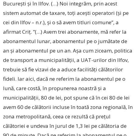
Bucureşti şi în Ilfov. (…) Noi integrăm, prin acest
sistem automat de taxare, toţi aceşti operatori (și pe
cei din Ilfov – n.r.), și o să avem titluri comune”, a
afirmat Criţ. ”(…) Avem trei abonamente, mă refer la
abonamentul lunar, abonamentul pe o jumătate de
an şi abonamentul pe un an. Aşa cum ziceam, politica
de transport a municipalităţii, a UAT-urilor din Ilfov,
trebuie să fie vizavi de a aduce facilităţi călătorilor
fideli. Iar aici, dacă ne referim la abonamentul pe o
lună, care costă, în propunerea noastră şi a
municipalităţii, 80 de lei, pot spune că în cei 80 de lei
avem 60 de călătorii incluse în toată zona regională, în
zona metropolitană, ceea ce rezultă că preţul
călătoriei e undeva în jurul de 1,3 lei pe călătoria de
90 de minute. Dacă ne referim la abonamentul pe o