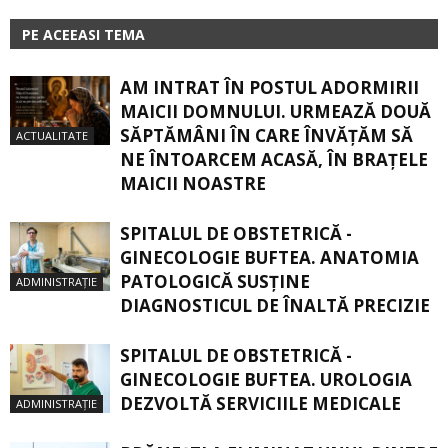
PE ACEEASI TEMA
AM INTRAT ÎN POSTUL ADORMIRII
MAICII DOMNULUI. URMEAZĂ DOUĂ
SĂPTĂMÂNI ÎN CARE ÎNVĂŢĂM SĂ
ACTUALITATE
NE ÎNTOARCEM ACASĂ, ÎN BRAŢELE
MAICII NOASTRE
SPITALUL DE OBSTETRICĂ -
GINECOLOGIE BUFTEA. ANATOMIA
PATOLOGICĂ SUSŢINE
ADMINISTRAȚIE
DIAGNOSTICUL DE ÎNALTĂ PRECIZIE
SPITALUL DE OBSTETRICĂ -
GINECOLOGIE BUFTEA. UROLOGIA
DEZVOLTĂ SERVICIILE MEDICALE
ADMINISTRAȚIE