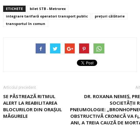
ETICHETE
bilet STB - Metrorex
integrare tarifară operatori transport public
prețuri călătorie
transportul în comun
Articolul precedent
Ar
SE PĂSTREAZĂ RITMUL
DR. ROXANA NEMEŞ, PR
ALERT LA REABILITAREA
SOCIETĂŢII 
BLOCURILOR DIN ORAŞUL
PNEUMOLOGIE: „BRONHOPN
MĂGURELE
OBSTRUCTIVĂ CRONICĂ VA F¡,
ANI, A TREIA CAUZĂ DE MORT