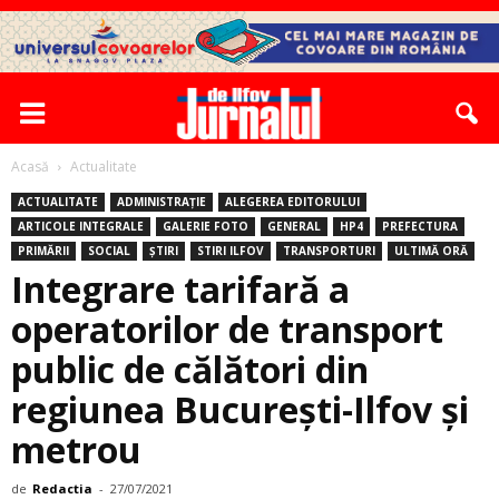
Acasă
Actualitate
ACTUALITATE
ADMINISTRAȚIE
ALEGEREA EDITORULUI
ARTICOLE INTEGRALE
GALERIE FOTO
GENERAL
HP4
PREFECTURA
PRIMĂRII
SOCIAL
ȘTIRI
STIRI ILFOV
TRANSPORTURI
ULTIMĂ ORĂ
Integrare tarifară a
operatorilor de transport
public de călători din
regiunea Bucureşti-Ilfov şi
metrou
de
Redactia
-
27/07/2021