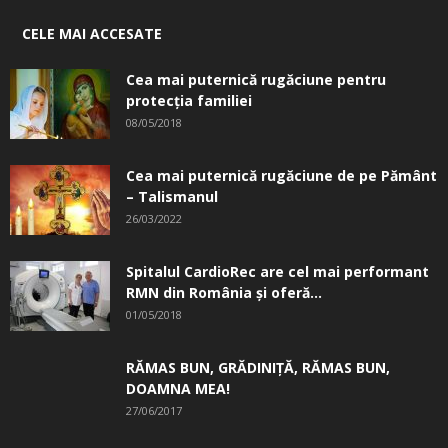
CELE MAI ACCESATE
Cea mai puternică rugăciune pentru
protecția familiei
08/05/2018
Cea mai puternică rugăciune de pe Pământ
– Talismanul
26/03/2022
Spitalul CardioRec are cel mai performant
RMN din România și oferă...
01/05/2018
RĂMAS BUN, GRĂDINIŢĂ, ­RĂMAS BUN,
DOAMNA MEA!
27/06/2017