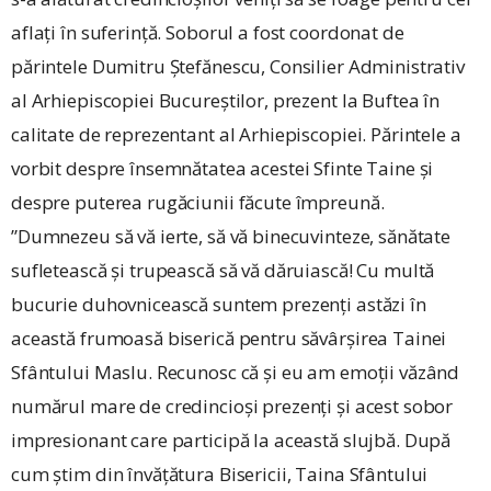
aflați în suferință. Soborul a fost coordonat de
părintele Dumitru Ștefănescu, Consilier Administrativ
al Arhiepiscopiei Bucureștilor, prezent la Buftea în
calitate de reprezentant al Arhiepiscopiei. Părintele a
vorbit despre însemnătatea acestei Sfinte Taine și
despre puterea rugăciunii făcute împreună.
”Dumnezeu să vă ierte, să vă binecuvinteze, sănătate
sufletească și trupească să vă dăruiască! Cu multă
bucurie duhovnicească suntem prezenți astăzi în
această frumoasă biserică pentru săvârșirea Tainei
Sfântului Maslu. Recunosc că și eu am emoții văzând
numărul mare de credincioși prezenți și acest sobor
impresionant care participă la această slujbă. După
cum știm din învățătura Bisericii, Taina Sfântului