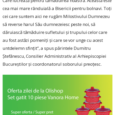
Care lucrează pentru tămăduirea noastră. Aceasta este
cea mai mare rânduială a Bisericii pentru bolnavi. Toți
cei care suntem aici ne rugăm Milostivului Dumnezeu
să reverse harul Său dumnezeiesc peste noi, să
dăruiască tămăduire sufletului și trupului celor care
au fost astăzi pomeniți și care se vor unge cu acest
untdelemn sfințit”, a spus părintele Dumitru
Ștefănescu, Consilier Administrativ al Arhiepiscopiei
Bucureștilor și coordonatorul soborului preoțesc.