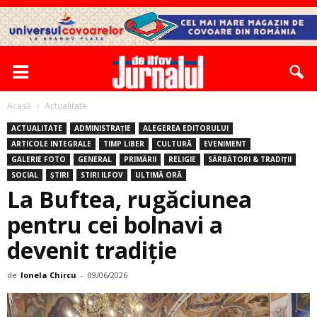
Acasă
Actualitate
ACTUALITATE
ADMINISTRAȚIE
ALEGEREA EDITORULUI
ARTICOLE INTEGRALE
TIMP LIBER
CULTURĂ
EVENIMENT
GALERIE FOTO
GENERAL
PRIMĂRII
RELIGIE
SĂRBĂTORI & TRADIȚII
SOCIAL
ȘTIRI
STIRI ILFOV
ULTIMĂ ORĂ
La Buftea, rugăciunea
pentru cei bolnavi a
devenit tradiție
de
Ionela Chircu
-
09/06/2026