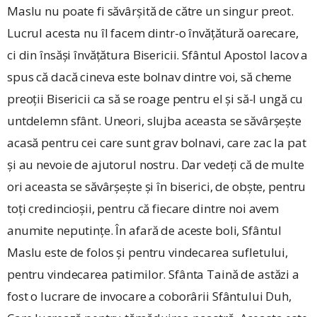
Maslu nu poate fi săvârșită de către un singur preot.
Lucrul acesta nu îl facem dintr-o învățătură oarecare,
ci din însăși învățătura Bisericii. Sfântul Apostol Iacov a
spus că dacă cineva este bolnav dintre voi, să cheme
preoții Bisericii ca să se roage pentru el și să-l ungă cu
untdelemn sfânt. Uneori, slujba aceasta se săvârșește
acasă pentru cei care sunt grav bolnavi, care zac la pat
și au nevoie de ajutorul nostru. Dar vedeți că de multe
ori aceasta se săvârșește și în biserici, de obște, pentru
toți credincioșii, pentru că fiecare dintre noi avem
anumite neputințe. În afară de aceste boli, Sfântul
Maslu este de folos și pentru vindecarea sufletului,
pentru vindecarea patimilor. Sfânta Taină de astăzi a
fost o lucrare de invocare a coborârii Sfântului Duh,