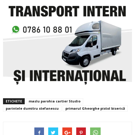
ETICHETE
maslu parohia cartier Studio
parintele dumitru stefanescu
primarul Gheorghe pistol biserică