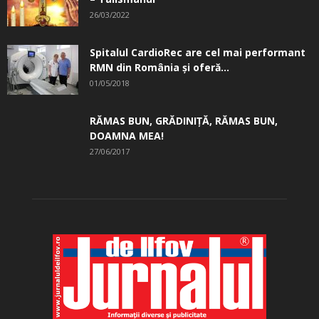
26/03/2022
Spitalul CardioRec are cel mai performant
RMN din România și oferă...
01/05/2018
RĂMAS BUN, GRĂDINIŢĂ, ­RĂMAS BUN,
DOAMNA MEA!
27/06/2017