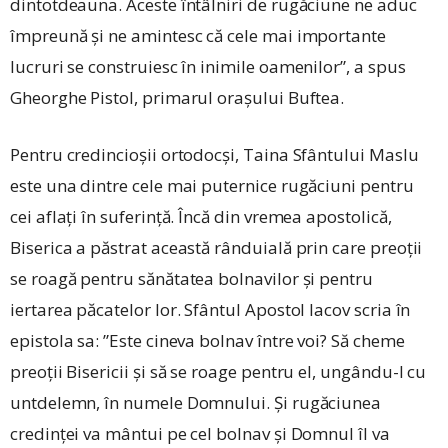
dintotdeauna. Aceste întâlniri de rugăciune ne aduc
împreună și ne amintesc că cele mai importante
lucruri se construiesc în inimile oamenilor”, a spus
Gheorghe Pistol, primarul orașului Buftea.
Pentru credincioșii ortodocși, Taina Sfântului Maslu
este una dintre cele mai puternice rugăciuni pentru
cei aflați în suferință. Încă din vremea apostolică,
Biserica a păstrat această rânduială prin care preoții
se roagă pentru sănătatea bolnavilor și pentru
iertarea păcatelor lor. Sfântul Apostol Iacov scria în
epistola sa: ”Este cineva bolnav între voi? Să cheme
preoții Bisericii și să se roage pentru el, ungându-l cu
untdelemn, în numele Domnului. Și rugăciunea
credinței va mântui pe cel bolnav și Domnul îl va