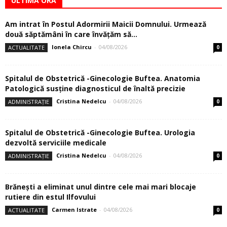
ULTIMĂ ORĂ
Am intrat în Postul Adormirii Maicii Domnului. Urmează
două săptămâni în care învăţăm să...
Ionela Chircu
-
04/08/2026
ACTUALITATE
0
Spitalul de Obstetrică -Ginecologie Buftea. Anatomia
Patologică susţine diagnosticul de înaltă precizie
Cristina Nedelcu
-
04/08/2026
ADMINISTRAȚIE
0
Spitalul de Obstetrică -Ginecologie Buftea. Urologia
dezvoltă serviciile medicale
Cristina Nedelcu
-
04/08/2026
ADMINISTRAȚIE
0
Brănești a eliminat unul dintre cele mai mari blocaje
rutiere din estul Ilfovului
Carmen Istrate
-
04/08/2026
ACTUALITATE
0