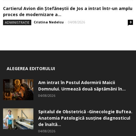
Cartierul Avion din Ştefăneştii de Jos a intrat într-un amplu
proces de modernizare a...
Cristina Nedelcu
-
04/08/2026
ADMINISTRAȚIE
0
ALEGEREA EDITORULUI
Am intrat în Postul Adormirii Maicii
Domnului. Urmează două săptămâni în...
04/08/2026
Spitalul de Obstetrică -Ginecologie Buftea.
Anatomia Patologică susţine diagnosticul
de înaltă...
04/08/2026