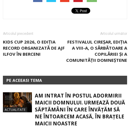
Articolul precedent
Articolul următor
KIDS CUP 2026, O EDIŢIA
FESTIVALUL CIREȘAR, EDIȚIA
RECORD ORGANIZATĂ DE AJF
A VIII-A, O SĂRBĂTOARE A
ILFOV ÎN BERCENI
COPILĂRIEI ȘI A
COMUNITĂȚII DOMNEȘTENE
PE ACEEASI TEMA
AM INTRAT ÎN POSTUL ADORMIRII
MAICII DOMNULUI. URMEAZĂ DOUĂ
SĂPTĂMÂNI ÎN CARE ÎNVĂŢĂM SĂ
ACTUALITATE
NE ÎNTOARCEM ACASĂ, ÎN BRAŢELE
MAICII NOASTRE