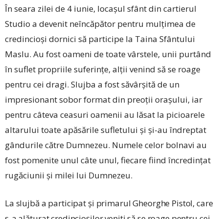
În seara zilei de 4 iunie, locașul sfânt din cartierul
Studio a devenit neîncăpător pentru mulțimea de
credincioși dornici să participe la Taina Sfântului
Maslu. Au fost oameni de toate vârstele, unii purtând
în suflet propriile suferințe, alții venind să se roage
pentru cei dragi. Slujba a fost săvârșită de un
impresionant sobor format din preoții orașului, iar
pentru câteva ceasuri oamenii au lăsat la picioarele
altarului toate apăsările sufletului și și-au îndreptat
gândurile către Dumnezeu. Numele celor bolnavi au
fost pomenite unul câte unul, fiecare fiind încredințat
rugăciunii și milei lui Dumnezeu.
La slujbă a participat și primarul ­Gheorghe Pistol, care
s-a alăturat credincioșilor veniți să se roage pentru cei