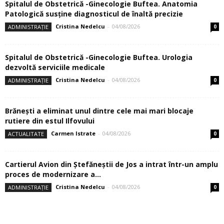
Spitalul de Obstetrică -Ginecologie Buftea. Anatomia
Patologică susţine diagnosticul de înaltă precizie
Cristina Nedelcu
-
04/08/2026
ADMINISTRAȚIE
0
Spitalul de Obstetrică -Ginecologie Buftea. Urologia
dezvoltă serviciile medicale
Cristina Nedelcu
-
04/08/2026
ADMINISTRAȚIE
0
Brănești a eliminat unul dintre cele mai mari blocaje
rutiere din estul Ilfovului
Carmen Istrate
-
04/08/2026
ACTUALITATE
0
Cartierul Avion din Ştefăneştii de Jos a intrat într-un amplu
proces de modernizare a...
Cristina Nedelcu
-
04/08/2026
ADMINISTRAȚIE
0