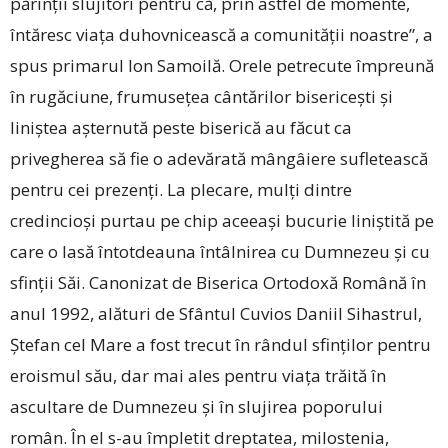
părinții slujitori pentru că, prin astfel de momente,
întăresc viața duhovnicească a comunității noastre”, a
spus primarul Ion Samoilă. Orele petrecute împreună
în rugăciune, frumusețea cântărilor bisericești și
liniștea așternută peste biserică au făcut ca
privegherea să fie o adevărată mângâiere sufletească
pentru cei prezenți. La plecare, mulți dintre
credincioși purtau pe chip aceeași bucurie liniștită pe
care o lasă întotdeauna întâlnirea cu Dumnezeu și cu
sfinții Săi. Canonizat de Biserica
Ortodoxă Română în
anul 1992, alături de Sfântul Cuvios Daniil Sihastrul,
Ștefan cel Mare a fost trecut în rândul sfinților pentru
eroismul său, dar mai ales pentru viața trăită în
ascultare de Dumnezeu și în slujirea poporului
român. În el s-au împletit dreptatea, milostenia,