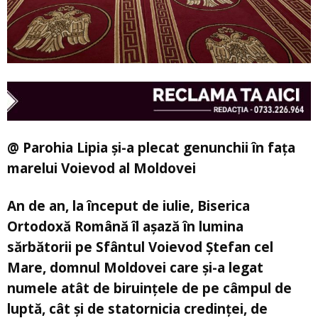
@ Parohia Lipia și-a plecat genunchii în fața
marelui Voievod al Moldovei
An de an, la început de iulie, Biserica
Ortodoxă Română îl așază în lumina
sărbătorii pe Sfântul Voievod Ștefan cel
Mare, domnul Moldovei care și-a legat
numele atât de biruințele de pe câmpul de
luptă, cât și de statornicia credinței, de