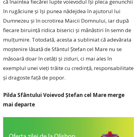
că înaintea fiecărei lupte voievodul își pleca genunchii
în rugăciune și își punea nădejdea în ajutorul lui
Dumnezeu și în ocrotirea Maicii Domnului, iar după
fiecare biruință ridica biserici și mănăstiri în semn de
mulțumire. Totodată, acesta a subliniat că adevărata
moștenire lăsată de Sfântul Ștefan cel Mare nu se
măsoară doar în cetăți și ziduri, ci mai ales în
exemplul unei vieți trăite cu credință, responsabilitate
și dragoste față de popor.
Pilda Sfântului Voievod Ștefan cel Mare merge
mai departe