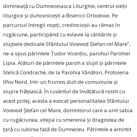
dimineață cu Dumnezeiasca Liturghie, centrul vieții
liturgice și duhovnicești a Bisericii Ortodoxe. Pe
parcursul întregii nopți, credincioșii au rămas în
rugăciune, participând cu evlavie la cântările și
slujbele dedicate Sfântului Voievod Ștefan cel Mare”,
ne-a spus părintele Tudor Vicențiu, parohul Parohiei
Lipia. Alături de părintele paroh a slujit și părintele
Stelică Condrache, de la Parohia Vânători, Protoieria
Ilfov Nord, într-un frumos duh de comuniune și
slujire frățească. În cuvântul de învățătură rostit cu
acest prilej, acesta a evocat personalitatea Sfântului
Voievod Ștefan cel Mare, domnitorul care a unit sabia
cu rugăciunea, vitejia cu smerenia și dragostea de
țară cu iubirea față de Dumnezeu. Părintele a amintit