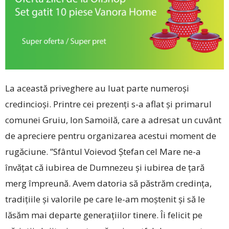
La această priveghere au luat parte numeroși
credincioși. Printre cei prezenți s-a aflat și primarul
comunei Gruiu, Ion Samoilă, care a adresat un cuvânt
de apreciere pentru organizarea acestui moment de
rugăciune. ”Sfântul Voievod Ștefan cel Mare ne-a
învățat că iubirea de Dumnezeu și iubirea de țară
merg împreună. Avem datoria să păstrăm credința,
tradițiile și valorile pe care le-am moștenit și să le
lăsăm mai departe generațiilor tinere. Îi felicit pe