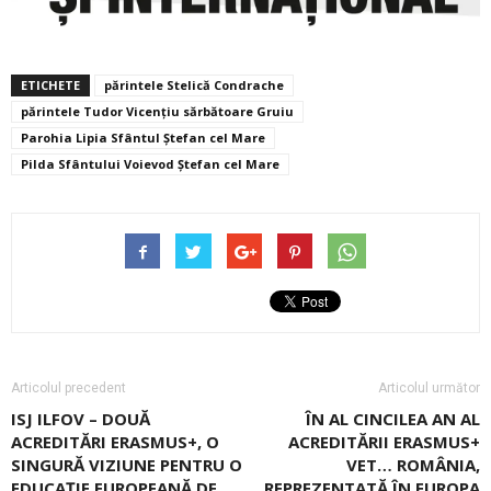
ETICHETE
părintele Stelică Condrache
părintele Tudor Vicențiu sărbătoare Gruiu
Parohia Lipia Sfântul Ștefan cel Mare
Pilda Sfântului Voievod Ștefan cel Mare
Articolul precedent
Articolul următor
ISJ ILFOV – DOUĂ
ÎN AL CINCILEA AN AL
ACREDITĂRI ERASMUS+, O
ACREDITĂRII ERASMUS+
SINGURĂ VIZIUNE PENTRU O
VET… ROMÂNIA,
EDUCAŢIE EUROPEANĂ DE
REPREZENTATĂ ÎN EUROPA