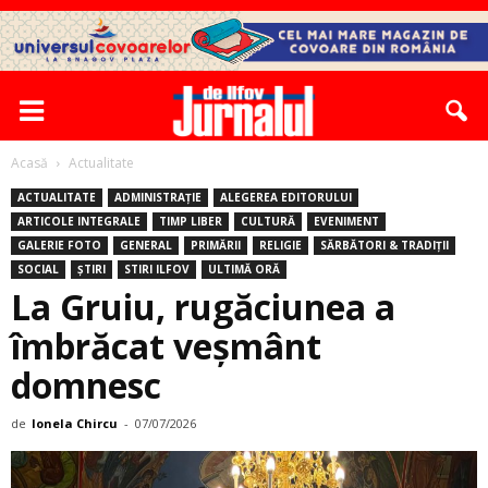
Acasă
Actualitate
ACTUALITATE
ADMINISTRAȚIE
ALEGEREA EDITORULUI
ARTICOLE INTEGRALE
TIMP LIBER
CULTURĂ
EVENIMENT
GALERIE FOTO
GENERAL
PRIMĂRII
RELIGIE
SĂRBĂTORI & TRADIȚII
SOCIAL
ȘTIRI
STIRI ILFOV
ULTIMĂ ORĂ
La Gruiu, rugăciunea a
îmbrăcat veșmânt
domnesc
de
Ionela Chircu
-
07/07/2026