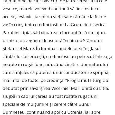
La mai bine de cinci veacuri de la trecerea sa la cele
veșnice, marele voievod continuă să fie cinstit cu
aceeași evlavie, iar pilda vieții sale rămâne la fel de
vie în conștiința credincioșilor. La Gruiu, în biserica
Parohiei Lipia, sărbătoarea a început încă din ajun,
printr-o priveghere deosebită închinată Sfântului
Ștefan cel Mare. În lumina candelelor și în glasul
cântărilor bisericești, credincioșii au petrecut întreaga
noapte în rugăciune, aducând cinstire domnitorului
care a înțeles că puterea unui conducător se sprijină,
mai întâi de toate, pe credință.
”Programul liturgic a
debutat prin săvârșirea Vecerniei Mari unită cu Litia,
slujbă în cadrul căreia au fost rostite rugăciuni
speciale de mulțumire și cerere către Bunul
Dumnezeu, continuând apoi cu Utrenia, iar spre