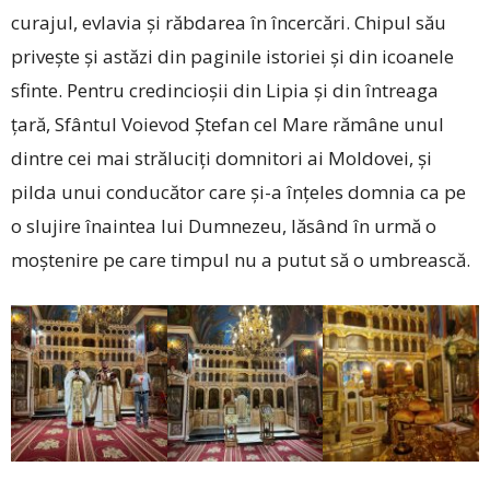
curajul, evlavia și răbdarea în încercări. Chipul său
privește și astăzi din paginile istoriei și din icoanele
sfinte. Pentru credincioșii din Lipia și din întreaga
țară, Sfântul Voievod Ștefan cel Mare rămâne unul
dintre cei mai străluciți domnitori ai Moldovei, și
pilda unui conducător care și-a înțeles domnia ca pe
o slujire înaintea lui Dumnezeu, lăsând în urmă o
moștenire pe care timpul nu a putut să o umbrească.