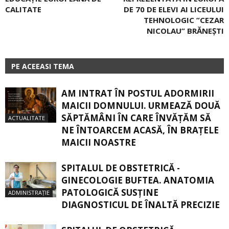
CALITATE
DE 70 DE ELEVI AI LICEULUI
TEHNOLOGIC ”CEZAR
NICOLAU” BRĂNEȘTI
PE ACEEASI TEMA
AM INTRAT ÎN POSTUL ADORMIRII
MAICII DOMNULUI. URMEAZĂ DOUĂ
SĂPTĂMÂNI ÎN CARE ÎNVĂŢĂM SĂ
ACTUALITATE
NE ÎNTOARCEM ACASĂ, ÎN BRAŢELE
MAICII NOASTRE
SPITALUL DE OBSTETRICĂ -
GINECOLOGIE BUFTEA. ANATOMIA
PATOLOGICĂ SUSŢINE
ADMINISTRAȚIE
DIAGNOSTICUL DE ÎNALTĂ PRECIZIE