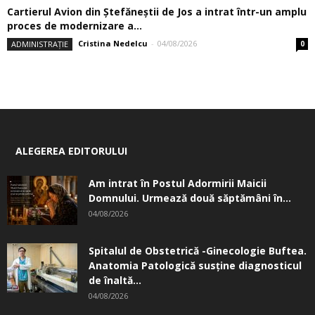
Cartierul Avion din Ştefăneştii de Jos a intrat într-un amplu
proces de modernizare a...
Cristina Nedelcu
-
04/08/2026
ADMINISTRAȚIE
0
ALEGEREA EDITORULUI
Am intrat în Postul Adormirii Maicii
Domnului. Urmează două săptămâni în...
04/08/2026
Spitalul de Obstetrică -Ginecologie Buftea.
Anatomia Patologică susţine diagnosticul
de înaltă...
04/08/2026