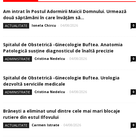
Am intrat în Postul Adormirii Maicii Domnului. Urmează
două săptămâni în care învăţăm să...
Ionela Chircu
-
04/08/2026
ACTUALITATE
0
Spitalul de Obstetrică -Ginecologie Buftea. Anatomia
Patologică susţine diagnosticul de înaltă precizie
Cristina Nedelcu
-
04/08/2026
ADMINISTRAȚIE
0
Spitalul de Obstetrică -Ginecologie Buftea. Urologia
dezvoltă serviciile medicale
Cristina Nedelcu
-
04/08/2026
ADMINISTRAȚIE
0
Brănești a eliminat unul dintre cele mai mari blocaje
rutiere din estul Ilfovului
Carmen Istrate
-
04/08/2026
ACTUALITATE
0