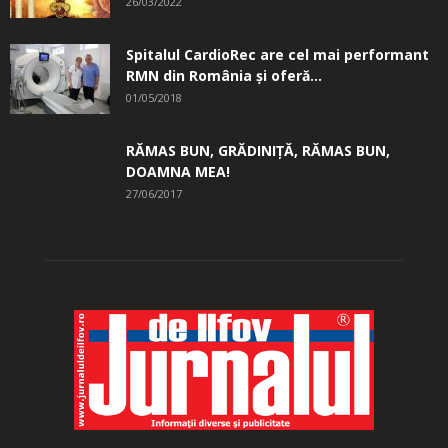
26/03/2022
Spitalul CardioRec are cel mai performant
RMN din România și oferă...
01/05/2018
RĂMAS BUN, GRĂDINIŢĂ, ­RĂMAS BUN,
DOAMNA MEA!
27/06/2017