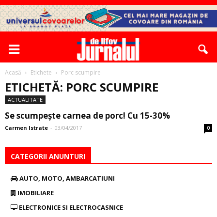
Acasă
Etichete
Porc scumpire
ETICHETĂ: PORC SCUMPIRE
ACTUALITATE
Se scumpeşte carnea de porc! Cu 15-30%
Carmen Istrate
-
03/04/2017
0
CATEGORII ANUNTURI
AUTO, MOTO, AMBARCATIUNI
IMOBILIARE
ELECTRONICE SI ELECTROCASNICE