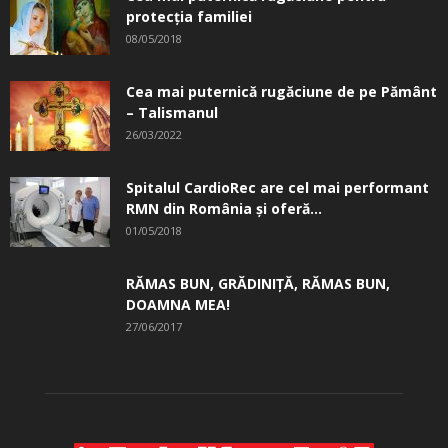
protecția familiei
08/05/2018
Cea mai puternică rugăciune de pe Pământ
– Talismanul
26/03/2022
Spitalul CardioRec are cel mai performant
RMN din România și oferă...
01/05/2018
RĂMAS BUN, GRĂDINIŢĂ, ­RĂMAS BUN,
DOAMNA MEA!
27/06/2017