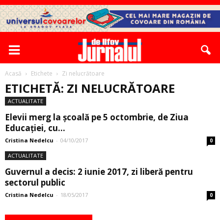
Acasă
Etichete
Zi nelucrătoare
ETICHETĂ: ZI NELUCRĂTOARE
ACTUALITATE
Elevii merg la şcoală pe 5 octombrie, de Ziua
Educaţiei, cu...
Cristina Nedelcu
-
04/10/2017
0
ACTUALITATE
Guvernul a decis: 2 iunie 2017, zi liberă pentru
sectorul public
Cristina Nedelcu
-
18/05/2017
0