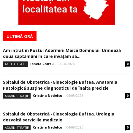
ULTIMĂ ORĂ
Am intrat în Postul Adormirii Maicii Domnului. Urmează
două săptămâni în care învăţăm să...
Ionela Chircu
-
04/08/2026
ACTUALITATE
0
Spitalul de Obstetrică -Ginecologie Buftea. Anatomia
Patologică susţine diagnosticul de înaltă precizie
Cristina Nedelcu
-
04/08/2026
ADMINISTRAȚIE
0
Spitalul de Obstetrică -Ginecologie Buftea. Urologia
dezvoltă serviciile medicale
Cristina Nedelcu
-
04/08/2026
ADMINISTRAȚIE
0