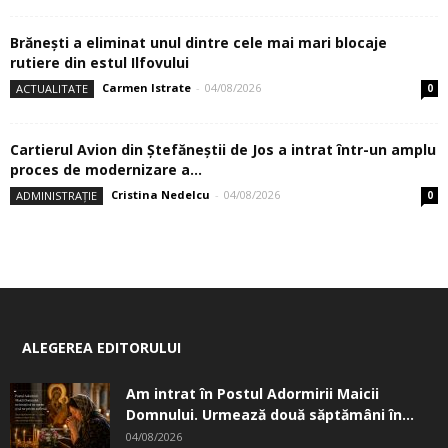
Brănești a eliminat unul dintre cele mai mari blocaje
rutiere din estul Ilfovului
Carmen Istrate
-
04/08/2026
ACTUALITATE
0
Cartierul Avion din Ştefăneştii de Jos a intrat într-un amplu
proces de modernizare a...
Cristina Nedelcu
-
04/08/2026
ADMINISTRAȚIE
0
ALEGEREA EDITORULUI
Am intrat în Postul Adormirii Maicii
Domnului. Urmează două săptămâni în...
04/08/2026