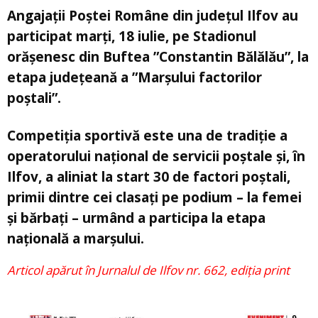
Angajaţii Poştei Române din județul Ilfov au
participat marți, 18 iulie, pe Stadionul
orășenesc din Buftea ”Constantin Bălălău”, la
etapa județeană a ”Marşului factorilor
poştali”.
Competiţia sportivă este una de tradiţie a
operatorului naţional de servicii poştale și, în
Ilfov, a aliniat la start 30 de factori poștali,
primii dintre cei clasați pe podium – la femei
și bărbați – urmând a participa la etapa
națională a marșului.
Articol apărut în Jurnalul de Ilfov nr. 662, ediția print