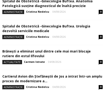
Spitalul de Obstetrică -Ginecologie Buftea. Anatomia
Patologică susţine diagnosticul de înaltă precizie
Cristina Nedelcu
-
04/08/2026
ADMINISTRAȚIE
0
Spitalul de Obstetrică -Ginecologie Buftea. Urologia
dezvoltă serviciile medicale
Cristina Nedelcu
-
04/08/2026
ADMINISTRAȚIE
0
Brănești a eliminat unul dintre cele mai mari blocaje
rutiere din estul Ilfovului
Carmen Istrate
-
04/08/2026
ACTUALITATE
0
Cartierul Avion din Ştefăneştii de Jos a intrat într-un amplu
proces de modernizare a...
Cristina Nedelcu
-
04/08/2026
ADMINISTRAȚIE
0