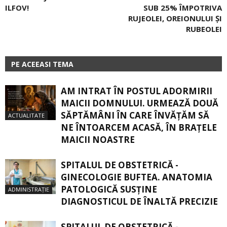
ILFOV!
SUB 25% ÎMPOTRIVA
RUJEOLEI, OREIONULUI ŞI
RUBEOLEI
PE ACEEASI TEMA
AM INTRAT ÎN POSTUL ADORMIRII
MAICII DOMNULUI. URMEAZĂ DOUĂ
SĂPTĂMÂNI ÎN CARE ÎNVĂŢĂM SĂ
ACTUALITATE
NE ÎNTOARCEM ACASĂ, ÎN BRAŢELE
MAICII NOASTRE
SPITALUL DE OBSTETRICĂ -
GINECOLOGIE BUFTEA. ANATOMIA
PATOLOGICĂ SUSŢINE
ADMINISTRAȚIE
DIAGNOSTICUL DE ÎNALTĂ PRECIZIE
SPITALUL DE OBSTETRICĂ -