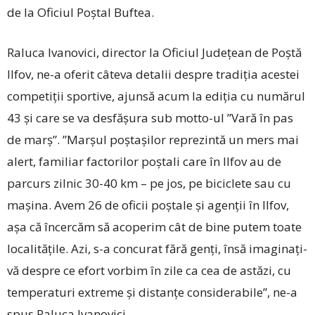
de la Oficiul Poștal Buftea.
Raluca Ivanovici, director la Oficiul Județean de Poștă
Ilfov, ne-a oferit câteva detalii despre tradiția acestei
competiții sportive, ajunsă acum la ediția cu numărul
43 și care se va desfășura sub motto-ul ”Vară în pas
de marș”. ”Marșul poștașilor reprezintă un mers mai
alert, familiar factorilor poștali care în Ilfov au de
parcurs zilnic 30-40 km – pe jos, pe biciclete sau cu
mașina. Avem 26 de oficii poștale și agenții în Ilfov,
așa că încercăm să acoperim cât de bine putem toate
localitățile. Azi, s-a concurat fără genți, însă imaginați-
vă despre ce efort vorbim în zile ca cea de astăzi, cu
temperaturi extreme și distanțe considerabile”, ne-a
spus Raluca Ivanovici.