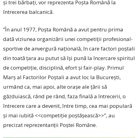
și trei bărbați, vor reprezenta Poșta Română la
întrecerea balcanică.
”În anul 1977, Poşta Română a avut pentru prima
dată viziunea organizării unei competiţii profesional-
sportive de anvergură naţională, în care factori poştali
din toată ţara au putut să îşi pună la încercare spiritul
de competiţie, disciplină, efort şi fair-play. Primul
Marş al Factorilor Poştali a avut loc la Bucureşti,
urmând ca, mai apoi, alte oraşe ale ţării să
găzduiască, rând pe rând, faza finală a întrecerii, o
întrecere care a devenit, între timp, cea mai populară
şi mai iubită <<competiţie poştăşească>>”, au
precizat reprezentanții Poștei Române.