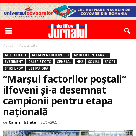
Acasă
Actualitate
ACTUALITATE
ALEGEREA EDITORULUI
ARTICOLE INTEGRALE
EVENIMENT
GALERIE FOTO
GENERAL
HP2
SOCIAL
SPORT
STIRI ILFOV
ULTIMĂ ORĂ
”Marșul factorilor poștali”
ilfoveni și-a desemnat
campionii pentru etapa
națională
de
Carmen Istrate
-
25/07/2023