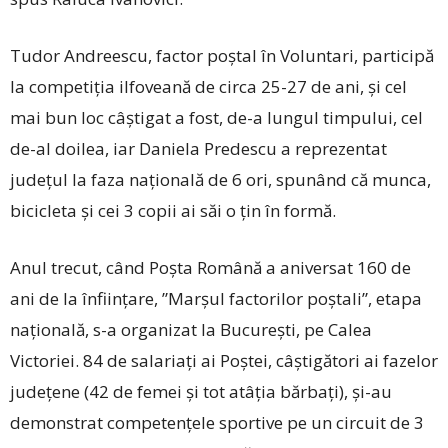
Tudor Andreescu, factor poștal în Voluntari, participă
la competiția ilfoveană de circa 25-27 de ani, și cel
mai bun loc câștigat a fost, de-a lungul timpului, cel
de-al doilea, iar Daniela Predescu a reprezentat
județul la faza națională de 6 ori, spunând că munca,
bicicleta și cei 3 copii ai săi o țin în formă.
Anul trecut, când Poșta Română a aniversat 160 de
ani de la înființare, ”Marșul factorilor poștali”, etapa
națională, s-a organizat la București, pe Calea
Victoriei. 84 de salariaţi ai Poștei, câștigători ai fazelor
județene (42 de femei și tot atâția bărbați), și-au
demonstrat competențele sportive pe un circuit de 3