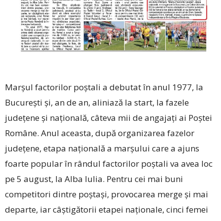
Marşul factorilor poştali a debutat în anul 1977, la
Bucureşti şi, an de an, aliniază la start, la fazele
județene și națională, câteva mii de angajaţi ai Poştei
Române. Anul aceasta, după organizarea fazelor
județene, etapa națională a marșului care a ajuns
foarte popular în rândul factorilor poștali va avea loc
pe 5 august, la Alba Iulia. Pentru cei mai buni
competitori dintre poștași, provocarea merge și mai
departe, iar câștigătorii etapei naționale, cinci femei