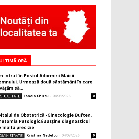
ULTIMĂ ORĂ
m intrat în Postul Adormirii Maicii
omnului. Urmează două săptămâni în care
văţăm să...
Ionela Chircu
-
04/08/2026
CTUALITATE
0
pitalul de Obstetrică -Ginecologie Buftea.
natomia Patologică susţine diagnosticul
 înaltă precizie
Cristina Nedelcu
-
04/08/2026
DMINISTRAȚIE
0