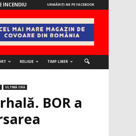
 INCENDIU
URMĂRIȚI-NE PE FACEBOOK
ORT
RELIGIE
TIMP LIBER
ULTIMĂ ORĂ
arhală. BOR a
ersarea