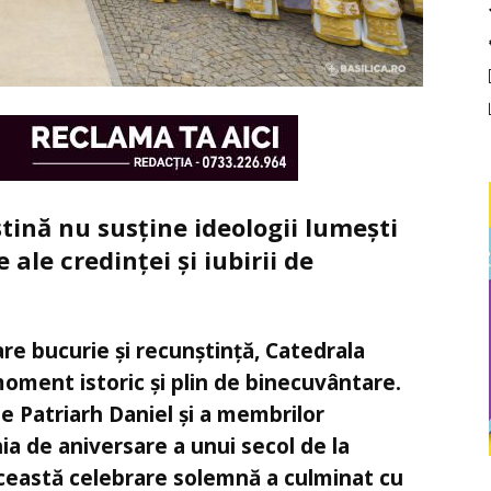
tină nu susține ideologii lumești
 ale credinței și iubirii de
are bucurie și recunștință, Catedrala
oment istoric și plin de binecuvântare.
te Patriarh Daniel și a membrilor
ia de aniversare a unui secol de la
Această celebrare solemnă a culminat cu