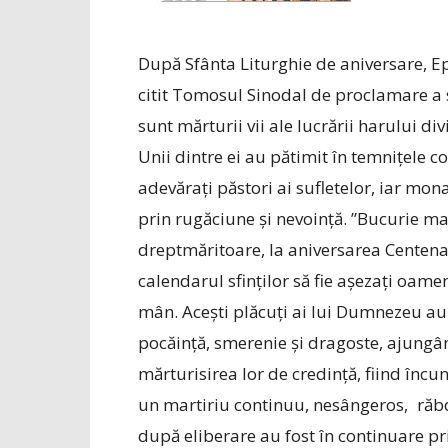
După Sfânta Liturghie de aniversare, E
citit Tomosul Sinodal de proclamare a s
sunt mărturii vii ale lucrării harului di
Unii dintre ei au pătimit în temnițele c
adevărați păstori ai sufletelor, iar mona
prin rugăciune și nevoință. ”Bucurie mare
dreptmăritoare, la aniversarea Centena
calendarul sfinților să fie așezați oam
mân. Acești plăcuți ai lui Dumnezeu au 
pocăință, smerenie și dragoste, ajungând
mărturisirea lor de credință, fiind încun
un martiriu continuu, nesângeros, răbd
după eliberare au fost în continuare pr