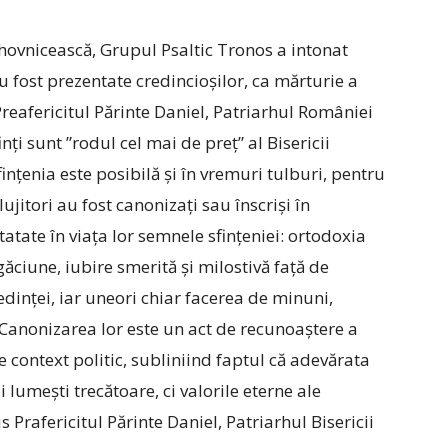
hovnicească, Grupul Psaltic Tronos a intonat
 au fost prezentate credincioșilor, ca mărturie a
. Preafericitul Părinte Daniel, Patriarhul României
inți sunt ”rodul cel mai de preț” al Bisericii
ințenia este posibilă și în vremuri tulburi, pentru
ujitori au fost canonizați sau înscriși în
tatate în viața lor semnele sfințeniei: ortodoxia
găciune, iubire smerită și milostivă față de
edinței, iar uneori chiar facerea de minuni,
 Canonizarea lor este un act de recunoaștere a
ice context politic, subliniind faptul că adevărata
 lumești trecătoare, ci valorile eterne ale
 Prafericitul Părinte Daniel, Patriarhul Bisericii