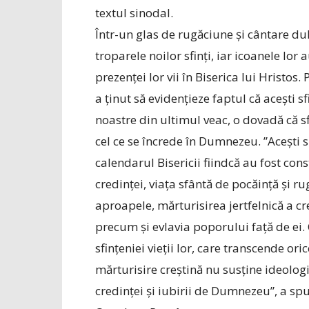
textul sinodal.
Într-un glas de rugăciune și cântare du
troparele noilor sfinți, iar icoanele lor
prezenței lor vii în Biserica lui Hristos
a ținut să evidențieze faptul că acești sf
noastre din ultimul veac, o dovadă că sf
cel ce se încrede în Dumnezeu. ”Acești sl
calendarul Bisericii fiindcă au fost cons
credinței, viața sfântă de pocăință și ru
aproapele, mărturisirea jertfelnică a cr
precum și evlavia poporului față de ei.
sfințeniei vieții lor, care transcende or
mărturisire creștină nu susține ideologii
credinței și iubirii de Dumnezeu”, a spus