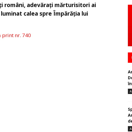
i români, adevărați mărturisitori ai
au luminat calea spre Împărăția lui
a print nr. 740
A
D
în
A
S
A
de
A