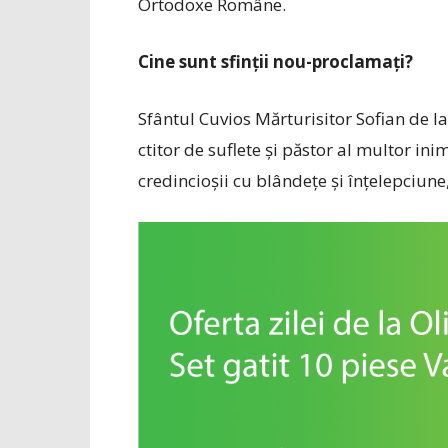
Ortodoxe Române.
Cine sunt sfinții nou-proclamați?
Sfântul Cuvios Măr­tu­risitor Sofian de
ctitor de suflete și păstor al multor i
credincioșii cu blândețe și înțelepciun