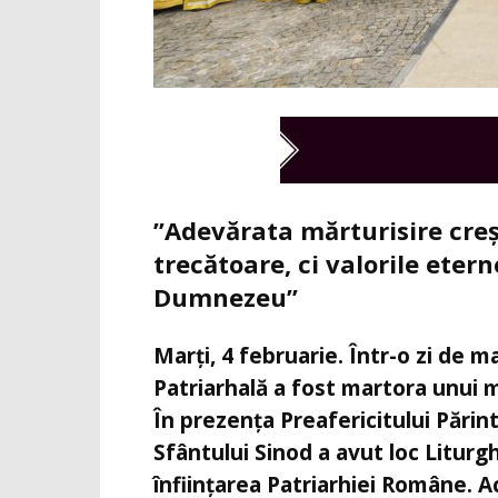
”Adevărata mărturisire creș
trecătoare, ci valorile eterne
Dumnezeu”
Marți, 4 februarie. Într-o zi de m
Patriarhală a fost martora unui m
În prezența Preafericitului Părin
Sfântului Sinod a avut loc Liturgh
înființarea Patriarhiei Române. 