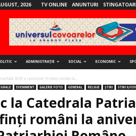
AUGUST, 2026
TV ONLINE
ANUNTURI
STINGATOARE
OLITIC
ADMINISTRAȚIE
SOCIAL
ECONOMIC
SP
iarhală. BOR a canonizat 16 sfinți români la...
EGRALE
EVENIMENT
GALERIE FOTO
GENERAL
RELIGIE
ȘTIRI
STIRI ILFOV
c la Catedrala Patri
finți români la aniv
Patriarhiei Române