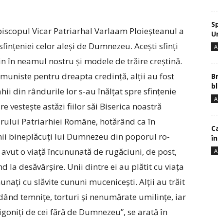
S
piscopul Vicar Patriarhal Varlaam Ploieșteanul a
U
fințeniei celor aleși de Dumnezeu. Acești sfinți
A
vin în neamul nostru și modele de trăire creștină.
omuniste pentru dreapta credință, alții au fost
B
bl
hii din rândurile lor s-au înălțat spre sfințenie
A
 vestește astăzi fiilor săi Biserica noastră
rului Patriarhiei Române, hotărând ca în
Ca
enii bineplăcuți lui Dumnezeu din poporul ro-
î
avut o viață încununată de rugăciuni, de post,
A
 la desăvârșire. Unii dintre ei au plătit cu viața
unați cu slăvite cununi mucenicești. Alții au trăit
ând tem­nițe, torturi și nenumărate umilințe, iar
igoniți de cei fără de Dumnezeu”, se arată în