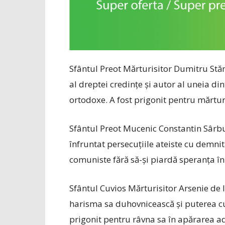
Sfântul Preot Mărturisitor Dumitru Stă
al dreptei credințe și autor al uneia d
ortodoxe. A fost prigonit pentru mărturi
Sfântul Preot Mucenic Constantin Sârbu 
înfruntat persecuțiile ateiste cu demnitat
comuniste fără să-și piardă speranța 
Sfântul Cuvios Mărturisitor Arsenie de 
harisma sa duhovnicească și puterea cuv
prigonit pentru râvna sa în apărarea a