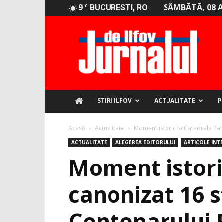
9
SÂMBĂTĂ, 08 
C
BUCURESTI, RO
Jurnalul
de
Ilfov
STIRI ILFOV
ACTUALITATE
P
Acasă
Actualitate
Moment istoric la Catedrala Patr
ACTUALITATE
ALEGEREA EDITORULUI
ARTICOLE INT
Moment istori
canonizat 16 s
Centenarului 