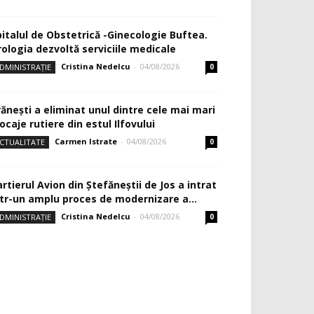
pitalul de Obstetrică -Ginecologie Buftea.
rologia dezvoltă serviciile medicale
Cristina Nedelcu
-
04/08/2026
DMINISTRAȚIE
0
rănești a eliminat unul dintre cele mai mari
ocaje rutiere din estul Ilfovului
Carmen Istrate
-
04/08/2026
CTUALITATE
0
rtierul Avion din Ştefăneştii de Jos a intrat
ntr-un amplu proces de modernizare a...
Cristina Nedelcu
-
04/08/2026
DMINISTRAȚIE
0