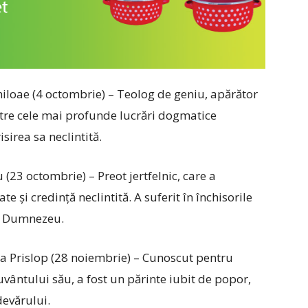
niloae (4 octombrie) – Teolog de geniu, apărător
intre cele mai profunde lucrări dogmatice
sirea sa neclintită.
(23 octombrie) – Preot jertfelnic, care a
e și credință neclintită. A suferit în închisorile
în Dumnezeu.
la Prislop (28 noiembrie) – Cunoscut pentru
ântului său, a fost un părinte iubit de popor,
devărului.