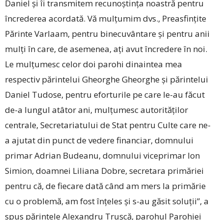
Daniel și îi transmitem recunoștința noastră pentru
încrederea acordată. Vă mulțumim dvs., Preasfințite
Părinte Varlaam, pentru binecuvântare și pentru anii
mulți în care, de asemenea, ați avut încredere în noi.
Le mulțumesc celor doi parohi dinaintea mea
respectiv părintelui ­Gheorghe Gheorghe și părintelui
Daniel Tudose, pentru eforturile pe care le-au făcut
de-a lungul atâtor ani, mulțumesc autorităților
centrale, Secretariatului de Stat pentru Culte care ne-
a ajutat din punct de vedere financiar, domnului
primar Adrian Budeanu, domnului viceprimar Ion
Simion, doamnei Liliana Dobre, secretara primăriei
pentru că, de fiecare dată când am mers la primărie
cu o problemă, am fost înțeles și s-au găsit soluții”, a
spus părintele Alexandru Trușcă, parohul Parohiei