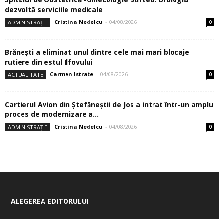
dezvoltă serviciile medicale
Cristina Nedelcu
-
04/08/2026
ADMINISTRAȚIE
0
Brănești a eliminat unul dintre cele mai mari blocaje
rutiere din estul Ilfovului
Carmen Istrate
-
04/08/2026
ACTUALITATE
0
Cartierul Avion din Ştefăneştii de Jos a intrat într-un amplu
proces de modernizare a...
Cristina Nedelcu
-
04/08/2026
ADMINISTRAȚIE
0
ALEGEREA EDITORULUI