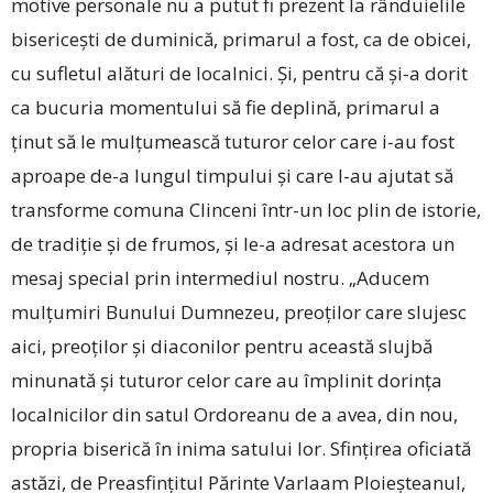
motive personale nu a putut fi prezent la rânduielile
bisericești de duminică, primarul a fost, ca de obicei,
cu sufletul alături de localnici. Și, pentru că și-a dorit
ca bucuria momentului să fie deplină, primarul a
ținut să le mulțumească tuturor celor care i-au fost
aproape de-a lungul timpului și care l-au ajutat să
transforme comuna Clinceni într-un loc plin de istorie,
de tradiție și de frumos, și le-a adresat acestora un
mesaj special prin intermediul nostru. „Aducem
mulțumiri Bunului Dumnezeu, preoților care slujesc
aici, preoților și diaconilor pentru această slujbă
minunată și tuturor celor care au împlinit dorința
localnicilor din satul Ordoreanu de a avea, din nou,
propria biserică în inima satului lor. Sfințirea oficiată
astăzi, de Preasfințitul Părinte Varlaam Ploieșteanul,