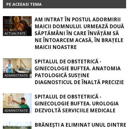
PE ACEEASI TEMA
AM INTRAT ÎN POSTUL ADORMIRII
MAICII DOMNULUI. URMEAZĂ DOUĂ
SĂPTĂMÂNI ÎN CARE ÎNVĂŢĂM SĂ
ACTUALITATE
NE ÎNTOARCEM ACASĂ, ÎN BRAŢELE
MAICII NOASTRE
SPITALUL DE OBSTETRICĂ -
GINECOLOGIE BUFTEA. ANATOMIA
PATOLOGICĂ SUSŢINE
ADMINISTRAȚIE
DIAGNOSTICUL DE ÎNALTĂ PRECIZIE
SPITALUL DE OBSTETRICĂ -
GINECOLOGIE BUFTEA. UROLOGIA
DEZVOLTĂ SERVICIILE MEDICALE
ADMINISTRAȚIE
BRĂNEȘTI A ELIMINAT UNUL DINTRE