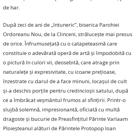
de har.
După zeci de ani de „întuneric”, biserica Parohiei
Ordoreanu Nou, de la Clinceni, strălucește mai presus
de orice. Înfrumusețată cu o catapeteasmă care
constituie o adevărată operă de artă și împodobită cu
o pictură în culori vii, deosebită, care atrage prin
naturalețe și expresivitate, cu icoane prețioase,
înzestrate cu darul de a face minuni, locașul de cult
și-a deschis porțile pentru credincioșii satului, după
ce a îmbrăcat veșmântul frumos al sfințirii. ­Printr-o
slujbă solemnă, impresionantă, oficiată cu multă
dragoste și bucurie de Preasfințitul Părinte Varlaam
Ploieșteanul alături de Părintele Protopop Ioan