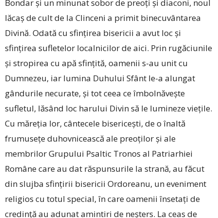
Bondar și un minunat sobor de preoți și diaconi, noul
lăcaș de cult de la Clinceni a primit binecuvântarea
Divină. Odată cu sfințirea bisericii a avut loc și
sfințirea sufletelor localnicilor de aici. Prin rugăciunile
și stropirea cu apă sfințită, oamenii s-au unit cu
Dumnezeu, iar lumina Duhului Sfânt le-a alungat
gândurile necurate, și tot ceea ce îmbolnăvește
sufletul, lăsând loc harului Divin să le lumineze viețile.
Cu măreția lor, cântecele bisericești, de o înaltă
frumusețe duhovnicească ale preoților și ale
membrilor Grupului Psaltic Tronos al Patriarhiei
Române care au dat răspunsurile la strană, au făcut
din slujba sfințirii bisericii Ordoreanu, un eveniment
religios cu totul special, în care oamenii însetați de
credință au adunat amintiri de neșters. La ­ceas de