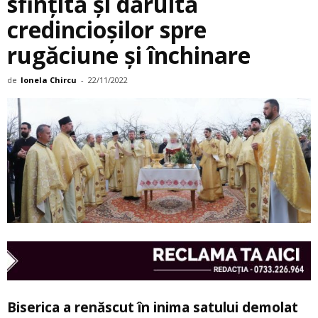
sfinţită şi dăruită
credincioşilor spre
rugăciune şi închinare
de
Ionela Chircu
-
22/11/2022
Biserica a renăscut în inima satului demolat