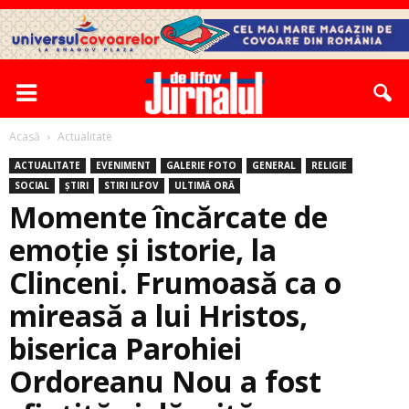
Acasă
Actualitate
ACTUALITATE
EVENIMENT
GALERIE FOTO
GENERAL
RELIGIE
SOCIAL
ȘTIRI
STIRI ILFOV
ULTIMĂ ORĂ
Momente încărcate de
emoție și istorie, la
Clinceni. Frumoasă ca o
mireasă a lui Hristos,
biserica Parohiei
Ordoreanu Nou a fost