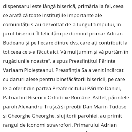
dispensarul este lângă biserică, primăria la fel, ceea
ce arată că toate instituțiile importante ale
comunității s-au dezvoltat de-a lungul timpului, în
jurul bisericii. Îl felicităm pe domnul primar Adrian
Budeanu și pe fiecare dintre dvs. care ați contribuit la
tot ceea ce s-a făcut aici. Vă mulțumim și vă purtăm în
rugăciunile noastre”, a spus Preasfințitul Părinte
Varlaam Ploieșteanul. Preasfinția Sa a venit încărcat
cu daruri alese pentru binefăcătorii bisericii, pe care
le-a oferit din partea Preafericitului Părinte Daniel,
Patriarhul Bisericii Ortodoxe Române. Astfel, părintele
paroh Alexandru Trușcă și preoții Dan Marin Tudose
și ­Gheorghe Gheorghe, slujitorii parohiei, au primit
rangul de iconomi stravrofori. Primarului Adrian