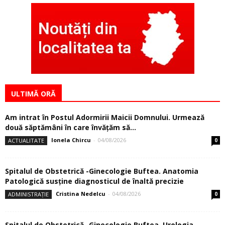
ULTIMĂ ORĂ
Am intrat în Postul Adormirii Maicii Domnului. Urmează
două săptămâni în care învăţăm să...
Ionela Chircu
-
04/08/2026
ACTUALITATE
0
Spitalul de Obstetrică -Ginecologie Buftea. Anatomia
Patologică susţine diagnosticul de înaltă precizie
Cristina Nedelcu
-
04/08/2026
ADMINISTRAȚIE
0
Spitalul de Obstetrică -Ginecologie Buftea. Urologia