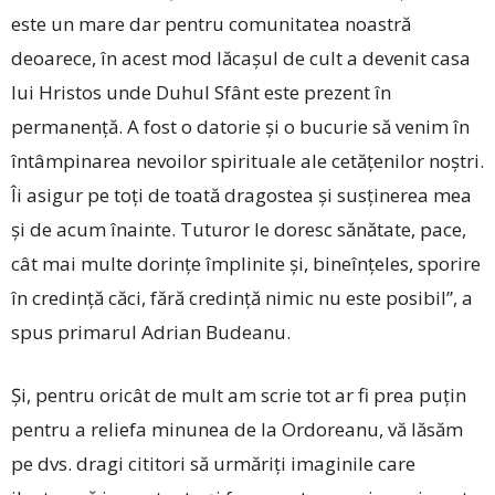
este un mare dar pentru comunitatea noastră
deoarece, în acest mod lăcașul de cult a devenit casa
lui Hristos unde Duhul Sfânt este prezent în
permanență. A fost o datorie și o bucurie să venim în
întâmpinarea nevoilor spirituale ale cetățenilor noștri.
Îi asigur pe toți de toată dragostea și susținerea mea
și de acum înainte. Tuturor le doresc sănătate, pace,
cât mai multe dorințe împlinite și, bineînțeles, sporire
în credință căci, fără credință nimic nu este posibil”, a
spus primarul Adrian Budeanu.
Și, pentru oricât de mult am scrie tot ar fi prea puțin
pentru a reliefa minunea de la Ordoreanu, vă lăsăm
pe dvs. dragi cititori să urmăriți imaginile care