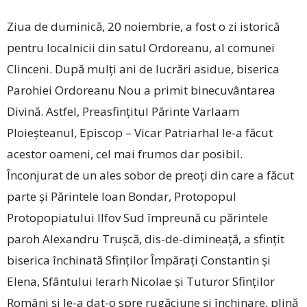
Ziua de duminică, 20 noiembrie, a fost o zi istorică
pentru localnicii din satul Ordoreanu, al comunei
Clinceni. După mulți ani de lucrări asidue, biserica
Parohiei Ordoreanu Nou a primit binecuvântarea
Divină. Astfel, Preasfințitul Părinte Varlaam
Ploieșteanul, Episcop – Vicar Patriarhal ­le-a făcut
acestor oameni, cel mai frumos dar posibil.
Înconjurat de un ales sobor de preoți din care a făcut
parte și Părintele Ioan Bondar, Protopopul
Protopopiatului Ilfov Sud împreună cu părintele
paroh Alexandru Trușcă, dis-de-dimineață, a sfințit
biserica închinată Sfinților Împărați Constantin și
Elena, Sfântului Ierarh Nicolae și Tuturor Sfinților
Români și le-a dat-o spre rugăciune și închinare, plină