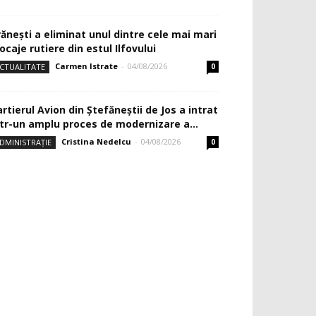
rănești a eliminat unul dintre cele mai mari
ocaje rutiere din estul Ilfovului
Carmen Istrate
-
04/08/2026
CTUALITATE
0
rtierul Avion din Ştefăneştii de Jos a intrat
ntr-un amplu proces de modernizare a...
Cristina Nedelcu
-
04/08/2026
DMINISTRAȚIE
0