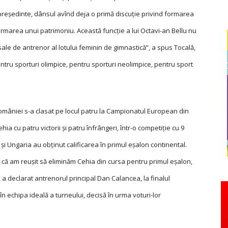
preşedinte, dânsul avînd deja o primă discuţie privind formarea
ormarea unui patrimoniu. Această funcţie a lui Octavi-an Bellu nu
 sale de antrenor al lotului feminin de gimnastică”, a spus Tocală,
ntru sporturi olimpice, pentru sporturi neolimpice, pentru sport
mâniei s-a clasat pe locul patru la Campionatul European din
hia cu patru victorii şi patru înfrângeri, într-o competiţie cu 9
 şi Ungaria au obţinut calificarea în primul eşalon continental.
 că am reuşit să eliminăm Cehia din cursa pentru primul eşalon,
 a declarat antrenorul principal Dan Calancea, la finalul
 în echipa ideală a turneului, decisă în urma voturi-lor