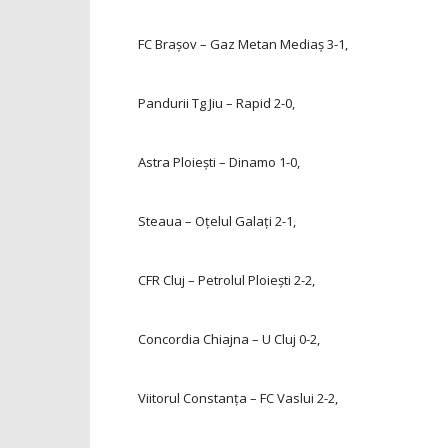
FC Brașov – Gaz Metan Mediaș
3-1,
Pandurii Tg Jiu – Rapid
2-0,
Astra Ploiești – Dinamo
1-0,
Steaua – Oţelul Galaţi
2-1,
CFR Cluj – Petrolul Ploiești
2-2,
Concordia Chiajna – U Cluj
0-2,
Viitorul Constanţa – FC Vaslui
2-2,