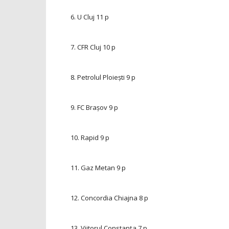
6. U Cluj
11 p
7. CFR Cluj
10 p
8. Petrolul Ploiești
9 p
9. FC Brașov
9 p
10. Rapid
9 p
11. Gaz Metan
9 p
12. Concordia Chiajna
8 p
13. Viitorul Constanţa
7 p