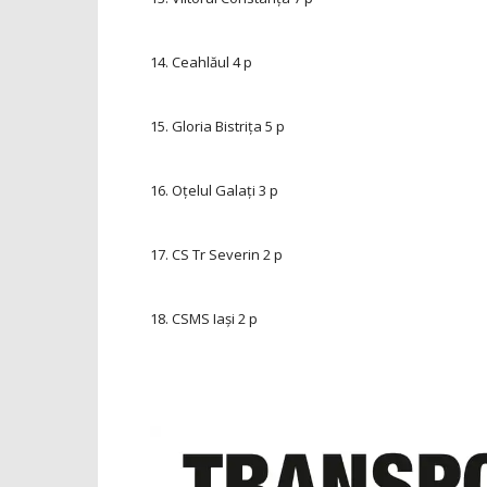
14. Ceahlăul
4 p
15. Gloria Bistriţa
5 p
16. Oţelul Galaţi
3 p
17. CS Tr Severin
2 p
18. CSMS Iași
2 p