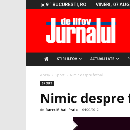
9
VINERI, 07 AU
C
BUCURESTI, RO
Jurnalul
de
Ilfov
STIRI ILFOV
ACTUALITATE
P
Acasă
Sport
Nimic despre fotbal
SPORT
Nimic despre 
de
Rares Mihail Prala
-
04/09/2012