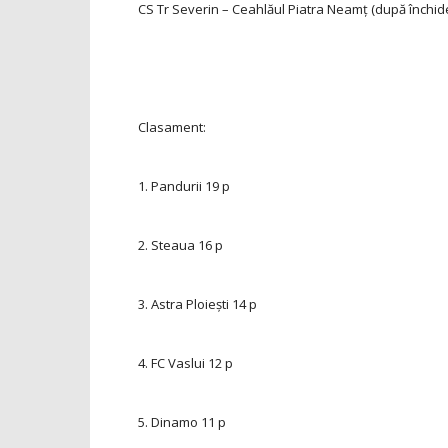
CS Tr Severin – Ceahlăul Piatra Neamţ
(după închide
Clasament:
1. Pandurii
19 p
2. Steaua
16 p
3. Astra Ploiești
14 p
4. FC Vaslui
12 p
5. Dinamo
11 p