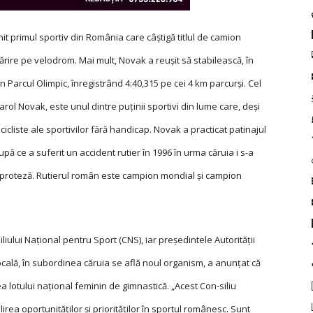
 primul sportiv din România care câștigă titlul de camion
ărire pe velodrom. Mai mult, Novak a reușit să stabilească, în
n Parcul Olimpic, înregistrând 4:40,315 pe cei 4 km parcurşi. Cel
ol Novak, este unul dintre puținii sportivi din lume care, deși
e cicliste ale sportivilor fără handicap. Novak a practicat patinajul
upă ce a suferit un accident rutier în 1996 în urma căruia i s-a
o proteză. Rutierul român este campion mondial și campion
iului Naţional pentru Sport (CNS), iar preşedintele Autorităţii
cală, în subordinea căruia se află noul organism, a anunțat că
a lotului naţional feminin de gimnastică. „Acest Con-siliu
irea oportunităţilor şi priorităţilor în sportul românesc. Sunt