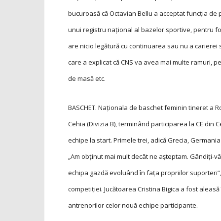
bucuroasă că Octavian Bellu a acceptat funcţia de 
unui registru naţional al bazelor sportive, pentru f
are nicio legătură cu continua­­rea sau nu a carierei
care a explicat că CNS va avea mai multe ramuri, pe
de masă etc.
BASCHET. Naţionala de baschet feminin tineret a Ro
Cehia (Divizia B), terminând participarea la CE din Ce
echipe la start. Primele trei, adică Grecia, Germania
„Am obţinut mai mult decât ne aşteptam. Gândiţi-vă
echipa gazdă evoluând în faţa propriilor suporteri”,
competiţiei. Jucătoarea Cristina Bigica a fost aleasă
antrenorilor celor nouă echipe participante.