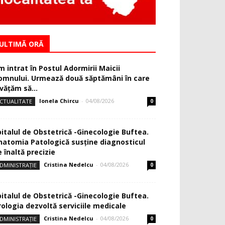
ULTIMĂ ORĂ
m intrat în Postul Adormirii Maicii
omnului. Urmează două săptămâni în care
văţăm să...
Ionela Chircu
-
04/08/2026
CTUALITATE
0
pitalul de Obstetrică -Ginecologie Buftea.
natomia Patologică susţine diagnosticul
 înaltă precizie
Cristina Nedelcu
-
04/08/2026
DMINISTRAȚIE
0
pitalul de Obstetrică -Ginecologie Buftea.
rologia dezvoltă serviciile medicale
Cristina Nedelcu
-
04/08/2026
DMINISTRAȚIE
0