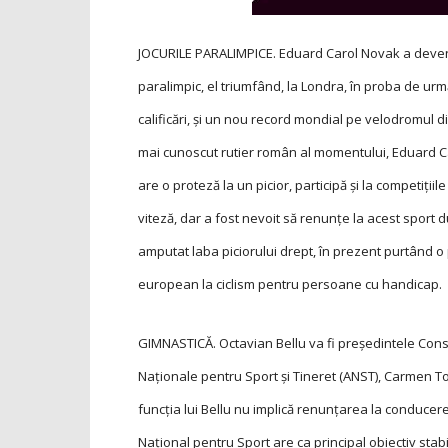
JOCURILE PARALIMPICE. ­Eduard Carol Novak a devenit
paralimpic, el triumfând, la Londra, în proba de urm
calificări, și un nou record mondial pe velodromul di
mai cunoscut rutier român al momentului, Eduard Car
are o proteză la un picior, participă și la competițiil
viteză, dar a fost nevoit să renunțe la acest sport d
amputat laba piciorului drept, în prezent purtând 
european la ciclism pentru persoane cu handicap.
GIMNASTICĂ. Octavian Bellu va fi preşedintele Consil
Naţionale pentru Sport şi Tineret (ANST), Carmen To
funcţia lui Bellu nu implică renunţarea la conducere
Naţional pentru Sport are ca principal obiectiv stabil