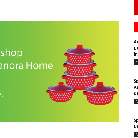
A
D
în
A
S
A
de
A
S
U
A