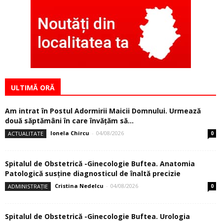
ULTIMĂ ORĂ
Am intrat în Postul Adormirii Maicii Domnului. Urmează
două săptămâni în care învăţăm să...
Ionela Chircu
-
04/08/2026
ACTUALITATE
0
Spitalul de Obstetrică -Ginecologie Buftea. Anatomia
Patologică susţine diagnosticul de înaltă precizie
Cristina Nedelcu
-
04/08/2026
ADMINISTRAȚIE
0
Spitalul de Obstetrică -Ginecologie Buftea. Urologia