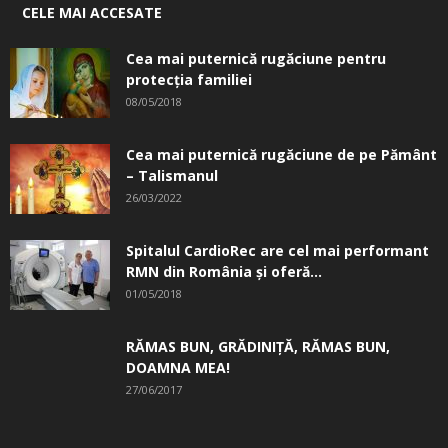
CELE MAI ACCESATE
Cea mai puternică rugăciune pentru
protecția familiei
08/05/2018
Cea mai puternică rugăciune de pe Pământ
– Talismanul
26/03/2022
Spitalul CardioRec are cel mai performant
RMN din România și oferă...
01/05/2018
RĂMAS BUN, GRĂDINIŢĂ, ­RĂMAS BUN,
DOAMNA MEA!
27/06/2017