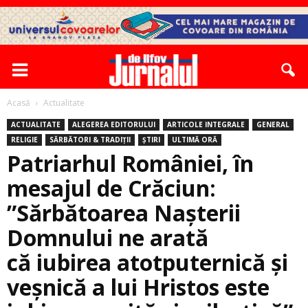
Acasă
Actualitate
ACTUALITATE
ALEGEREA EDITORULUI
ARTICOLE INTEGRALE
GENERAL
RELIGIE
SĂRBĂTORI & TRADIȚII
ȘTIRI
ULTIMĂ ORĂ
Patriarhul României, în
mesajul de Crăciun:
”Sărbătoarea Nașterii
Domnului ne arată
că iubirea atotputernică și
veșnică a lui Hristos este