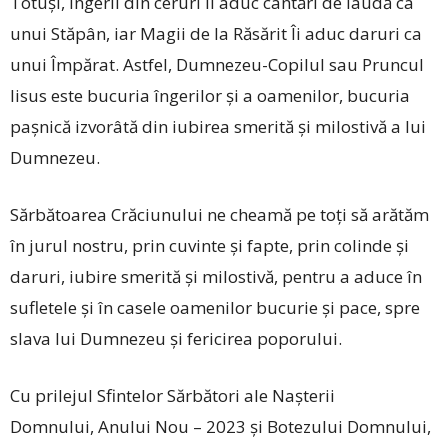
Totuși, îngerii din ceruri Îi aduc cântări de laudă ca
unui Stăpân, iar Magii de la Răsărit Îi aduc daruri ca
unui Împărat. Astfel, Dumnezeu-Copilul sau Pruncul
Iisus este bucuria îngerilor și a oamenilor, bucuria
pașnică izvorâtă din iubirea smerită și milostivă a lui
Dumnezeu.
Sărbătoarea Crăciunului ne cheamă pe toți să arătăm
în jurul nostru, prin cuvinte și fapte, prin colinde și
daruri, iubire smerită și milostivă, pentru a aduce în
sufletele și în casele oamenilor bucurie și pace, spre
slava lui Dumnezeu și fericirea poporului.
Cu prilejul Sfintelor Sărbători ale Nașterii
Domnului, Anului Nou – 2023 și Botezului Domnului,