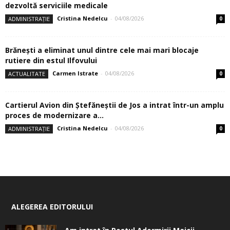
dezvoltă serviciile medicale
Cristina Nedelcu
-
04/08/2026
ADMINISTRAȚIE
0
Brănești a eliminat unul dintre cele mai mari blocaje
rutiere din estul Ilfovului
Carmen Istrate
-
04/08/2026
ACTUALITATE
0
Cartierul Avion din Ştefăneştii de Jos a intrat într-un amplu
proces de modernizare a...
Cristina Nedelcu
-
04/08/2026
ADMINISTRAȚIE
0
ALEGEREA EDITORULUI