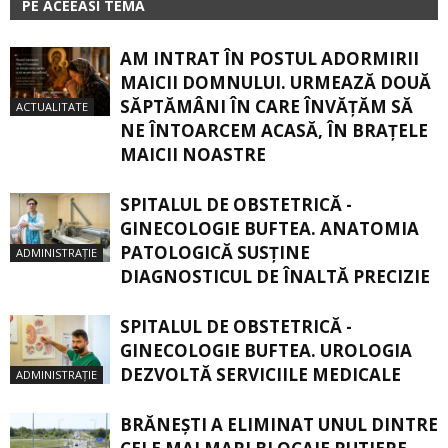
PE ACEEASI TEMA
AM INTRAT ÎN POSTUL ADORMIRII
MAICII DOMNULUI. URMEAZĂ DOUĂ
SĂPTĂMÂNI ÎN CARE ÎNVĂŢĂM SĂ
ACTUALITATE
NE ÎNTOARCEM ACASĂ, ÎN BRAŢELE
MAICII NOASTRE
SPITALUL DE OBSTETRICĂ -
GINECOLOGIE BUFTEA. ANATOMIA
PATOLOGICĂ SUSŢINE
ADMINISTRAȚIE
DIAGNOSTICUL DE ÎNALTĂ PRECIZIE
SPITALUL DE OBSTETRICĂ -
GINECOLOGIE BUFTEA. UROLOGIA
DEZVOLTĂ SERVICIILE MEDICALE
ADMINISTRAȚIE
BRĂNEȘTI A ELIMINAT UNUL DINTRE