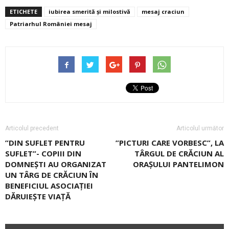
ETICHETE
iubirea smerită și milostivă
mesaj craciun
Patriarhul României mesaj
Articolul precedent
Articolul următor
”DIN SUFLET PENTRU
”PICTURI CARE VORBESC”, LA
SUFLET”- COPIII DIN
TÂRGUL DE CRĂCIUN AL
DOMNEȘTI AU ORGANIZAT
ORAŞULUI PANTELIMON
UN TÂRG DE CRĂCIUN ÎN
BENEFICIUL ASOCIAȚIEI
DĂRUIEȘTE VIAȚĂ