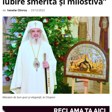
iubire smerită și milostivă”
de
Ionela Chircu
-
23/12/2022
Maraton de bun gust şi eleganţă, la Otopeni