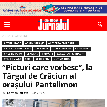
Acasă
Actualitate
ACTUALITATE
ADMINISTRAȚIE
ALEGEREA EDITORULUI
ARTICOLE INTEGRALE
TIMP LIBER
DIVERTISMENT
EVENIMENT
GALERIE FOTO
GENERAL
PRIMĂRII
SĂRBĂTORI & TRADIȚII
STIL DE VIAȚĂ
ȘTIRI
STIRI ILFOV
ULTIMĂ ORĂ
”Picturi care vorbesc”, la
Târgul de Crăciun al
oraşului Pantelimon
de
Carmen Istrate
-
23/12/2022