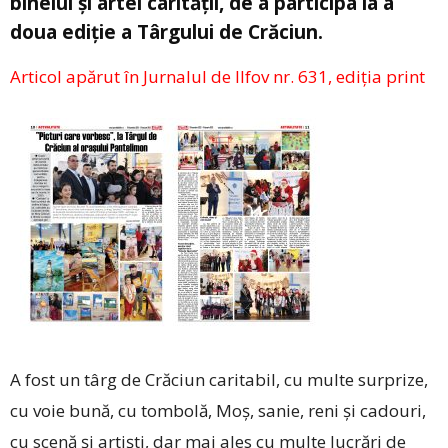
binelui și artei carității, de a participa la a
doua ediție a Târgului de Crăciun.
Articol apărut în Jurnalul de Ilfov nr. 631, ediția print
A fost un târg de Crăciun caritabil, cu multe surprize,
cu voie bună, cu tombolă, Moș, sanie, reni și cadouri,
cu scenă și artiști, dar mai ales cu multe lucrări de