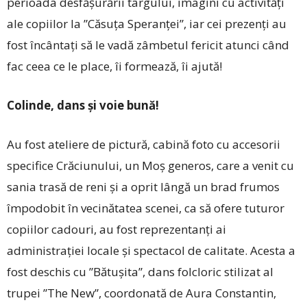
perioada desfășurării târgului, imagini cu activități
ale copiilor la ”Căsuța Speranței”, iar cei prezenți au
fost încântați să le vadă zâmbetul fericit atunci când
fac ceea ce le place, îi formează, îi ajută!
Colinde, dans și voie bună!
Au fost ateliere de pictură, cabină foto cu accesorii
specifice Crăciunului, un Moș generos, care a venit cu
sania trasă de reni și a oprit lângă un brad frumos
împodobit în vecinătatea scenei, ca să ofere tuturor
copiilor cadouri, au fost reprezentanți ai
administrației locale și spectacol de calitate. Acesta a
fost deschis cu ”Bătușita”, dans folcloric stilizat al
trupei ”The New”, coordonată de Aura Constantin,