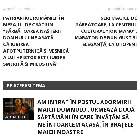
Articolul precedent
Articolul următor
PATRIARHUL ROMÂNIEI, ÎN
SERI MAGICE DE
MESAJUL DE CRĂCIUN:
SĂRBĂTOARE, LA CENTRUL
”SĂRBĂTOAREA NAȘTERII
CULTURAL ”ION MANU”.
DOMNULUI NE ARATĂ
MARATON DE BUN GUST ŞI
CĂ IUBIREA
ELEGANŢĂ, LA OTOPENI
ATOTPUTERNICĂ ȘI VEȘNICĂ
A LUI HRISTOS ESTE IUBIRE
SMERITĂ ȘI MILOSTIVĂ”
PE ACEEASI TEMA
AM INTRAT ÎN POSTUL ADORMIRII
MAICII DOMNULUI. URMEAZĂ DOUĂ
SĂPTĂMÂNI ÎN CARE ÎNVĂŢĂM SĂ
ACTUALITATE
NE ÎNTOARCEM ACASĂ, ÎN BRAŢELE
MAICII NOASTRE