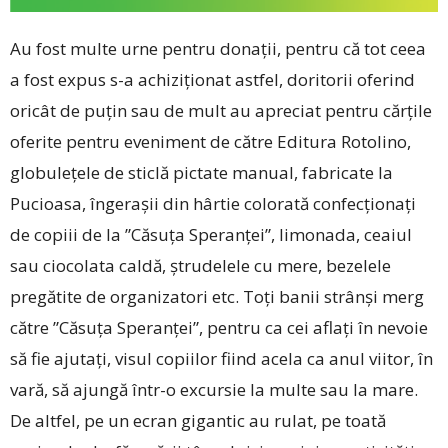
Au fost multe urne pentru donații, pentru că tot ceea
a fost expus s-a achiziționat astfel, doritorii oferind
oricât de puțin sau de mult au apreciat pentru cărțile
oferite pentru eveniment de către Editura Rotolino,
globulețele de sticlă pictate manual, fabricate la
Pucioasa, îngerașii din hârtie colorată confecționați
de copiii de la ”Căsuța Speranței”, limonada, ceaiul
sau ciocolata caldă, ștrudelele cu mere, bezelele
pregătite de organizatori etc. Toți banii strânși merg
către ”Căsuța Speranței”, pentru ca cei aflați în nevoie
să fie ajutați, visul copiilor fiind acela ca anul viitor, în
vară, să ajungă într-o excursie la multe sau la mare.
De altfel, pe un ecran gigantic au rulat, pe toată