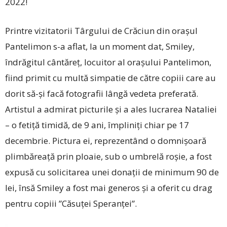
2022!
Printre vizitatorii Târgului de Crăciun din orașul
Pantelimon s-a aflat, la un moment dat, Smiley,
îndrăgitul cântăreț, locuitor al orașului Pantelimon,
fiind primit cu multă simpatie de către copiii care au
dorit să-și facă fotografii lângă vedeta preferată.
Artistul a admirat picturile și a ales lucrarea Nataliei
– o fetiță timidă, de 9 ani, împliniți chiar pe 17
decembrie. Pictura ei, reprezentând o domnișoară
plimbăreață prin ploaie, sub o umbrelă roșie, a fost
expusă cu solicitarea unei donații de minimum 90 de
lei, însă Smiley a fost mai generos și a oferit cu drag
pentru copiii ”Căsuței Speranței”.