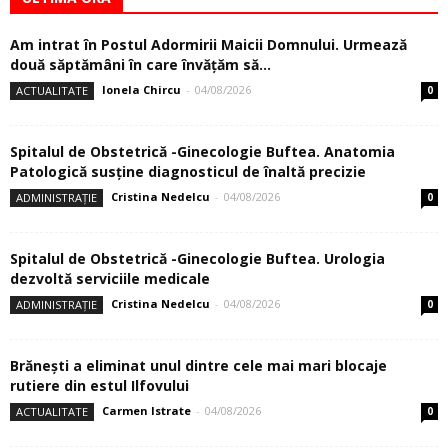
Am intrat în Postul Adormirii Maicii Domnului. Urmează
două săptămâni în care învăţăm să...
Ionela Chircu
-
04/08/2026
ACTUALITATE
0
Spitalul de Obstetrică -Ginecologie Buftea. Anatomia
Patologică susţine diagnosticul de înaltă precizie
Cristina Nedelcu
-
04/08/2026
ADMINISTRAȚIE
0
Spitalul de Obstetrică -Ginecologie Buftea. Urologia
dezvoltă serviciile medicale
Cristina Nedelcu
-
04/08/2026
ADMINISTRAȚIE
0
Brănești a eliminat unul dintre cele mai mari blocaje
rutiere din estul Ilfovului
Carmen Istrate
-
04/08/2026
ACTUALITATE
0