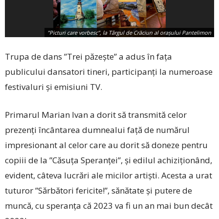
”Picturi care vorbesc”, la Târgul de Crăciun al oraşului Pantelimon
Trupa de dans ”Trei păzește” a adus în fața
publicului dansatori tineri, participanți la numeroase
festivaluri și emisiuni TV.
Primarul Marian Ivan a dorit să transmită celor
prezenți încântarea dumnealui față de numărul
impresionant al celor care au dorit să doneze pentru
copiii de la ”Căsuța Speranței”, și edilul achiziționând,
evident, câteva lucrări ale micilor artiști. Acesta a urat
tuturor ”Sărbători fericite!”, sănătate și putere de
muncă, cu speranța că 2023 va fi un an mai bun decât