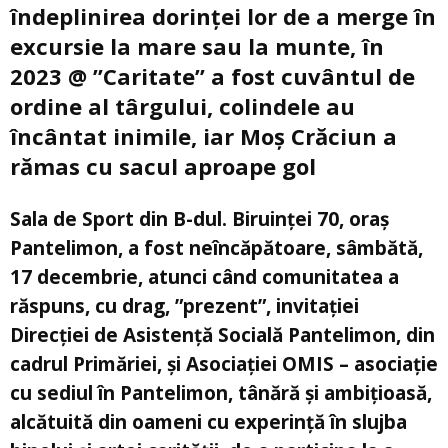
îndeplinirea dorinței lor de a merge în
excursie la mare sau la munte, în
2023 @ ”Caritate” a fost cuvântul de
ordine al târgului, colindele au
încântat inimile, iar Moș Crăciun a
rămas cu sacul aproape gol
Sala de Sport din B-dul. Biruinței 70, oraș
Pantelimon, a fost neîncăpătoare, sâmbătă,
17 decembrie, atunci când comunitatea a
răspuns, cu drag, ”prezent”, invitației
Direcției de Asistență Socială Pantelimon, din
cadrul Primăriei, și Asociației OMIS – asociaţie
cu sediul în Pantelimon, tânără şi ambiţioasă,
alcătuită din oameni cu experinţă în slujba