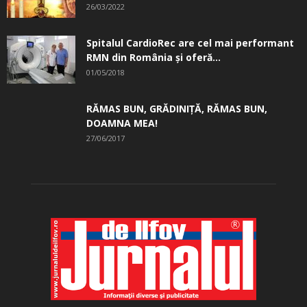
26/03/2022
Spitalul CardioRec are cel mai performant
RMN din România și oferă...
01/05/2018
RĂMAS BUN, GRĂDINIŢĂ, ­RĂMAS BUN,
DOAMNA MEA!
27/06/2017