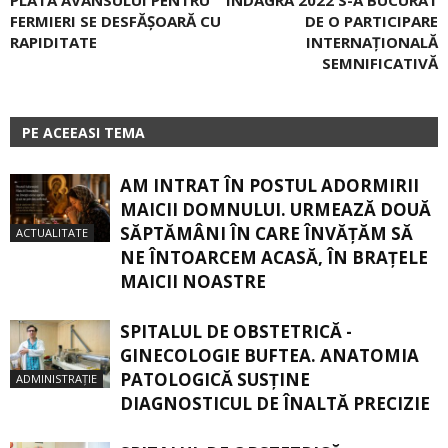
FERMIERI SE DESFĂȘOARĂ CU
DE O PARTICIPARE
RAPIDITATE
INTERNAȚIONALĂ
SEMNIFICATIVĂ
PE ACEEASI TEMA
AM INTRAT ÎN POSTUL ADORMIRII
MAICII DOMNULUI. URMEAZĂ DOUĂ
SĂPTĂMÂNI ÎN CARE ÎNVĂŢĂM SĂ
ACTUALITATE
NE ÎNTOARCEM ACASĂ, ÎN BRAŢELE
MAICII NOASTRE
SPITALUL DE OBSTETRICĂ -
GINECOLOGIE BUFTEA. ANATOMIA
PATOLOGICĂ SUSŢINE
ADMINISTRAȚIE
DIAGNOSTICUL DE ÎNALTĂ PRECIZIE