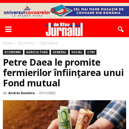
Acasă
Economic
Agricultură
ECONOMIC
AGRICULTURĂ
GENERAL
SOCIAL
ȘTIRI
Petre Daea le promite
fermierilor înființarea unui
Fond mutual
de
Andrei Dumitru
-
01/11/2022