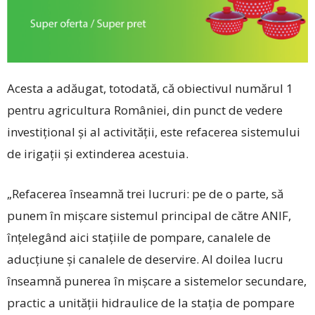
Acesta a adăugat, totodată, că obiectivul numărul 1
pentru agricultura României, din punct de vedere
investiţional şi al activităţii, este refacerea sistemului
de irigaţii şi extinderea acestuia.
„Refacerea înseamnă trei lucruri: pe de o parte, să
punem în mişcare sistemul principal de către ANIF,
înţelegând aici staţiile de pompare, canalele de
aducţiune şi canalele de deservire. Al doilea lucru
înseamnă punerea în mişcare a sistemelor secundare,
practic a unităţii hidraulice de la staţia de pompare