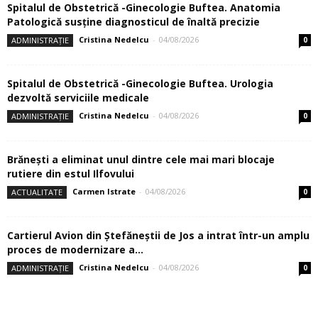
Spitalul de Obstetrică -Ginecologie Buftea. Anatomia
Patologică susţine diagnosticul de înaltă precizie
Cristina Nedelcu
-
04/08/2026
ADMINISTRAȚIE
0
Spitalul de Obstetrică -Ginecologie Buftea. Urologia
dezvoltă serviciile medicale
Cristina Nedelcu
-
04/08/2026
ADMINISTRAȚIE
0
Brănești a eliminat unul dintre cele mai mari blocaje
rutiere din estul Ilfovului
Carmen Istrate
-
04/08/2026
ACTUALITATE
0
Cartierul Avion din Ştefăneştii de Jos a intrat într-un amplu
proces de modernizare a...
Cristina Nedelcu
-
04/08/2026
ADMINISTRAȚIE
0