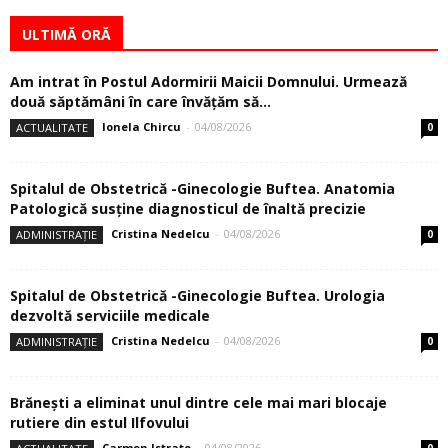
ULTIMĂ ORĂ
Am intrat în Postul Adormirii Maicii Domnului. Urmează
două săptămâni în care învăţăm să...
Ionela Chircu
-
04/08/2026
ACTUALITATE
0
Spitalul de Obstetrică -Ginecologie Buftea. Anatomia
Patologică susţine diagnosticul de înaltă precizie
Cristina Nedelcu
-
04/08/2026
ADMINISTRAȚIE
0
Spitalul de Obstetrică -Ginecologie Buftea. Urologia
dezvoltă serviciile medicale
Cristina Nedelcu
-
04/08/2026
ADMINISTRAȚIE
0
Brănești a eliminat unul dintre cele mai mari blocaje
rutiere din estul Ilfovului
Carmen Istrate
-
04/08/2026
0