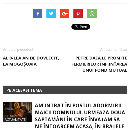
Articolul precedent
Articolul următor
AL 8-LEA AN DE DOVLECIT,
PETRE DAEA LE PROMITE
LA MOGOȘOAIA
FERMIERILOR ÎNFIINȚAREA
UNUI FOND MUTUAL
PE ACEEASI TEMA
AM INTRAT ÎN POSTUL ADORMIRII
MAICII DOMNULUI. URMEAZĂ DOUĂ
SĂPTĂMÂNI ÎN CARE ÎNVĂŢĂM SĂ
ACTUALITATE
NE ÎNTOARCEM ACASĂ, ÎN BRAŢELE