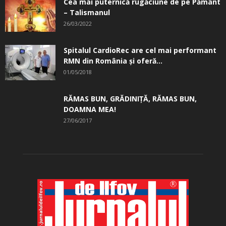
Cea mai puternică rugăciune de pe Pământ
– Talismanul
26/03/2022
Spitalul CardioRec are cel mai performant
RMN din România și oferă...
01/05/2018
RĂMAS BUN, GRĂDINIŢĂ, ­RĂMAS BUN,
DOAMNA MEA!
27/06/2017