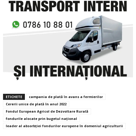
ETICHETE
campania de plată în avans a fermierilor
Cererii unice de plată în anul 2022
Fondul European Agricol de Dezvoltare Rurală
fondurile alocate prin bugetul naţional
leader al absorbţiei fondurilor europene în domeniul agriculturii