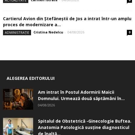
ACTUALITATE
Cartierul Avion din Ştefăneştii de Jos a intrat într-un amplu
proces de modernizare a...
Cristina Nedelcu
-
04/08/2026
ADMINISTRAȚIE
0
ALEGEREA EDITORULUI
Am intrat în Postul Adormirii Maicii
Domnului. Urmează două săptămâni în...
04/08/2026
Spitalul de Obstetrică -Ginecologie Buftea.
Anatomia Patologică susţine diagnosticul
de înaltă...