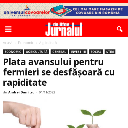
Acasă
Economic
Agricultură
ECONOMIC
AGRICULTURĂ
GENERAL
INVESTIȚII
SOCIAL
ȘTIRI
Plata avansului pentru
fermieri se desfășoară cu
rapiditate
de
Andrei Dumitru
-
01/11/2022