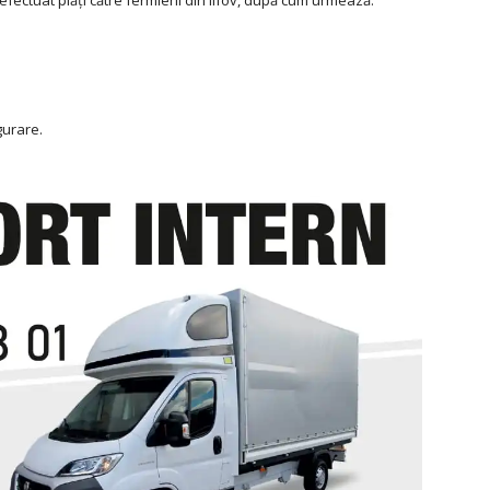
fectuat plăţi către fermierii din Ilfov, după cum urmează:
gurare.