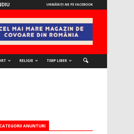
NDIU
URMĂRIȚI-NE PE FACEBOOK
ORT
RELIGIE
TIMP LIBER
CATEGORII ANUNTURI