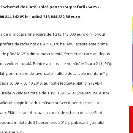
ul Schemei de Plată Unică pentru Suprafață (SAPS) –
0.844.142,89 lei, adică 313.844.832,56 euro.
 de o alocare financiară de 1.213.143.000 euro din Fondul
rafață de referință de 8.716.370 ha. Anul acesta este prima
um de până la 75% din suma cuvenită, fermierilor care au depus
e dezvoltare rurală. Printre acestea se numără Măsura 211 „Plăți
ți pentru zone defavorizate – altele decât cele montane” și
oada 05.09. – 05.10.2013, au fost efectuate plăți din FEADR
rală) în valoare totală de 1.195.169.562 lei (268.909.790 euro).
licitat sprijin în cadrul măsurilor Axei II, pentru care s-a
tate. Plățile s-au efectuat la cursul de schimb de 4,4445 lei
opeană în data de 31 decembrie 2012 și publicat în Jurnalul
 ianua­rie 2013.