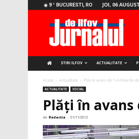
9
JOI, 06 AUGUST
C
BUCURESTI, RO
Jurnalul
de
Ilfov
STIRI ILFOV
ACTUALITATE
P
Acasă
Actualitate
Plăți în avans de 1,4 miliarde de
ACTUALITATE
SOCIAL
Plăți în avans 
de
Redactia
-
01/11/2013