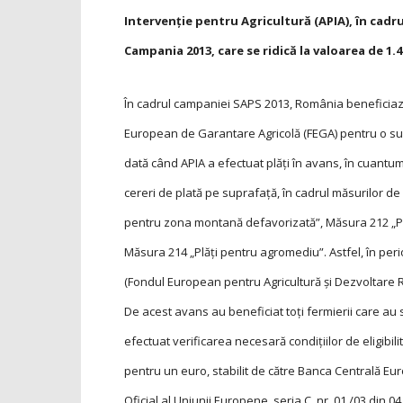
Intervenție pentru Agricultură (APIA), în cadr
Campania 2013, care se ridică la valoarea de 1.40
În cadrul campaniei SAPS 2013, România beneficiază
European de Garantare Agricolă (FEGA) pentru o sup
dată când APIA a efectuat plăți în avans, în cuant
cereri de plată pe suprafață, în cadrul măsurilor d
pentru zona montană defavorizată”, Măsura 212 „Plă
Măsura 214 „Plăți pentru agromediu”. Astfel, în peri
(Fondul European pentru Agricultură și Dezvoltare Ru
De acest avans au beneficiat toți fermierii care au so
efectuat verificarea necesară condițiilor de eligibili
pentru un euro, stabilit de către Banca Centrală Eur
Oficial al Uniunii Europene, seria C, nr. 01 /03 din 04