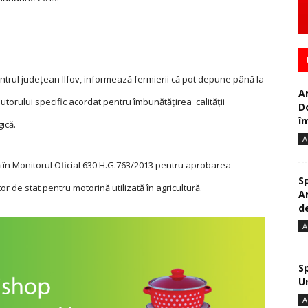
Centrul judeţean Ilfov, informează fermierii că pot depune până la
A
utorului specific acordat pentru îmbunătăţirea calităţii
D
în
gică.
A
 în Monitorul Oficial 630 H.G.763/2013 pentru apro­barea
S
 de stat pentru motorină utilizată în agricultură.
A
de
A
S
U
A