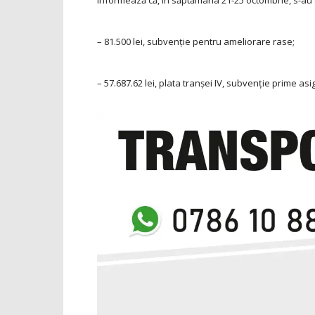
informează că, în săptămâna 21-25 octombrie, s-au e
– 81.500 lei, subvenţie pentru ameliorare rase;
– 57.687.62 lei, plata tranşei IV, subvenţie prime asi