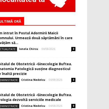
ULTIMĂ ORĂ
m intrat în Postul Adormirii Maicii
omnului. Urmează două săptămâni în care
văţăm să...
Ionela Chircu
-
04/08/2026
CTUALITATE
0
pitalul de Obstetrică -Ginecologie Buftea.
natomia Patologică susţine diagnosticul
 înaltă precizie
Cristina Nedelcu
-
04/08/2026
DMINISTRAȚIE
0
pitalul de Obstetrică -Ginecologie Buftea.
rologia dezvoltă serviciile medicale
Cristina Nedelcu
-
04/08/2026
DMINISTRAȚIE
0