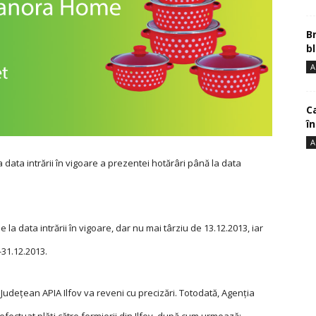
B
bl
A
Ca
î
A
data intrării în vigoare a prezentei hotărâri până la data
a data intrării în vigoare, dar nu mai târziu de 13.12.2013, iar
-31.12.2013.
udețean APIA Ilfov va reveni cu precizări. Totodată, Agenția