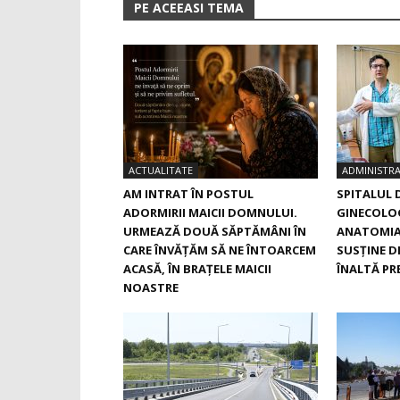
PE ACEEASI TEMA
ACTUALITATE
ADMINISTRA
AM INTRAT ÎN POSTUL
SPITALUL 
ADORMIRII MAICII DOMNULUI.
GINECOLOG
URMEAZĂ DOUĂ SĂPTĂMÂNI ÎN
ANATOMIA
CARE ÎNVĂŢĂM SĂ NE ÎNTOARCEM
SUSŢINE D
ACASĂ, ÎN BRAŢELE MAICII
ÎNALTĂ PRE
NOASTRE