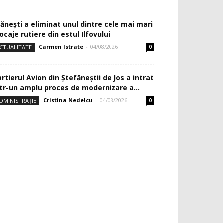
rănești a eliminat unul dintre cele mai mari
ocaje rutiere din estul Ilfovului
Carmen Istrate
-
04/08/2026
CTUALITATE
0
rtierul Avion din Ştefăneştii de Jos a intrat
ntr-un amplu proces de modernizare a...
Cristina Nedelcu
-
04/08/2026
DMINISTRAȚIE
0