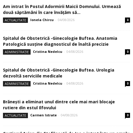
Am intrat în Postul Adormirii Maicii Domnului. Urmează
două săptămâni în care învăţăm să...
Ionela Chircu
-
04/08/2026
ACTUALITATE
0
Spitalul de Obstetrică -Ginecologie Buftea. Anatomia
Patologică susţine diagnosticul de înaltă precizie
Cristina Nedelcu
-
04/08/2026
ADMINISTRAȚIE
0
Spitalul de Obstetrică -Ginecologie Buftea. Urologia
dezvoltă serviciile medicale
Cristina Nedelcu
-
04/08/2026
ADMINISTRAȚIE
0
Brănești a eliminat unul dintre cele mai mari blocaje
rutiere din estul Ilfovului
Carmen Istrate
-
04/08/2026
ACTUALITATE
0