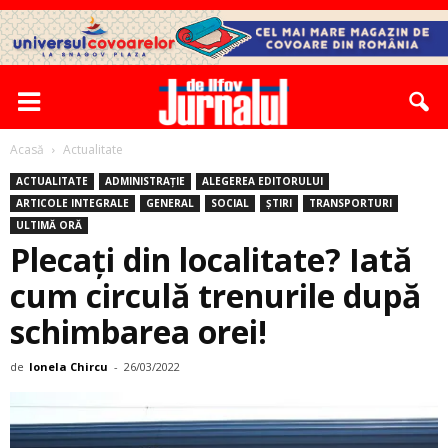
Acasă
Actualitate
ACTUALITATE
ADMINISTRAȚIE
ALEGEREA EDITORULUI
ARTICOLE INTEGRALE
GENERAL
SOCIAL
ȘTIRI
TRANSPORTURI
ULTIMĂ ORĂ
Plecați din localitate? Iată
cum circulă trenurile după
schimbarea orei!
de
Ionela Chircu
-
26/03/2022