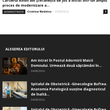
Cartierul Avion din Ştefăneştii de Jos a intrat într-un amplu
proces de modernizare a...
Cristina Nedelcu
-
04/08/2026
ADMINISTRAȚIE
0
ALEGEREA EDITORULUI
Am intrat în Postul Adormirii Maicii
Domnului. Urmează două săptămâni în...
04/08/2026
Spitalul de Obstetrică -Ginecologie Buftea.
Anatomia Patologică susţine diagnosticul
de înaltă...
04/08/2026
Spitalul de Obstetrică -Ginecologie Buftea.