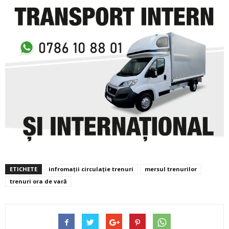
ETICHETE
infromații circulație trenuri
mersul trenurilor
trenuri ora de vară