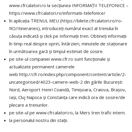
www.cfrcalatori.ro la secțiunea INFORMAȚII TELEFONICE –
https://www.cfrcalatori.ro/informatii-telefonice/
în aplicația TRENUL MEU (https://bilete.cfrcalatori.ro/ro-
RO/Itineraries), introduceţi numărul exact al trenului în
căsuţa indicată şi click pe Informații tren. Obtineţi informaţii
în timp real despre opriri, întârzieri, minutele de staţionare
în următoarea gară şi timpul estimat de sosire.
pe site-ul companiei www.cfr.ro sunt funcționale și
actualizate permanent camerele
web http://cfr.ro/index.php/component/content/article/2-
uncategorised/4023-camere-web-2 din gările București
Nord, Aeroport Henri Coandă, Timișoara, Craiova, Brașov,
Iași, Cluj Napoca și Constanța care indică ora de sosire/de
plecare a trenurilor.
pe site-ul pe www.cfrcalatori.ro, la Mers tren trafic intern.
la personalul nostru din staţii.