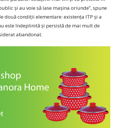
blic și au voie să lase mașina oriunde”, spune
e două condiții elementare: existența ITP și a
nu este îndeplinită și persistă de mai mult de
nsiderat abandonat.