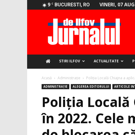
9
VINERI, 07 AU
C
BUCURESTI, RO
Jurnalul
de
Ilfov
STIRI ILFOV
ACTUALITATE
P
Acasă
Administrație
Poliția Locală Chiajna a aplic
ADMINISTRAȚIE
ALEGEREA EDITORULUI
ARTICOLE I
Poliția Locală
în 2022. Cele 
de blocarea că