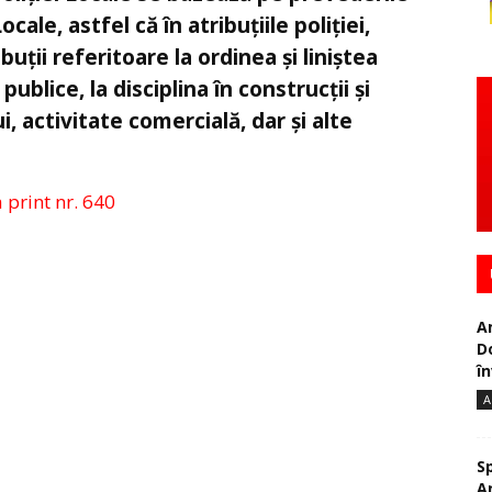
ocale, astfel că în atribuțiile poliției,
buții referitoare la ordinea și liniștea
publice, la disciplina în construcții și
i, activitate comercială, dar și alte
a print nr. 640
A
D
în
A
S
A