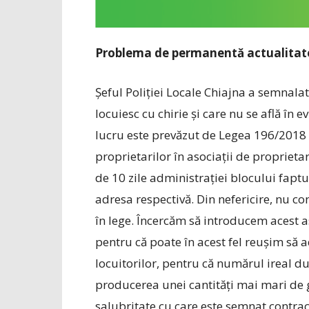
Problema de permanentă actualitate
Șeful Poliției Locale Chiajna a semnala
locuiesc cu chirie și care nu se află în e
lucru este prevăzut de Legea 196/2018 
proprietarilor în asociații de proprieta
de 10 zile administrației blocului fapt
adresa respectivă. Din nefericire, nu co
în lege. Încercăm să introducem acest a
pentru că poate în acest fel reușim să
locuitorilor, pentru că numărul ireal du
producerea unei cantități mai mari de
salubritate cu care este semnat contra