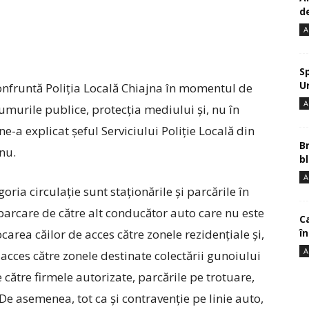
de
A
S
U
onfruntă Poliția Locală Chiajna în momentul de
A
rumurile publice, protecția mediului și, nu în
ne-a explicat șeful Serviciului Poliție Locală din
B
nu.
bl
A
oria circulație sunt staționările și parcările în
parcare de către alt conducător auto care nu este
Ca
î
ocarea căilor de acces către zonele rezidențiale și,
A
acces către zonele destinate colectării gunoiului
 către firmele autorizate, parcările pe trotuare,
De asemenea, tot ca și contravenție pe linie auto,