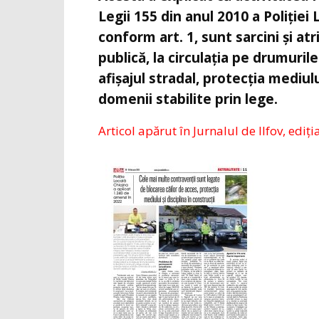
Legii 155 din anul 2010 a Poliției L
conform art. 1, sunt sarcini și atri
publică, la circulația pe drumurile 
afișajul stradal, protecția mediulu
domenii stabilite prin lege.
Articol apărut în Jurnalul de Ilfov, ediți