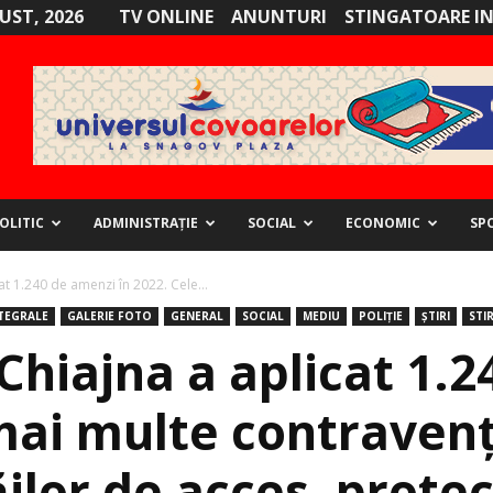
GUST, 2026
TV ONLINE
ANUNTURI
STINGATOARE I
OLITIC
ADMINISTRAȚIE
SOCIAL
ECONOMIC
SP
at 1.240 de amenzi în 2022. Cele...
NTEGRALE
GALERIE FOTO
GENERAL
SOCIAL
MEDIU
POLIȚIE
ȘTIRI
STIR
 Chiajna a aplicat 1.
mai multe contravenț
ilor de acces, protec