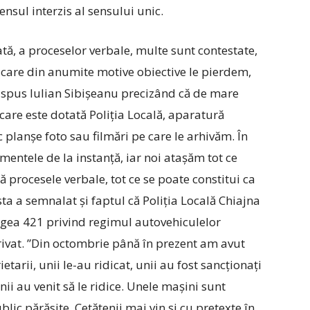
ensul interzis al sensului unic.
tă, a proceselor verbale, multe sunt contestate,
e care din anumite motive obiective le pierdem,
a spus Iulian Sibișeanu precizând că de mare
care este dotată Poliția Locală, aparatură
 planșe foto sau filmări pe care le arhivăm. În
mentele de la instanță, iar noi atașăm tot ce
ă procesele verbale, tot ce se poate constitui ca
sta a semnalat și faptul că Poliția Locală Chiajna
Legea 421 privind regimul autovehiculelor
vat. ”Din octombrie până în prezent am avut
etarii, unii le-au ridicat, unii au fost sancționați
ii au venit să le ridice. Unele mașini sunt
lic părăsite. Cetățenii mai vin și cu pretexte în