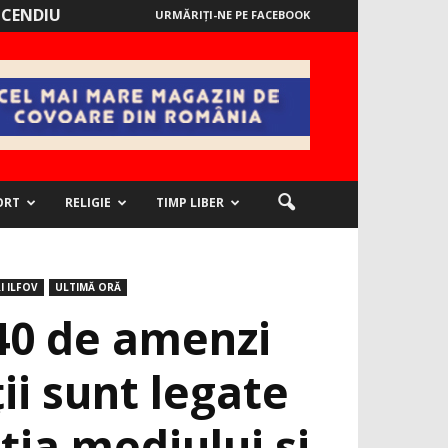
NCENDIU
URMĂRIȚI-NE PE FACEBOOK
ORT
RELIGIE
TIMP LIBER
I ILFOV
ULTIMĂ ORĂ
240 de amenzi
ii sunt legate
ția mediului și