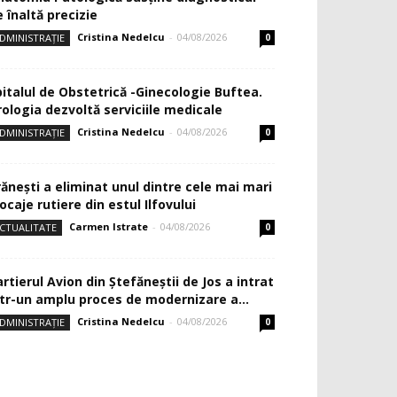
 înaltă precizie
Cristina Nedelcu
-
04/08/2026
DMINISTRAȚIE
0
pitalul de Obstetrică -Ginecologie Buftea.
rologia dezvoltă serviciile medicale
Cristina Nedelcu
-
04/08/2026
DMINISTRAȚIE
0
rănești a eliminat unul dintre cele mai mari
ocaje rutiere din estul Ilfovului
Carmen Istrate
-
04/08/2026
CTUALITATE
0
rtierul Avion din Ştefăneştii de Jos a intrat
ntr-un amplu proces de modernizare a...
Cristina Nedelcu
-
04/08/2026
DMINISTRAȚIE
0