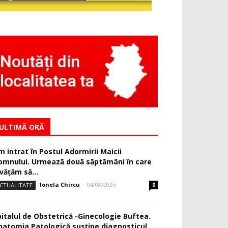
ULTIMĂ ORĂ
m intrat în Postul Adormirii Maicii
omnului. Urmează două săptămâni în care
văţăm să...
Ionela Chircu
-
04/08/2026
CTUALITATE
0
pitalul de Obstetrică -Ginecologie Buftea.
natomia Patologică susţine diagnosticul