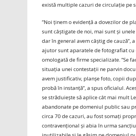
există multiple cazuri de circulație pe s
”Noi ținem o evidență a dovezilor de pla
sunt câștigate de noi, mai sunt și unel
dar în general avem câștig de cauză”, 
ajutor sunt aparatele de fotografiat cu 
omologată de firme specializate. ”Se fac
situația unei contestații ne parvin docu
avem justificativ, planșe foto, copii dup
probă în instanță”, a spus oficialul. Ace
se străduiește să aplice cât mai mult 
abandonate pe domeniul public sau pri
circa 70 de cazuri, au fost somați propri
contravențional și abia în urma sancțiun
inutilizabile și le găsim pe domeniul pub