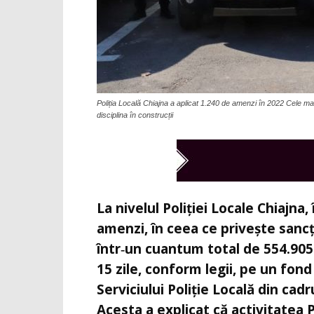
Poliția Locală Chiajna a aplicat 1.240 de amenzi în 2022 Cele mai
disciplina în construcții
La nivelul Poliției Locale Chiajna,
amenzi, în ceea ce privește sancț
într‑un cuantum total de 554.905 l
15 zile, conform legii, pe un fond
Serviciului Poliție Locală din cadr
Acesta a explicat că activitatea 