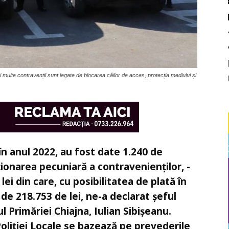
 multe contravenții sunt legate de blocarea căilor de acces, protecția mediului și
 în anul 2022, au fost date 1.240 de
ionarea pecuniară a contravenienților, ­
ei din care, cu posibilitatea de plată în
 de 218.753 de lei, ne-a declarat șeful
ul Primăriei Chiajna, Iulian Sibișeanu.
Poliției Locale se bazează pe prevederile