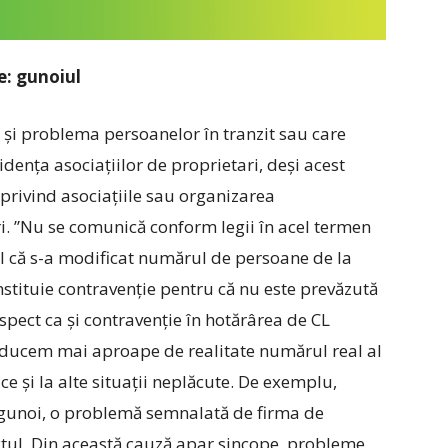
: gunoiul
t și problema persoanelor în tranzit sau care
vidența asociațiilor de proprietari, deși acest
privind asociațiile sau organizarea
ri. ”Nu se comunică conform legii în acel termen
ul că s-a modificat numărul de persoane de la
nstituie contravenție pentru că nu este prevăzută
spect ca și contravenție în hotărârea de CL
 aducem mai aproape de realitate numărul real al
ce și la alte situații neplăcute. De exemplu,
 gunoi, o problemă semnalată de firma de
ctul. Din această cauză apar sincope, probleme