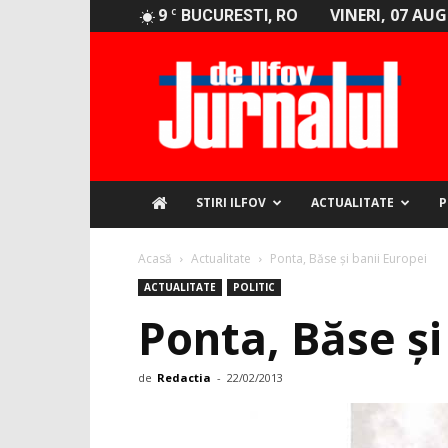
9
VINERI, 07 AU
C
BUCURESTI, RO
Jurnalul
de
Ilfov
STIRI ILFOV
ACTUALITATE
P
Acasă
Actualitate
Ponta, Băse și banii Europei
ACTUALITATE
POLITIC
Ponta, Băse și
de
Redactia
-
22/02/2013