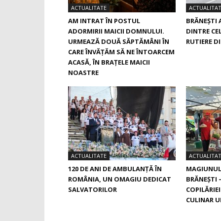
ACTUALITATE
ACTUALITA
AM INTRAT ÎN POSTUL
BRĂNEȘTI 
ADORMIRII MAICII DOMNULUI.
DINTRE CE
URMEAZĂ DOUĂ SĂPTĂMÂNI ÎN
RUTIERE D
CARE ÎNVĂŢĂM SĂ NE ÎNTOARCEM
ACASĂ, ÎN BRAŢELE MAICII
NOASTRE
ACTUALITATE
ACTUALITA
120 DE ANI DE AMBULANȚĂ ÎN
MAGIUNUL 
ROMÂNIA, UN OMAGIU DEDICAT
BRĂNEŞTI 
SALVATORILOR
COPILĂRIE
CULINAR U