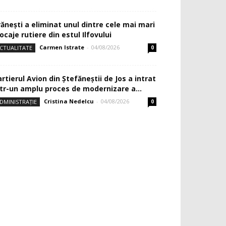
rănești a eliminat unul dintre cele mai mari
ocaje rutiere din estul Ilfovului
Carmen Istrate
-
04/08/2026
CTUALITATE
0
rtierul Avion din Ştefăneştii de Jos a intrat
ntr-un amplu proces de modernizare a...
Cristina Nedelcu
-
04/08/2026
DMINISTRAȚIE
0