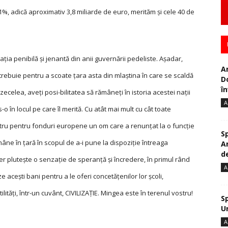
1%, adică aproximativ 3,8 miliarde de euro, merităm și cele 40 de
ația penibilă și jenantă din anii guvernării pedeliste. Așadar,
A
e trebuie pentru a scoate țara asta din mlaștina în care se scaldă
D
în
celea, aveți posi-bilitatea să rămâneți în istoria acestei nații
A
 în locul pe care îl merită. Cu atât mai mult cu cât toate
stru pentru fonduri europene un om care a renunțat la o funcție
S
âne în țară în scopul de a-i pune la dispoziție întreaga
A
de
er plutește o senzație de speranță și încredere, în primul rând
A
 acești bani pentru a le oferi concetățenilor lor școli,
lități, într-un cuvânt, CIVILIZAȚIE. Mingea este în terenul vostru!
S
U
A