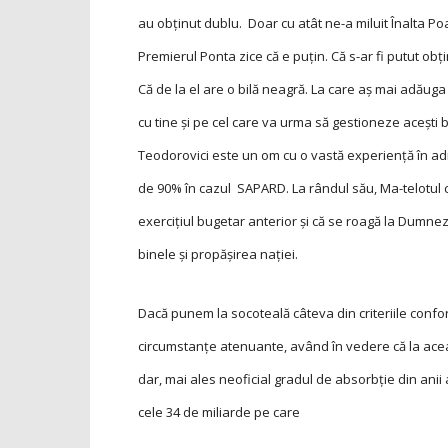
au obținut dublu. Doar cu atât ne-a miluit Înalta Poa
Premierul Ponta zice că e puțin. Că s-ar fi putut obț
Că de la el are o bilă neagră. La care aș mai adăuga e
cu tine și pe cel care va urma să gestioneze acești 
Teodorovici este un om cu o vastă experiență în adm
de 90% în cazul SAPARD. La rândul său, Ma-telotul c
exercițiul bugetar anterior și că se roagă la Dumneze
binele și propășirea nației.
Dacă punem la socoteală câteva din criteriile confo
circumstanțe atenuante, având în vedere că la acea
dar, mai ales neoficial gradul de absorbție din anii a
cele 34 de miliarde pe care