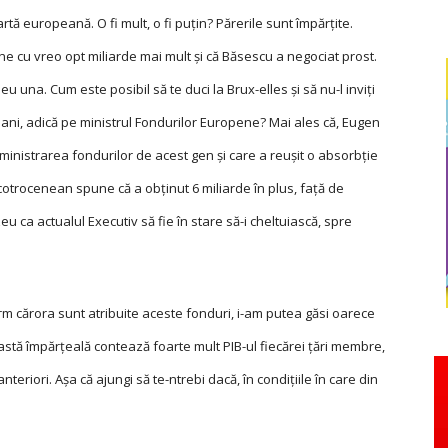
rtă europeană. O fi mult, o fi puțin? Părerile sunt împărțite.
ine cu vreo opt miliarde mai mult și că Băsescu a negociat prost.
u una. Cum este posibil să te duci la Brux-elles și să nu-l inviți
bani, adică pe ministrul Fondurilor Europene? Mai ales că, Eugen
inistrarea fondurilor de acest gen și care a reușit o absorbție
otrocenean spune că a obținut 6 miliarde în plus, față de
u ca actualul Executiv să fie în stare să-i cheltuiască, spre
rm cărora sunt atribuite aceste fonduri, i-am putea găsi oarece
stă împărțeală contează foarte mult PIB-ul fiecărei țări membre,
nteriori. Așa că ajungi să te-ntrebi dacă, în condițiile în care din