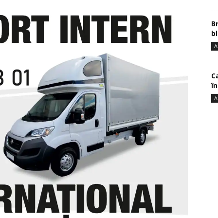
B
bl
A
Ca
î
A