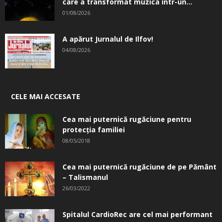
care a transformat muzica într-un...
01/08/2026
A apărut Jurnalul de Ilfov!
04/08/2026
CELE MAI ACCESATE
Cea mai puternică rugăciune pentru
protecția familiei
08/05/2018
Cea mai puternică rugăciune de pe Pământ
– Talismanul
26/03/2022
Spitalul CardioRec are cel mai performant