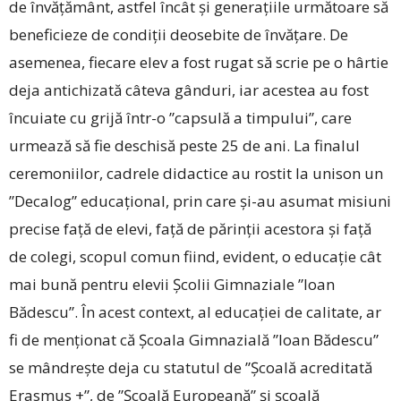
de învățământ, astfel încât și generațiile următoare să
beneficieze de condiții deosebite de învățare. De
asemenea, fiecare elev a fost rugat să scrie pe o hârtie
deja antichizată câteva gânduri, iar acestea au fost
încuiate cu grijă într-o ”capsulă a timpului”, care
urmează să fie deschisă peste 25 de ani. La finalul
ceremoniilor, cadrele didactice au rostit la unison un
”Decalog” educațional, prin care și-au asumat misiuni
precise față de elevi, față de părinții acestora și față
de colegi, scopul comun fiind, evident, o educație cât
mai bună pentru elevii Școlii Gimnaziale ”Ioan
Bădescu”. În acest context, al educației de calitate, ar
fi de menționat că Școala Gimnazială ”Ioan Bădescu”
se mândrește deja cu statutul de ”Școală acreditată
Erasmus +”, de ”Școală Europeană” și școală