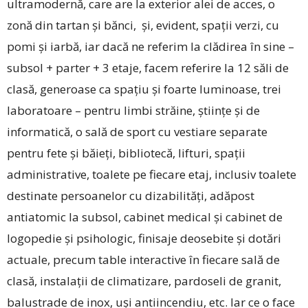
ultramodernă, care are la exterior alei de acces, o
zonă din tartan și bănci, și, evident, spații verzi, cu
pomi și iarbă, iar dacă ne referim la clădirea în sine –
subsol + parter + 3 etaje, facem referire la 12 săli de
clasă, generoase ca spațiu și foarte luminoase, trei
laboratoare – pentru limbi străine, științe și de
informatică, o sală de sport cu vestiare separate
pentru fete și băieți, bibliotecă, lifturi, spații
administrative, toalete pe fiecare etaj, inclusiv toalete
destinate persoanelor cu dizabilități, adăpost
antiatomic la subsol, cabinet medical și cabinet de
logopedie și psihologic, finisaje deosebite și dotări
actuale, precum table interactive în fiecare sală de
clasă, instalații de climatizare, pardoseli de granit,
balustrade de inox, uși antiincendiu, etc. Iar ce o face