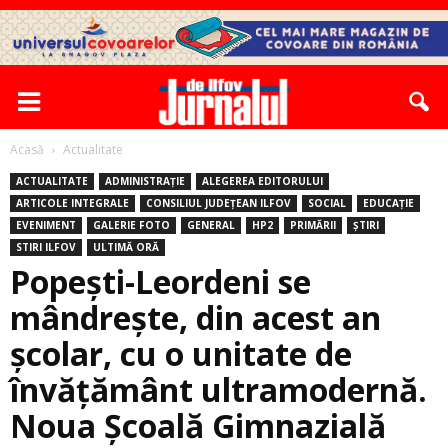
Acasă
Actualitate
ACTUALITATE
ADMINISTRAȚIE
ALEGEREA EDITORULUI
ARTICOLE INTEGRALE
CONSILIUL JUDEȚEAN ILFOV
SOCIAL
EDUCAȚIE
EVENIMENT
GALERIE FOTO
GENERAL
HP2
PRIMĂRII
ȘTIRI
STIRI ILFOV
ULTIMĂ ORĂ
Popești-Leordeni se
mândrește, din acest an
școlar, cu o unitate de
învățământ ultramodernă.
Noua Şcoală Gimnazială