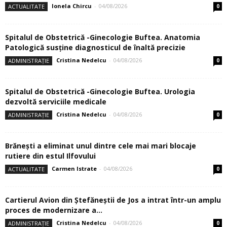
Ionela Chircu
-
04/08/2026
ACTUALITATE
0
Spitalul de Obstetrică -Ginecologie Buftea. Anatomia
Patologică susţine diagnosticul de înaltă precizie
Cristina Nedelcu
-
04/08/2026
ADMINISTRAȚIE
0
Spitalul de Obstetrică -Ginecologie Buftea. Urologia
dezvoltă serviciile medicale
Cristina Nedelcu
-
04/08/2026
ADMINISTRAȚIE
0
Brănești a eliminat unul dintre cele mai mari blocaje
rutiere din estul Ilfovului
Carmen Istrate
-
04/08/2026
ACTUALITATE
0
Cartierul Avion din Ştefăneştii de Jos a intrat într-un amplu
proces de modernizare a...
Cristina Nedelcu
-
04/08/2026
ADMINISTRAȚIE
0