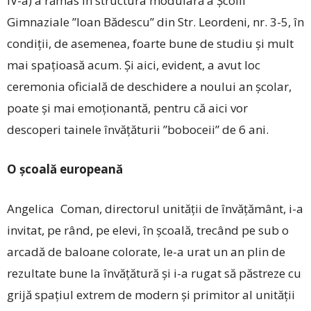
IV-a) a rămas în structura modulară a Școlii
Gimnaziale ”Ioan Bădescu” din Str. Leordeni, nr. 3-5, în
condiții, de asemenea, foarte bune de studiu și mult
mai spațioasă acum. Și aici, evident, a avut loc
ceremonia oficială de deschidere a noului an școlar,
poate și mai emoționantă, pentru că aici vor
descoperi tainele învățăturii ”boboceii” de 6 ani.
O școală europeană
Angelica Coman, di­rec­torul unității de învățământ, i-a
invitat, pe rând, pe elevi, în școală, trecând pe sub o
arcadă de baloane colorate, le-a urat un an plin de
rezultate bune la învățătură și i-a rugat să păstreze cu
grijă spațiul extrem de modern și primitor al unității