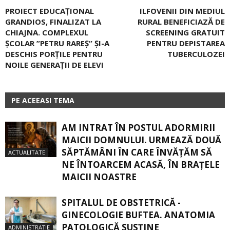
PROIECT EDUCAȚIONAL
ILFOVENII DIN MEDIUL
GRANDIOS, FINALIZAT LA
RURAL BENEFICIAZĂ DE
CHIAJNA. COMPLEXUL
SCREENING GRATUIT
ŞCOLAR ”PETRU RAREŞ” ŞI-A
PENTRU DEPISTAREA
DESCHIS PORŢILE PENTRU
TUBERCULOZEI
NOILE GENERAŢII DE ELEVI
PE ACEEASI TEMA
AM INTRAT ÎN POSTUL ADORMIRII
MAICII DOMNULUI. URMEAZĂ DOUĂ
SĂPTĂMÂNI ÎN CARE ÎNVĂŢĂM SĂ
ACTUALITATE
NE ÎNTOARCEM ACASĂ, ÎN BRAŢELE
MAICII NOASTRE
SPITALUL DE OBSTETRICĂ -
GINECOLOGIE BUFTEA. ANATOMIA
PATOLOGICĂ SUSŢINE
ADMINISTRAȚIE