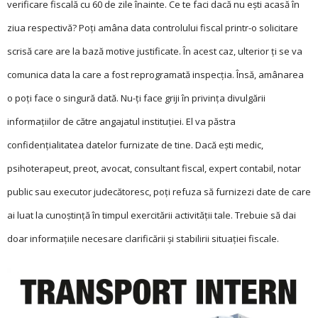
verificare fiscală cu 60 de zile înainte. Ce te faci dacă nu ești acasă în
ziua respectivă? Poți amâna data controlului fiscal printr-o solicitare
scrisă care are la bază motive justificate. În acest caz, ulterior ți se va
comunica data la care a fost reprogramată inspecția. Însă, amânarea
o poți face o singură dată. Nu-ți face griji în privința divulgării
informațiilor de către angajatul instituției. El va păstra
confidențialitatea datelor furnizate de tine. Dacă ești medic,
psihoterapeut, preot, avocat, consultant fiscal, expert contabil, notar
public sau executor judecătoresc, poți refuza să furnizezi date de care
ai luat la cunoștință în timpul exercitării activității tale. Trebuie să dai
doar informațiile necesare clarificării și stabilirii situației fiscale.