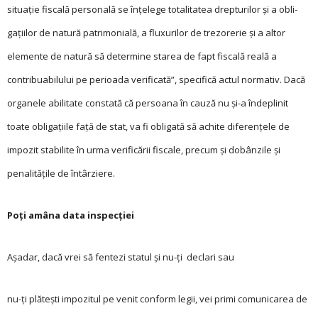
situație fis­­­cală personală se înțelege totalitatea drepturilor și a obli­
gațiilor de natură patrimonială, a fluxurilor de trezorerie și a altor
elemente de natură să determine starea de fapt fiscală reală a
contribuabilului pe perioada verificată”, specifică actul normativ. Dacă
organele abilitate constată că persoana în cauză nu și-a îndeplinit
toate obligațiile față de stat, va fi obligată să achite diferențele de
impozit stabilite în urma verificării fiscale, precum și dobânzile și
penalitățile de întârziere.
Poți amâna data inspecției
Așadar, dacă vrei să fentezi statul și nu-ți declari sau
nu-ți plătești impozitul pe venit conform legii, vei primi comunicarea de