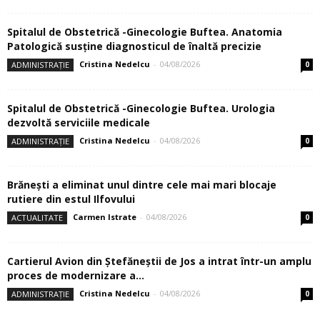
Spitalul de Obstetrică -Ginecologie Buftea. Anatomia
Patologică susţine diagnosticul de înaltă precizie
Cristina Nedelcu
-
04/08/2026
ADMINISTRAȚIE
0
Spitalul de Obstetrică -Ginecologie Buftea. Urologia
dezvoltă serviciile medicale
Cristina Nedelcu
-
04/08/2026
ADMINISTRAȚIE
0
Brănești a eliminat unul dintre cele mai mari blocaje
rutiere din estul Ilfovului
Carmen Istrate
-
04/08/2026
ACTUALITATE
0
Cartierul Avion din Ştefăneştii de Jos a intrat într-un amplu
proces de modernizare a...
Cristina Nedelcu
-
04/08/2026
ADMINISTRAȚIE
0