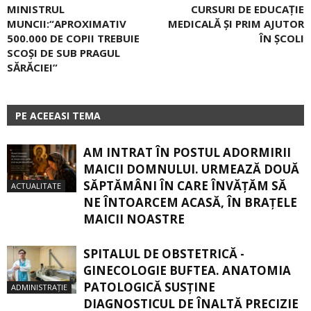
MINISTRUL
CURSURI DE EDUCAȚIE
MUNCII:“APROXIMATIV
MEDICALĂ ȘI PRIM AJUTOR
500.000 DE COPII TREBUIE
ÎN ȘCOLI
SCOȘI DE SUB PRAGUL
SĂRĂCIEI”
PE ACEEASI TEMA
AM INTRAT ÎN POSTUL ADORMIRII
MAICII DOMNULUI. URMEAZĂ DOUĂ
SĂPTĂMÂNI ÎN CARE ÎNVĂŢĂM SĂ
ACTUALITATE
NE ÎNTOARCEM ACASĂ, ÎN BRAŢELE
MAICII NOASTRE
SPITALUL DE OBSTETRICĂ -
GINECOLOGIE BUFTEA. ANATOMIA
PATOLOGICĂ SUSŢINE
ADMINISTRAȚIE
DIAGNOSTICUL DE ÎNALTĂ PRECIZIE