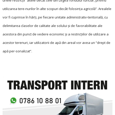
unele restricţii “altele decât cele din Legea fondului funciar, privind
utilizarea tere-nurilor în alte scopuri decât folosinţa agricolă”. Arealele
vor fi cuprinse în hărţi, pe fiecare unitate administrativ-teritorială, cu
delimitarea claselor de calitate ale solului și de favorabilitate ale
acestora din punct de vedere economic și a restricţiilor de utilizare a
acestor terenuri, iar utilizatorii de apă din areal vor avea un “drept de
apă per-sonalizat”.