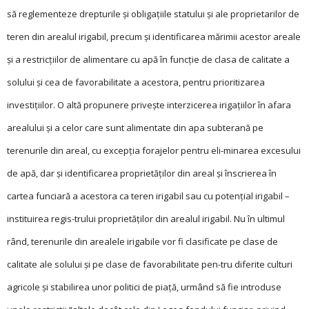
să reglementeze drepturile și obligaţiile statului și ale proprietarilor de
teren din arealul irigabil, precum și identificarea mărimii acestor areale
și a restricţiilor de alimentare cu apă în funcţie de clasa de calitate a
solului și cea de favorabilitate a acestora, pentru prioritizarea
investiţiilor. O altă propunere privește interzicerea irigaţiilor în afara
arealului și a celor care sunt alimentate din apa subterană pe
terenurile din areal, cu excepţia forajelor pentru eli-minarea excesului
de apă, dar și identificarea proprietăţilor din areal și înscrierea în
cartea funciară a acestora ca teren irigabil sau cu potenţial irigabil –
instituirea regis-trului proprietăţilor din arealul irigabil. Nu în ultimul
rând, terenurile din arealele irigabile vor fi clasificate pe clase de
calitate ale solului și pe clase de favorabilitate pen-tru diferite culturi
agricole și stabilirea unor politici de piaţă, urmând să fie introduse