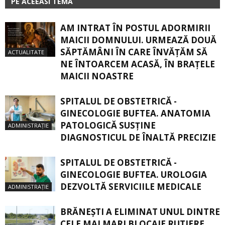
PE ACEEASI TEMA
AM INTRAT ÎN POSTUL ADORMIRII
MAICII DOMNULUI. URMEAZĂ DOUĂ
SĂPTĂMÂNI ÎN CARE ÎNVĂŢĂM SĂ
ACTUALITATE
NE ÎNTOARCEM ACASĂ, ÎN BRAŢELE
MAICII NOASTRE
SPITALUL DE OBSTETRICĂ -
GINECOLOGIE BUFTEA. ANATOMIA
PATOLOGICĂ SUSŢINE
ADMINISTRAȚIE
DIAGNOSTICUL DE ÎNALTĂ PRECIZIE
SPITALUL DE OBSTETRICĂ -
GINECOLOGIE BUFTEA. UROLOGIA
DEZVOLTĂ SERVICIILE MEDICALE
ADMINISTRAȚIE
BRĂNEȘTI A ELIMINAT UNUL DINTRE
CELE MAI MARI BLOCAJE RUTIERE