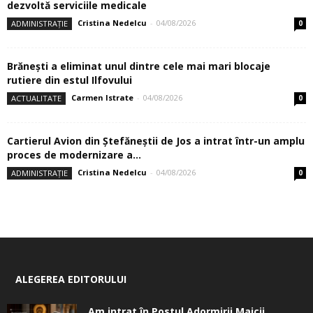
dezvoltă serviciile medicale
Cristina Nedelcu
-
04/08/2026
ADMINISTRAȚIE
0
Brănești a eliminat unul dintre cele mai mari blocaje
rutiere din estul Ilfovului
Carmen Istrate
-
04/08/2026
ACTUALITATE
0
Cartierul Avion din Ştefăneştii de Jos a intrat într-un amplu
proces de modernizare a...
Cristina Nedelcu
-
04/08/2026
ADMINISTRAȚIE
0
ALEGEREA EDITORULUI
Am intrat în Postul Adormirii Maicii