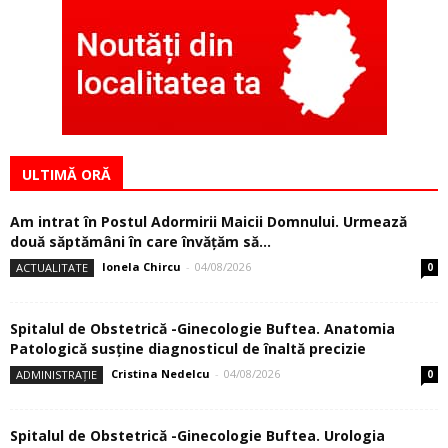
ULTIMĂ ORĂ
Am intrat în Postul Adormirii Maicii Domnului. Urmează
două săptămâni în care învăţăm să...
Ionela Chircu
-
04/08/2026
ACTUALITATE
0
Spitalul de Obstetrică -Ginecologie Buftea. Anatomia
Patologică susţine diagnosticul de înaltă precizie
Cristina Nedelcu
-
04/08/2026
ADMINISTRAȚIE
0
Spitalul de Obstetrică -Ginecologie Buftea. Urologia