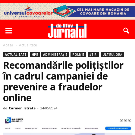
Acasă
Actualitate
ACTUALITATE
HP5
ADMINISTRAȚIE
POLIȚIE
ȘTIRI
ULTIMĂ ORĂ
Recomandările polițiștilor
în cadrul campaniei de
prevenire a fraudelor
online
de
Carmen Istrate
-
24/05/2024