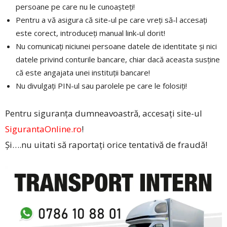
persoane pe care nu le cunoașteți!
Pentru a vă asigura că site-ul pe care vreți să-l accesați
este corect, introduceți manual link-ul dorit!
Nu comunicați niciunei persoane datele de identitate și nici
datele privind conturile bancare, chiar dacă aceasta susține
că este angajata unei instituții bancare!
Nu divulgați PIN-ul sau parolele pe care le folosiți!
Pentru siguranța dumneavoastră, accesați site-ul
SigurantaOnline.ro
!
Și….nu uitati să raportați orice tentativă de fraudă!