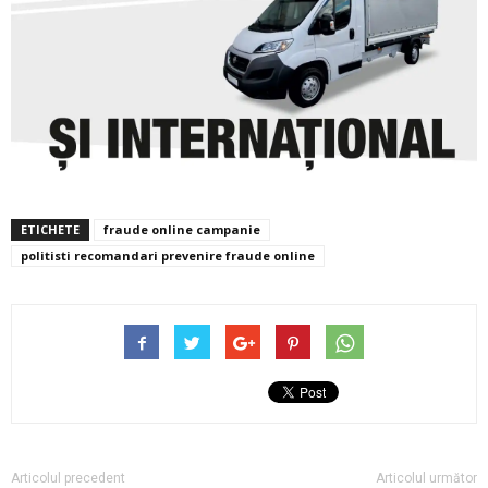
ETICHETE
fraude online campanie
politisti recomandari prevenire fraude online
Articolul precedent
Articolul următor