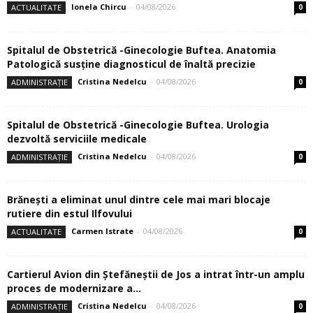
Ionela Chircu
-
04/08/2026
ACTUALITATE
0
Spitalul de Obstetrică -Ginecologie Buftea. Anatomia
Patologică susţine diagnosticul de înaltă precizie
Cristina Nedelcu
-
04/08/2026
ADMINISTRAȚIE
0
Spitalul de Obstetrică -Ginecologie Buftea. Urologia
dezvoltă serviciile medicale
Cristina Nedelcu
-
04/08/2026
ADMINISTRAȚIE
0
Brănești a eliminat unul dintre cele mai mari blocaje
rutiere din estul Ilfovului
Carmen Istrate
-
04/08/2026
ACTUALITATE
0
Cartierul Avion din Ştefăneştii de Jos a intrat într-un amplu
proces de modernizare a...
Cristina Nedelcu
-
04/08/2026
ADMINISTRAȚIE
0