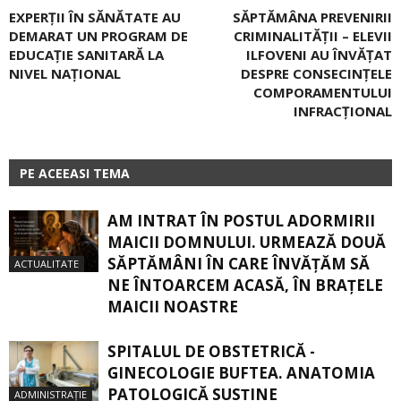
EXPERȚII ÎN SĂNĂTATE AU
SĂPTĂMÂNA PREVENIRII
DEMARAT UN PROGRAM DE
CRIMINALITĂȚII – ELEVII
EDUCAȚIE SANITARĂ LA
ILFOVENI AU ÎNVĂȚAT
NIVEL NAȚIONAL
DESPRE CONSECINȚELE
COMPORAMENTULUI
INFRACȚIONAL
PE ACEEASI TEMA
AM INTRAT ÎN POSTUL ADORMIRII
MAICII DOMNULUI. URMEAZĂ DOUĂ
SĂPTĂMÂNI ÎN CARE ÎNVĂŢĂM SĂ
ACTUALITATE
NE ÎNTOARCEM ACASĂ, ÎN BRAŢELE
MAICII NOASTRE
SPITALUL DE OBSTETRICĂ -
GINECOLOGIE BUFTEA. ANATOMIA
PATOLOGICĂ SUSŢINE
ADMINISTRAȚIE