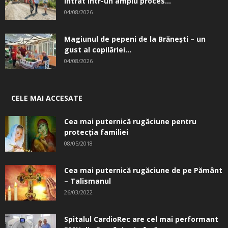
intrat într-un amplu proces...
04/08/2026
Magiunul de pepeni de la Brăneşti – un
gust al copilăriei...
04/08/2026
CELE MAI ACCESATE
Cea mai puternică rugăciune pentru
protecția familiei
08/05/2018
Cea mai puternică rugăciune de pe Pământ
– Talismanul
26/03/2022
Spitalul CardioRec are cel mai performant