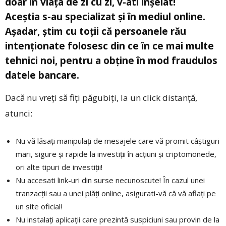
doar in viața de zi cu zi, v-ati înșelat!
Aceștia s-au specializat și în mediul online.
Așadar, știm cu toții că persoanele rău
intenționate folosesc din ce în ce mai multe
tehnici noi, pentru a obține în mod fraudulos
datele bancare.
Dacă nu vreți să fiți păgubiți, la un click distanță,
atunci:
Nu vă lăsați manipulați de mesajele care vă promit câștiguri
mari, sigure și rapide la investiții în acțiuni și criptomonede,
ori alte tipuri de investiții!
Nu accesati link-uri din surse necunoscute! În cazul unei
tranzacții sau a unei plăți online, asigurati-vă că vă aflați pe
un site oficial!
Nu instalați aplicații care prezintă suspiciuni sau provin de la