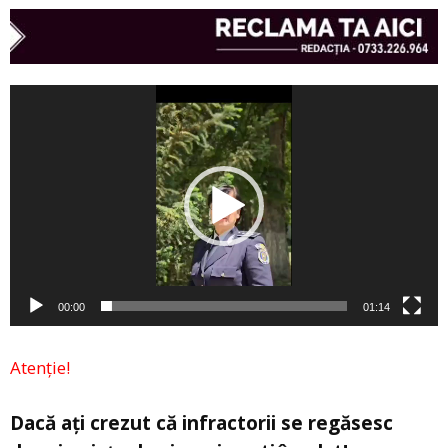
Player
video
00:00
01:14
Atenție!
Dacă ați crezut că infractorii se regăsesc