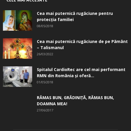
Cea mai puternică rugăciune pentru
protecția familiei
08/05/2018
Cea mai puternică rugăciune de pe Pământ
– Talismanul
26/03/2022
Spitalul CardioRec are cel mai performant
RMN din România și oferă...
01/05/2018
RĂMAS BUN, GRĂDINIŢĂ, ­RĂMAS BUN,
DOAMNA MEA!
27/06/2017