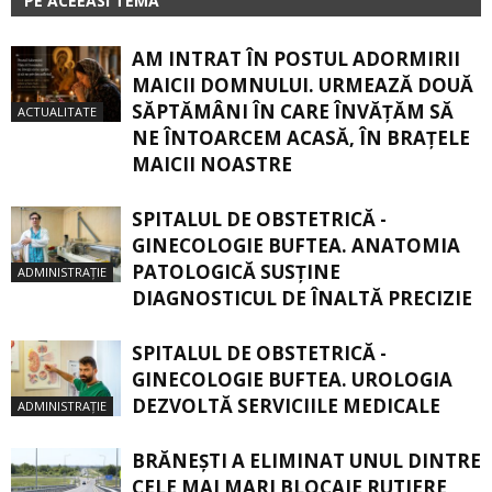
PE ACEEASI TEMA
AM INTRAT ÎN POSTUL ADORMIRII
MAICII DOMNULUI. URMEAZĂ DOUĂ
SĂPTĂMÂNI ÎN CARE ÎNVĂŢĂM SĂ
ACTUALITATE
NE ÎNTOARCEM ACASĂ, ÎN BRAŢELE
MAICII NOASTRE
SPITALUL DE OBSTETRICĂ -
GINECOLOGIE BUFTEA. ANATOMIA
PATOLOGICĂ SUSŢINE
ADMINISTRAȚIE
DIAGNOSTICUL DE ÎNALTĂ PRECIZIE
SPITALUL DE OBSTETRICĂ -
GINECOLOGIE BUFTEA. UROLOGIA
DEZVOLTĂ SERVICIILE MEDICALE
ADMINISTRAȚIE
BRĂNEȘTI A ELIMINAT UNUL DINTRE
CELE MAI MARI BLOCAJE RUTIERE