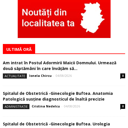
ULTIMĂ ORĂ
Am intrat în Postul Adormirii Maicii Domnului. Urmează
două săptămâni în care învăţăm să...
Ionela Chircu
-
04/08/2026
ACTUALITATE
0
Spitalul de Obstetrică -Ginecologie Buftea. Anatomia
Patologică susţine diagnosticul de înaltă precizie
Cristina Nedelcu
-
04/08/2026
ADMINISTRAȚIE
0
Spitalul de Obstetrică -Ginecologie Buftea. Urologia