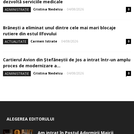
dezvoltă serviciile medicale
Cristina Nedelcu
-
04/08/2026
ADMINISTRAȚIE
0
Brănești a eliminat unul dintre cele mai mari blocaje
rutiere din estul Ilfovului
Carmen Istrate
-
04/08/2026
ACTUALITATE
0
Cartierul Avion din Ştefăneştii de Jos a intrat într-un amplu
proces de modernizare a...
Cristina Nedelcu
-
04/08/2026
ADMINISTRAȚIE
0
ALEGEREA EDITORULUI
Am intrat în Postul Adormirii Maicii