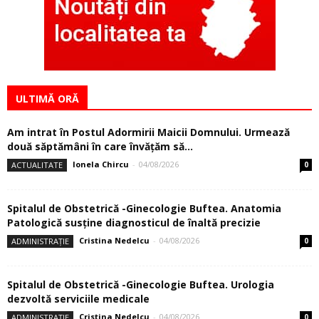
ULTIMĂ ORĂ
Am intrat în Postul Adormirii Maicii Domnului. Urmează
două săptămâni în care învăţăm să...
Ionela Chircu
-
04/08/2026
ACTUALITATE
0
Spitalul de Obstetrică -Ginecologie Buftea. Anatomia
Patologică susţine diagnosticul de înaltă precizie
Cristina Nedelcu
-
04/08/2026
ADMINISTRAȚIE
0
Spitalul de Obstetrică -Ginecologie Buftea. Urologia
dezvoltă serviciile medicale
Cristina Nedelcu
-
04/08/2026
ADMINISTRAȚIE
0