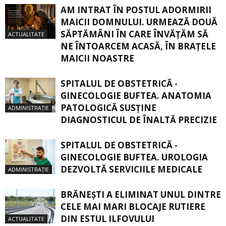
AM INTRAT ÎN POSTUL ADORMIRII
MAICII DOMNULUI. URMEAZĂ DOUĂ
SĂPTĂMÂNI ÎN CARE ÎNVĂŢĂM SĂ
ACTUALITATE
NE ÎNTOARCEM ACASĂ, ÎN BRAŢELE
MAICII NOASTRE
SPITALUL DE OBSTETRICĂ -
GINECOLOGIE BUFTEA. ANATOMIA
PATOLOGICĂ SUSŢINE
ADMINISTRAȚIE
DIAGNOSTICUL DE ÎNALTĂ PRECIZIE
SPITALUL DE OBSTETRICĂ -
GINECOLOGIE BUFTEA. UROLOGIA
DEZVOLTĂ SERVICIILE MEDICALE
ADMINISTRAȚIE
BRĂNEȘTI A ELIMINAT UNUL DINTRE
CELE MAI MARI BLOCAJE RUTIERE
DIN ESTUL ILFOVULUI
ACTUALITATE