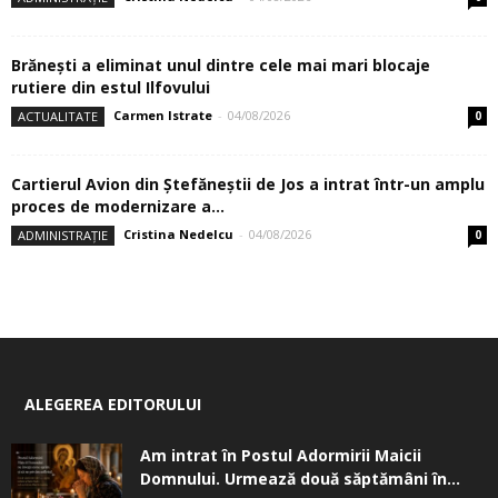
Brănești a eliminat unul dintre cele mai mari blocaje
rutiere din estul Ilfovului
Carmen Istrate
-
04/08/2026
ACTUALITATE
0
Cartierul Avion din Ştefăneştii de Jos a intrat într-un amplu
proces de modernizare a...
Cristina Nedelcu
-
04/08/2026
ADMINISTRAȚIE
0
ALEGEREA EDITORULUI
Am intrat în Postul Adormirii Maicii
Domnului. Urmează două săptămâni în...