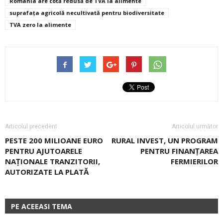
România are cotă redusă de TVA la alimente
suprafaţa agricolă necultivată pentru biodiversitate
TVA zero la alimente
Articolul precedent
Articolul următor
PESTE 200 MILIOANE EURO
RURAL INVEST, UN PROGRAM
PENTRU AJUTOARELE
PENTRU FINANȚAREA
NAȚIONALE TRANZITORII,
FERMIERILOR
AUTORIZATE LA PLATĂ
PE ACEEASI TEMA