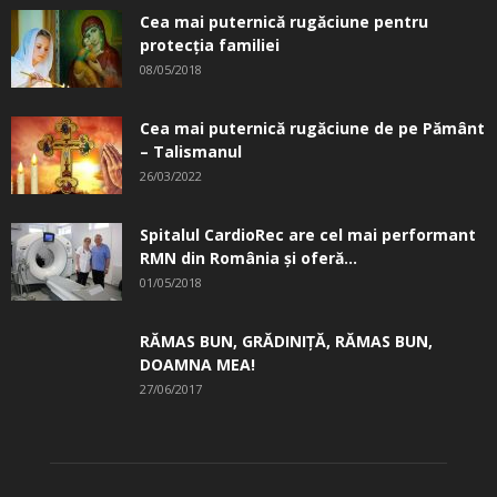
Cea mai puternică rugăciune pentru
protecția familiei
08/05/2018
Cea mai puternică rugăciune de pe Pământ
– Talismanul
26/03/2022
Spitalul CardioRec are cel mai performant
RMN din România și oferă...
01/05/2018
RĂMAS BUN, GRĂDINIŢĂ, ­RĂMAS BUN,
DOAMNA MEA!
27/06/2017