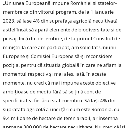
„Uniunea Europeană impune României şi statelor-
membre ca din viitorul program, de la 1 ianuarie
2023, să lase 4% din suprafaţa agricolă necultivată,
astfel încât să apară elemente de biodiversitate şi de
peisaj. Încă din decembrie, de la primul Consiliul de
miniştri la care am participat, am solicitat Uniunii
Europene şi Comisiei Europene să-şi reconsidere
poziţia, pentru că situaţia globală în care ne aflam la
momentul respectiv şi mai ales, iată, în aceste
momente, nu cred că mai impune aceste obiective
ambiţioase de mediu fără să se ţină cont de
specificitatea fiecărui stat-membru. Să laşi 4% din
suprafaţa agricolă a unei ţări cum este România, cu
9,4 milioane de hectare de teren arabil, ar însemna
aproape 300.000 de hectare necultivate. Nu cred că îşi