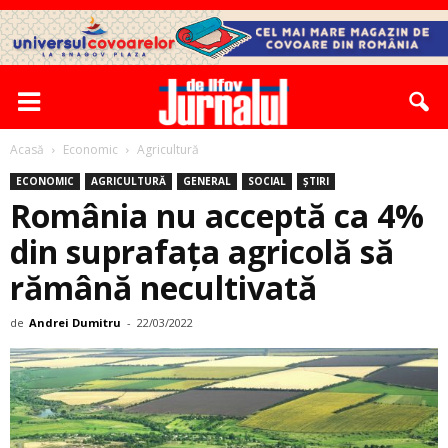
Acasă
Economic
Agricultură
ECONOMIC
AGRICULTURĂ
GENERAL
SOCIAL
ȘTIRI
România nu acceptă ca 4%
din suprafaţa agricolă să
rămână necultivată
de
Andrei Dumitru
-
22/03/2022