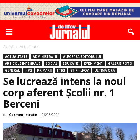
Acasă
Actualitate
ACTUALITATE
ADMINISTRAȚIE
ALEGEREA EDITORULUI
ARTICOLE INTEGRALE
SOCIAL
EDUCAȚIE
EVENIMENT
GALERIE FOTO
GENERAL
HP2
PRIMĂRII
ȘTIRI
STIRI ILFOV
ULTIMĂ ORĂ
Se lucrează intens la noul
corp aferent Şcolii nr. 1
Berceni
de
Carmen Istrate
-
26/03/2024