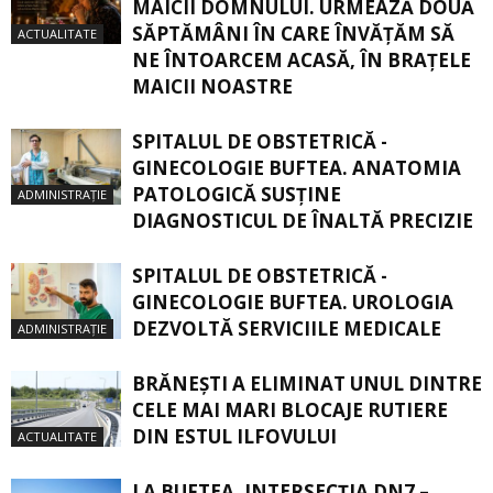
MAICII DOMNULUI. URMEAZĂ DOUĂ
SĂPTĂMÂNI ÎN CARE ÎNVĂŢĂM SĂ
ACTUALITATE
NE ÎNTOARCEM ACASĂ, ÎN BRAŢELE
MAICII NOASTRE
SPITALUL DE OBSTETRICĂ -
GINECOLOGIE BUFTEA. ANATOMIA
PATOLOGICĂ SUSŢINE
ADMINISTRAȚIE
DIAGNOSTICUL DE ÎNALTĂ PRECIZIE
SPITALUL DE OBSTETRICĂ -
GINECOLOGIE BUFTEA. UROLOGIA
DEZVOLTĂ SERVICIILE MEDICALE
ADMINISTRAȚIE
BRĂNEȘTI A ELIMINAT UNUL DINTRE
CELE MAI MARI BLOCAJE RUTIERE
DIN ESTUL ILFOVULUI
ACTUALITATE
LA BUFTEA, INTERSECŢIA DN7 –