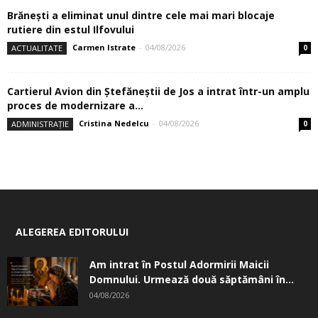
Brănești a eliminat unul dintre cele mai mari blocaje
rutiere din estul Ilfovului
Carmen Istrate
-
04/08/2026
ACTUALITATE
0
Cartierul Avion din Ştefăneştii de Jos a intrat într-un amplu
proces de modernizare a...
Cristina Nedelcu
-
04/08/2026
ADMINISTRAȚIE
0
ALEGEREA EDITORULUI
Am intrat în Postul Adormirii Maicii
Domnului. Urmează două săptămâni în...
04/08/2026