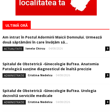
ULTIMĂ ORĂ
Am intrat în Postul Adormirii Maicii Domnului. Urmează
două săptămâni în care învăţăm să...
Ionela Chircu
-
04/08/2026
ACTUALITATE
0
Spitalul de Obstetrică -Ginecologie Buftea. Anatomia
Patologică susţine diagnosticul de înaltă precizie
Cristina Nedelcu
-
04/08/2026
ADMINISTRAȚIE
0
Spitalul de Obstetrică -Ginecologie Buftea. Urologia
dezvoltă serviciile medicale
Cristina Nedelcu
-
04/08/2026
ADMINISTRAȚIE
0