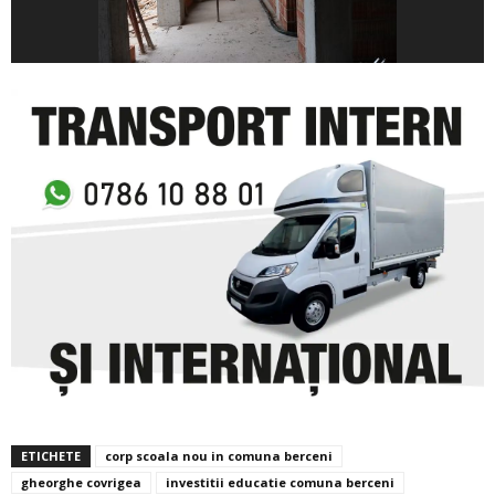
ETICHETE
corp scoala nou in comuna berceni
gheorghe covrigea
investitii educatie comuna berceni