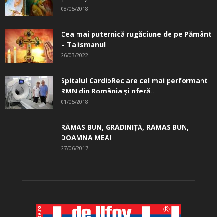
08/05/2018
Cea mai puternică rugăciune de pe Pământ
– Talismanul
26/03/2022
Spitalul CardioRec are cel mai performant
RMN din România și oferă...
01/05/2018
RĂMAS BUN, GRĂDINIŢĂ, ­RĂMAS BUN,
DOAMNA MEA!
27/06/2017