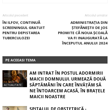
Articolul precedent
Articolul următor
ÎN ILFOV, CONTINUĂ
ADMINISTRAŢIA DIN
SCREENINGUL GRATUIT
ŞTEFĂNEŞTII DE JOS
PENTRU DEPISTAREA
PROMITE CĂ NOUA ŞCOALĂ
TUBERCULOZEI
VA FI INAUGURATĂ LA
ÎNCEPUTUL ANULUI 2024
PE ACEEASI TEMA
AM INTRAT ÎN POSTUL ADORMIRII
MAICII DOMNULUI. URMEAZĂ DOUĂ
SĂPTĂMÂNI ÎN CARE ÎNVĂŢĂM SĂ
ACTUALITATE
NE ÎNTOARCEM ACASĂ, ÎN BRAŢELE
MAICII NOASTRE
SPITALUL DE OBSTETRICĂ -