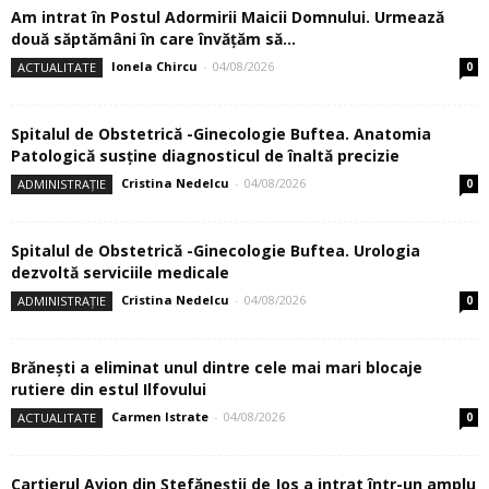
Am intrat în Postul Adormirii Maicii Domnului. Urmează
două săptămâni în care învăţăm să...
Ionela Chircu
-
04/08/2026
ACTUALITATE
0
Spitalul de Obstetrică -Ginecologie Buftea. Anatomia
Patologică susţine diagnosticul de înaltă precizie
Cristina Nedelcu
-
04/08/2026
ADMINISTRAȚIE
0
Spitalul de Obstetrică -Ginecologie Buftea. Urologia
dezvoltă serviciile medicale
Cristina Nedelcu
-
04/08/2026
ADMINISTRAȚIE
0
Brănești a eliminat unul dintre cele mai mari blocaje
rutiere din estul Ilfovului
Carmen Istrate
-
04/08/2026
ACTUALITATE
0
Cartierul Avion din Ştefăneştii de Jos a intrat într-un amplu