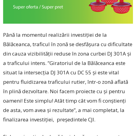
Până la momentul realizării investiției de la
Bălăceanca, traficul în zonă se desfășura cu dificultate
din cauza vizibilității reduse în zona curbei DJ 301A și
a traficului intens. ”Giratoriul de la Bălăceanca este
situat la intersecția DJ 301A cu DC 55 și este vital
pentru fluidizarea traficului rutier, într-o zonă aflată
în plină dezvoltare. Noi facem proiecte cu și pentru
oameni! Este simplu! Atât timp cât vom fi conștienți
de asta, vom avea și rezultate”, a mai completat, la
finalizarea investiției, președintele CJI.