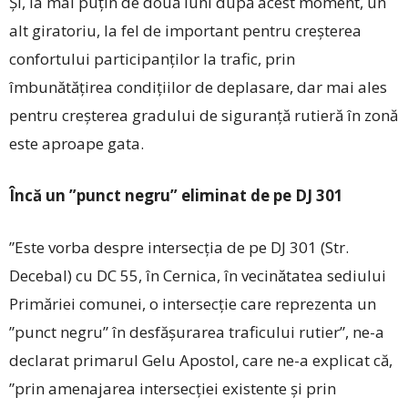
Și, la mai puțin de două luni după acest moment, un
alt giratoriu, la fel de important pentru creșterea
confortului participanților la trafic, prin
îmbunătățirea condițiilor de deplasare, dar mai ales
pentru creșterea gradului de siguranță rutieră în zonă
este aproape gata.
Încă un ”punct negru” eliminat de pe DJ 301
”Este vorba despre intersecția de pe DJ 301 (Str.
Decebal) cu DC 55, în Cernica, în vecinătatea sediului
Primăriei comunei, o intersecție care reprezenta un
”punct negru” în desfăşurarea traficului rutier”, ne-a
declarat primarul Gelu Apostol, care ­ne-a explicat că,
”prin amenajarea intersecției existente și prin