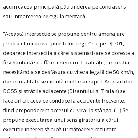
acum cauza principală pătrunderea pe contrasens
sau întoarcerea neregulamentară.
”Această intersecție se propune pentru amenajare
pentru eliminarea ”punctelor negre” de pe DJ 301,
deoarece intersecția a cărei sistematizare se doreşte a
fi schimbată se află în interiorul localității, circulația
necesitând a se desfăşura cu viteza legală de 50 km/h,
dar în realitate se circulă mult mai rapid. Accesul din
DC 55 și străzile adiacente (Bizanțului şi Traian) se
face dificil, ceea ce conduce la accidente frecvente,
fiind preponderent accesul cu viraj la stânga. (…) Se
propune executarea unui sens giratoriu a cărui
execuție în teren să aibă următoarele rezultate: