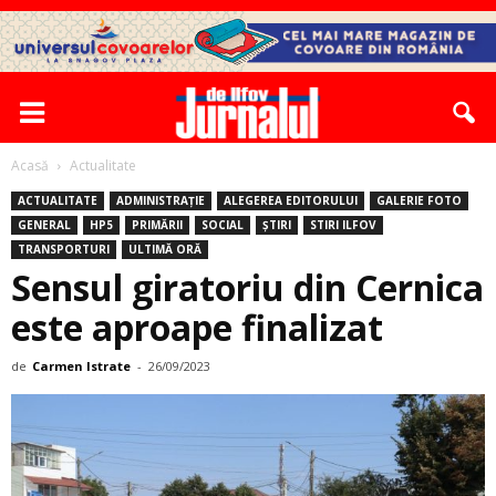
Acasă
Actualitate
ACTUALITATE
ADMINISTRAȚIE
ALEGEREA EDITORULUI
GALERIE FOTO
GENERAL
HP5
PRIMĂRII
SOCIAL
ȘTIRI
STIRI ILFOV
TRANSPORTURI
ULTIMĂ ORĂ
Sensul giratoriu din Cernica
este aproape finalizat
de
Carmen Istrate
-
26/09/2023