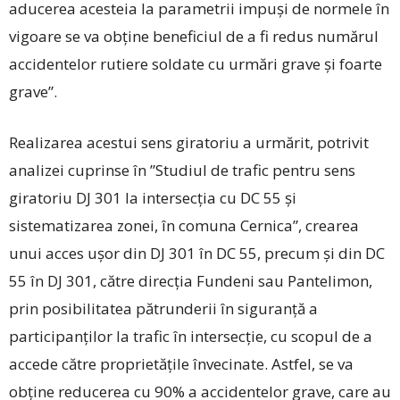
aducerea acesteia la parametrii impuşi de normele în
vigoare se va obține beneficiul de a fi redus numărul
accidentelor rutiere soldate cu urmări grave și foarte
grave”.
Realizarea acestui sens giratoriu a urmărit, potrivit
analizei cuprinse în ”Studiul de trafic pentru sens
giratoriu DJ 301 la intersecția cu DC 55 și
sistematizarea zonei, în comuna Cernica”, crearea
unui acces uşor din DJ 301 în DC 55, precum și din DC
55 în DJ 301, către direcția Fundeni sau Pantelimon,
prin posibilitatea pătrunderii în siguranță a
participanților la trafic în intersecție, cu scopul de a
accede către proprietățile învecinate. Astfel, se va
obține reducerea cu 90% a accidentelor grave, care au