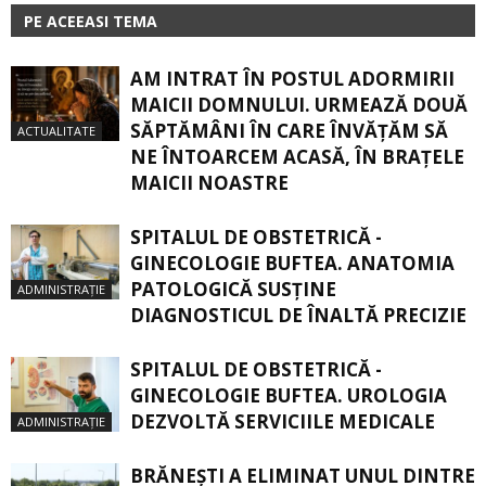
PE ACEEASI TEMA
AM INTRAT ÎN POSTUL ADORMIRII
MAICII DOMNULUI. URMEAZĂ DOUĂ
SĂPTĂMÂNI ÎN CARE ÎNVĂŢĂM SĂ
ACTUALITATE
NE ÎNTOARCEM ACASĂ, ÎN BRAŢELE
MAICII NOASTRE
SPITALUL DE OBSTETRICĂ -
GINECOLOGIE BUFTEA. ANATOMIA
PATOLOGICĂ SUSŢINE
ADMINISTRAȚIE
DIAGNOSTICUL DE ÎNALTĂ PRECIZIE
SPITALUL DE OBSTETRICĂ -
GINECOLOGIE BUFTEA. UROLOGIA
DEZVOLTĂ SERVICIILE MEDICALE
ADMINISTRAȚIE
BRĂNEȘTI A ELIMINAT UNUL DINTRE