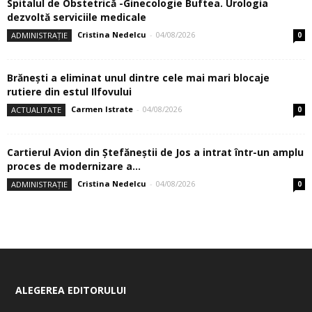
Spitalul de Obstetrică -Ginecologie Buftea. Urologia
dezvoltă serviciile medicale
Cristina Nedelcu
-
04/08/2026
ADMINISTRAȚIE
0
Brănești a eliminat unul dintre cele mai mari blocaje
rutiere din estul Ilfovului
Carmen Istrate
-
04/08/2026
ACTUALITATE
0
Cartierul Avion din Ştefăneştii de Jos a intrat într-un amplu
proces de modernizare a...
Cristina Nedelcu
-
04/08/2026
ADMINISTRAȚIE
0
ALEGEREA EDITORULUI