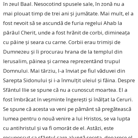
în zeul Baal. Nesocotind spusele sale, în zonă nu a
mai plouat timp de trei ani și jumătate. Mai mult, el a
fost nevoit să se ascundă de furia regelui Ahab la
pârâul Cherit, unde a fost hrănit de corbi, dimineața
cu pâine și seara cu carne. Corbii erau trimiși de
Dumnezeu și îi procurau hrana de la templul din
Ierusalim, pâinea și carnea reprezentând trupul
Domnului. Mai târziu, l-a înviat pe fiul văduvei din
Sarepta Sidonului și i-a înmulțit uleiul și făina. Despre
Sfântul Ilie se spune că nu a cunoscut moartea. El a
fost îmbrăcat în veșminte îngerești și înălțat la Ceruri.
Se spune că acesta va veni pe pământ să pregătească
lumea pentru o nouă venire a lui Hristos, se va lupta
cu antihristul și va fi omorât de el. Astăzi, este
recunoscut ca sfântul care alungă seceta, deoarece el