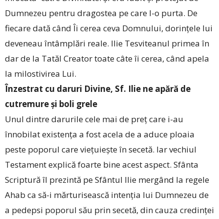
Dumnezeu pentru dragostea pe care I-o purta. De
fiecare dată când Îi cerea ceva Domnului, dorințele lui
deveneau întâmplări reale. Ilie Tesviteanul primea în
dar de la Tatăl Creator toate câte îi cerea, când apela
la milostivirea Lui.
Înzestrat cu daruri Divine, Sf. Ilie ne apără de
cutremure și boli grele
Unul dintre darurile cele mai de preț care i-au
înnobilat existența a fost acela de a aduce ploaia
peste poporul care viețuiește în secetă. Iar vechiul
Testament explică foarte bine acest aspect. Sfânta
Scriptură îl prezintă pe Sfântul Ilie mergând la regele
Ahab ca să-i mărturisească intenția lui Dumnezeu de
a pedepsi poporul său prin secetă, din cauza credinței