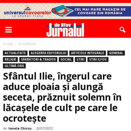
Acasă
Actualitate
ACTUALITATE
ALEGEREA EDITORULUI
ARTICOLE INTEGRALE
GENERAL
RELIGIE
SĂRBĂTORI & TRADIȚII
SOCIAL
ȘTIRI
STIRI ILFOV
ULTIMĂ ORĂ
Sfântul Ilie, îngerul care
aduce ploaia şi alungă
seceta, prăznuit solemn în
lăcaşele de cult pe care le
ocroteşte
de
Ionela Chircu
-
20/07/2023