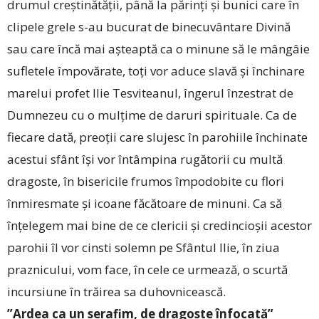
drumul creștinătății, până la părinți și bunici care în
clipele grele s-au bucurat de binecuvântare Divină
sau care încă mai așteaptă ca o minune să le mângâie
sufletele împovărate, toți vor aduce slavă și închinare
marelui profet Ilie Tesviteanul, îngerul înzestrat de
Dumnezeu cu o mulțime de daruri spirituale. Ca de
fiecare dată, preoții care slujesc în parohiile închinate
acestui sfânt își vor întâmpina rugătorii cu multă
dragoste, în bisericile frumos împodobite cu flori
înmiresmate și icoane făcătoare de minuni. Ca să
înțelegem mai bine de ce clericii și credincioșii acestor
parohii îl vor cinsti solemn pe Sfântul Ilie, în ziua
praznicului, vom face, în cele ce urmează, o scurtă
incursiune în trăirea sa duhovnicească.
”Ardea ca un serafim, de dragoste înfocată”