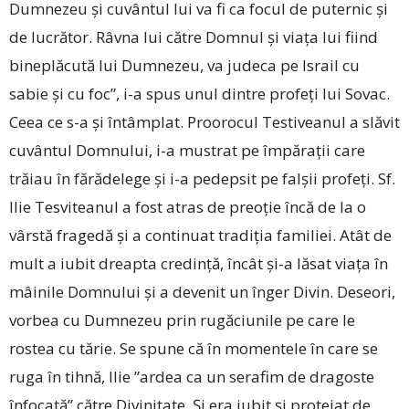
Dumnezeu și cuvântul lui va fi ca focul de puternic și
de lucrător. Râvna lui către Domnul și viața lui fiind
bineplăcută lui Dumnezeu, va judeca pe Israil cu
sabie și cu foc”, i-a spus unul dintre profeți lui Sovac.
Ceea ce s-a și întâmplat. Proorocul Testiveanul a slăvit
cuvântul Domnului, i-a mustrat pe împărații care
trăiau în fărădelege și i-a pedepsit pe falșii profeți. Sf.
Ilie Tesviteanul a fost atras de preoție încă de la o
vârstă fragedă și a continuat tradiția familiei. Atât de
mult a iubit dreapta credință, încât și-a lăsat viața în
mâinile Domnului și a devenit un înger Divin. Deseori,
vorbea cu Dumnezeu prin rugăciunile pe care le
rostea cu tărie. Se spune că în momentele în care se
ruga în tihnă, Ilie ”ardea ca un serafim de dragoste
înfocată” către Divinitate. Și era iubit și protejat de