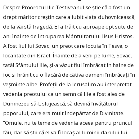
Despre Proorocul Ilie Testiveanul se știe că a fost un
drept măritor creștin care a iubit viața duhovnicească,
de la vârstă fragedă. El a trăit cu aproape opt sute de
ani înainte de întruparea Mântuitorului Iisus Hristos.
A fost fiul lui Sovac, un preot care locuia în Tesve, o
localitate din Israel. Înainte de a veni pe lume, Sovac,
tatăl Sfântului Ilie, și-a văzut fiul îmbrăcat în haine de
foc și hrănit cu o flacără de câțiva oameni îmbrăcați în
veșminte albe. Profeții de la Ierusalim au interpretat
vedenia preotului ca un semn că Ilie a fost ales de
Dumnezeu să-L slujească, să devină învățătorul
poporului, care era mult îndepărtat de Divinitate.
”Omule, nu te teme de vedenia aceea pentru pruncul
tău, dar să știi că el va fi locaș al luminii darului lui