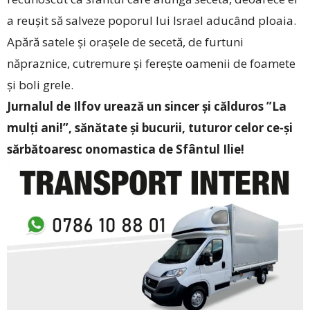
a reușit să salveze poporul lui Israel aducând ploaia.
Apără satele și orașele de secetă, de furtuni
năpraznice, cutremure și ferește oamenii de foamete
și ­boli grele.
Jurnalul de Ilfov urează un sincer și călduros ”La
mulți ani!”, sănătate și bucurii, tuturor celor ce-și
sărbătoaresc onomastica de Sfântul Ilie!