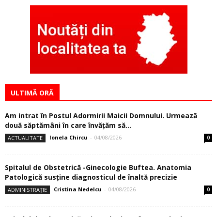
ULTIMĂ ORĂ
Am intrat în Postul Adormirii Maicii Domnului. Urmează
două săptămâni în care învăţăm să...
Ionela Chircu
-
04/08/2026
ACTUALITATE
0
Spitalul de Obstetrică -Ginecologie Buftea. Anatomia
Patologică susţine diagnosticul de înaltă precizie
Cristina Nedelcu
-
04/08/2026
ADMINISTRAȚIE
0