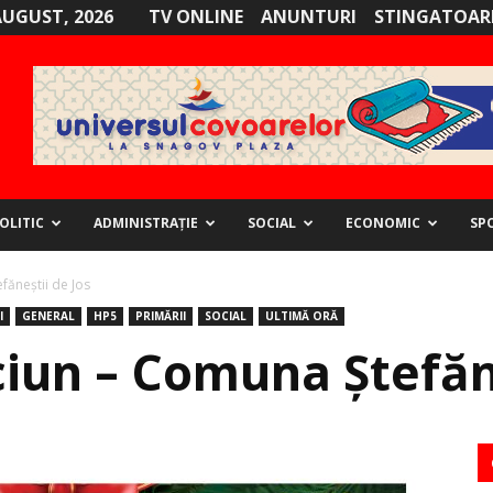
AUGUST, 2026
TV ONLINE
ANUNTURI
STINGATOARE
OLITIC
ADMINISTRAȚIE
SOCIAL
ECONOMIC
SP
făneștii de Jos
I
GENERAL
HP5
PRIMĂRII
SOCIAL
ULTIMĂ ORĂ
ciun – Comuna Ștefăne