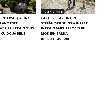
TE
ADMINISTRAȚIE
, INTERSECŢIA DN7 –
CARTIERUL AVION DIN
ILANO ESTE
ŞTEFĂNEŞTII DE JOS A INTRAT
ATĂ PRINTR-UN SENS
ÎNTR-UN AMPLU PROCES DE
 CU DOUĂ BENZI
MODERNIZARE A
INFRASTRUCTURII