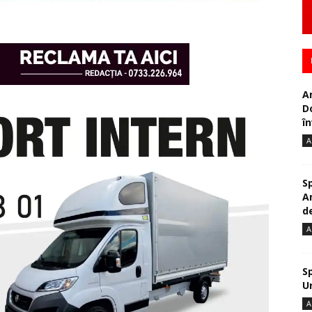
A
D
în
A
S
A
de
A
S
U
A