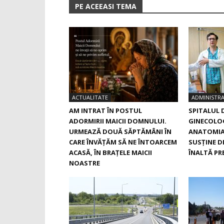
PE ACEEASI TEMA
ACTUALITATE
ADMINISTRA
AM INTRAT ÎN POSTUL
SPITALUL 
ADORMIRII MAICII DOMNULUI.
GINECOLOG
URMEAZĂ DOUĂ SĂPTĂMÂNI ÎN
ANATOMIA
CARE ÎNVĂŢĂM SĂ NE ÎNTOARCEM
SUSŢINE D
ACASĂ, ÎN BRAŢELE MAICII
ÎNALTĂ PRE
NOASTRE