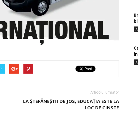
B
bl
A
Ca
î
A
er
Articolul următor
LA ŞTEFĂNEŞTII DE JOS, EDUCAŢIA ESTE LA
LOC DE CINSTE