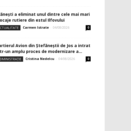
rănești a eliminat unul dintre cele mai mari
ocaje rutiere din estul Ilfovului
Carmen Istrate
-
04/08/2026
CTUALITATE
0
rtierul Avion din Ştefăneştii de Jos a intrat
ntr-un amplu proces de modernizare a...
Cristina Nedelcu
-
04/08/2026
DMINISTRAȚIE
0