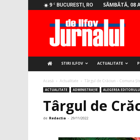
9
SÂMBĂTĂ, 08 
C
BUCURESTI, RO
Jurnalul
de
Ilfov
STIRI ILFOV
ACTUALITATE
P
Acasă
Actualitate
Târgul de Crăciun – Comuna Ște
ACTUALITATE
ADMINISTRAȚIE
ALEGEREA EDITORULU
Târgul de Cră
de
Redactia
-
29/11/2022