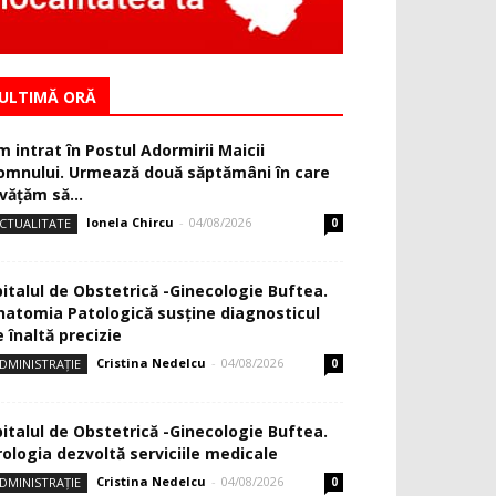
ULTIMĂ ORĂ
m intrat în Postul Adormirii Maicii
omnului. Urmează două săptămâni în care
văţăm să...
Ionela Chircu
-
04/08/2026
CTUALITATE
0
pitalul de Obstetrică -Ginecologie Buftea.
natomia Patologică susţine diagnosticul
 înaltă precizie
Cristina Nedelcu
-
04/08/2026
DMINISTRAȚIE
0
pitalul de Obstetrică -Ginecologie Buftea.
rologia dezvoltă serviciile medicale
Cristina Nedelcu
-
04/08/2026
DMINISTRAȚIE
0