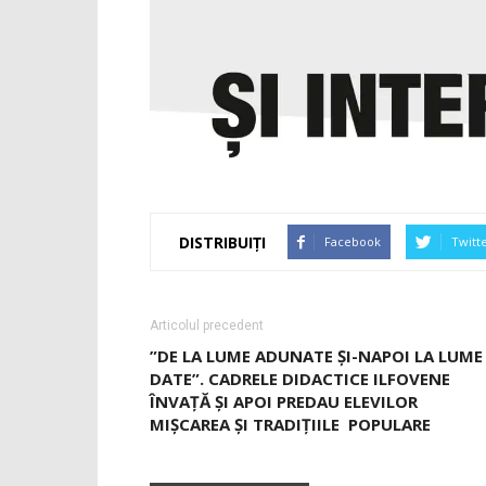
DISTRIBUIȚI
Facebook
Twitt
Articolul precedent
”DE LA LUME ADUNATE ȘI-NAPOI LA LUME
DATE”. CADRELE DIDACTICE ILFOVENE
ÎNVAŢĂ ŞI APOI PREDAU ELEVILOR
MIŞCAREA ŞI TRADIŢIILE POPULARE