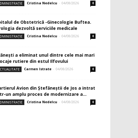
Cristina Nedelcu
-
04/08/2026
DMINISTRAȚIE
0
pitalul de Obstetrică -Ginecologie Buftea.
rologia dezvoltă serviciile medicale
Cristina Nedelcu
-
04/08/2026
DMINISTRAȚIE
0
rănești a eliminat unul dintre cele mai mari
ocaje rutiere din estul Ilfovului
Carmen Istrate
-
04/08/2026
CTUALITATE
0
rtierul Avion din Ştefăneştii de Jos a intrat
ntr-un amplu proces de modernizare a...
Cristina Nedelcu
-
04/08/2026
DMINISTRAȚIE
0