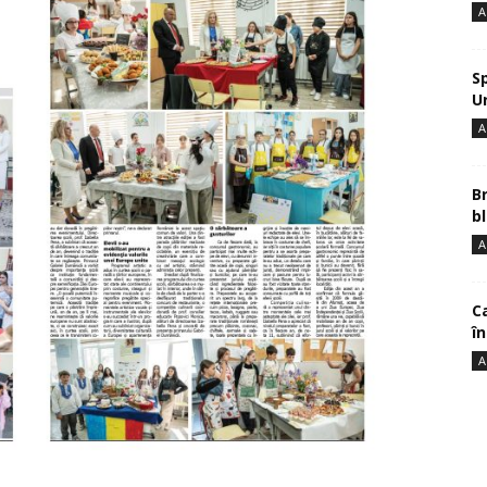
A
S
U
A
B
bl
A
Ca
î
A