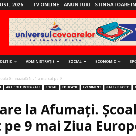
GUST, 2026
TV ONLINE
ANUNTURI
STINGATOARE I
OLITIC
ADMINISTRAȚIE
SOCIAL
ECONOMIC
SP
coala Gimnazială Nr. 1 a marcat pe 9...
I
ARTICOLE INTEGRALE
SOCIAL
EDUCAȚIE
EVENIMENT
GALERIE FOTO
oare la Afumați. Şcoa
 pe 9 mai Ziua Europ