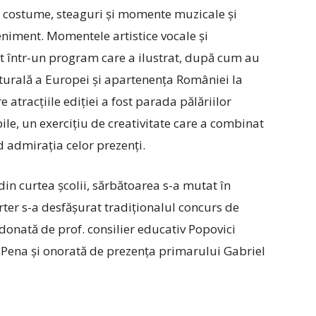
in costume, steaguri și momente muzicale și
eniment. Momentele artistice vocale și
t ­într-un program care a ilustrat, după cum au
l­turală a Europei și apartenența României la
 atracțiile ediției a fost parada pălăriilor
bile, un exercițiu de creativitate care a combinat
nd admirația celor prezenți.
in curtea școlii, sărbătoarea s-a mutat în
arter s-a desfășurat tradiționalul concurs de
donată de prof. consilier educativ Popovici
a Pena și onorată de prezența primarului Gabriel