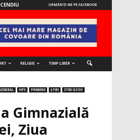
NCENDIU
URMĂRIȚI-NE PE FACEBOOK
ORT
RELIGIE
TIMP LIBER
GENERAL
HP5
PRIMĂRII
ȘTIRI
STIRI ILFOV
la Gimnazială
ei, Ziua