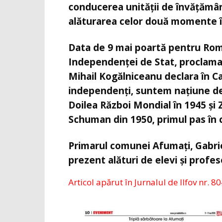
conducerea unității de învățămân
alăturarea celor două momente î
Data de 9 mai poartă pentru Româ
Independenței de Stat, proclama
Mihail Kogălniceanu declara în 
independenți, suntem națiune de s
Doilea Război Mondial în 1945 și 
Schuman din 1950, primul pas în 
Primarul comunei Afumați, Gabrie
prezent alături de elevi și profe
Articol apărut în Jurnalul de Ilfov nr. 80