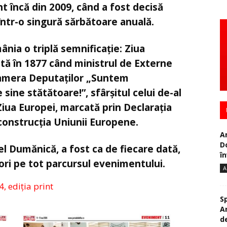
t încă din 2009, când a fost decisă
ntr-o singură sărbătoare anuală.
nia o triplă semnificație: Ziua
tă în 1877 când ministrul de Externe
Camera Deputaților „Suntem
ine stătătoare!”, sfârșitul celui de-al
Ziua Europei, marcată prin Declarația
construcția Uniunii Europene.
A
D
l Dumănică, a fost ca de fiecare dată,
în
sori pe tot parcursul evenimentului.
A
4, ediția print
S
A
de