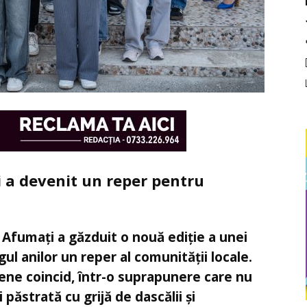
i a devenit un reper pentru
n Afumați a găzduit o nouă ediție a unei
ul anilor un reper al comunității locale.
țene coincid, într-o suprapunere care nu
păstrată cu grijă de dascălii și