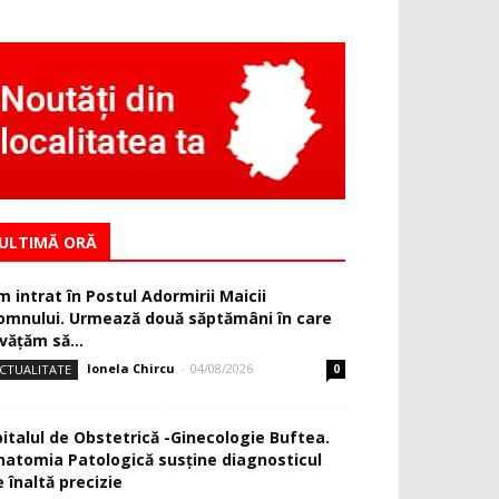
ULTIMĂ ORĂ
m intrat în Postul Adormirii Maicii
omnului. Urmează două săptămâni în care
văţăm să...
Ionela Chircu
-
04/08/2026
CTUALITATE
0
pitalul de Obstetrică -Ginecologie Buftea.
natomia Patologică susţine diagnosticul
 înaltă precizie