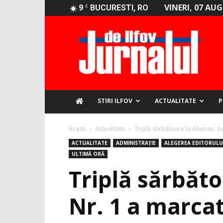
9
VINERI, 07 AU
C
BUCURESTI, RO
Jurnalul
de
Ilfov
STIRI ILFOV
ACTUALITATE
P
Acasă
Actualitate
Triplă sărbătoare la Afumați. Ş
ACTUALITATE
ADMINISTRAȚIE
ALEGEREA EDITORULU
ULTIMĂ ORĂ
Triplă sărbăt
Nr. 1 a marcat