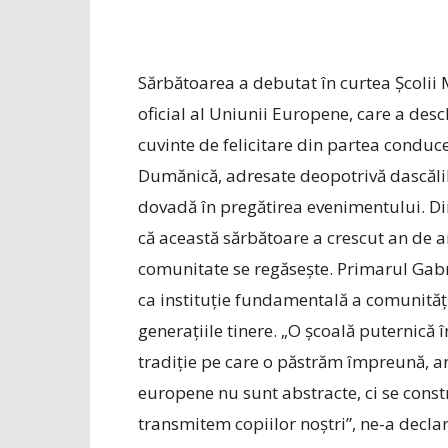
Sărbătoarea a debutat în curtea Școlii 
oficial al Uniunii Europene, ­care a desc
cuvinte de felicitare din partea conduce
­Dumănică, adresate deopotrivă dascălil
dovadă în pregătirea evenimentului. Dire
că această sărbătoare a crescut an de an
comunitate se regăsește. Primarul Gabr
ca instituție fundamentală a comunități
generațiile tinere. „O școală puternic
tradiție pe care o păstrăm împreună, an
europene nu sunt abstracte, ci se constru
transmitem copiilor noștri”, ne-a decla