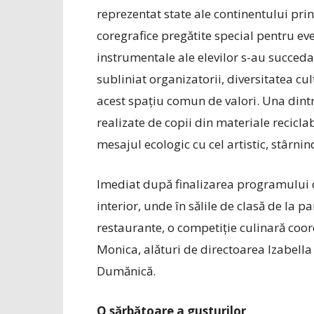
reprezentat state ale continentului pr
coregrafice pregătite special pentru ev
instrumentale ale elevilor s-au succeda
subliniat organizatorii, diversitatea cu
acest spațiu comun de valori. Una dintre
realizate de copii din materiale recicla
mesajul ecologic cu cel artistic, stârni
Imediat după finalizarea programului d
interior, unde în sălile de clasă de la p
restaurante, o competiție culinară coor
Monica, alături de directoarea Izabell
Dumănică.
O sărbătoare a gusturilor