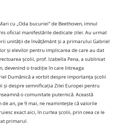
­Mari cu „Oda bucuriei” de ­Beethoven, imnul
his oficial manifestările dedicate zilei. Au urmat
rii unității de învățământ și a primarului Gabriel
or și elevilor pentru implicarea de care au dat
ctoarea școlii, prof. ­Izabella Pena, a subliniat
, devenind o tradiție în care întreaga
iel Dumănică a vorbit despre importanța școlii
i și despre semnificația Zilei Europei pentru
ă înseamnă o comunitate puternică. Această
 de an, pe 9 mai, ne reamintește că valorile
iesc exact aici, în curtea școlii, prin ceea ce le
rat primarul.