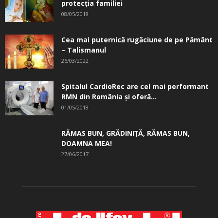
protecția familiei
08/05/2018
Cea mai puternică rugăciune de pe Pământ
– Talismanul
26/03/2022
Spitalul CardioRec are cel mai performant
RMN din România și oferă...
01/05/2018
RĂMAS BUN, GRĂDINIŢĂ, ­RĂMAS BUN,
DOAMNA MEA!
27/06/2017