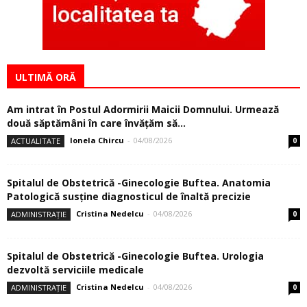
ULTIMĂ ORĂ
Am intrat în Postul Adormirii Maicii Domnului. Urmează
două săptămâni în care învăţăm să...
Ionela Chircu
-
04/08/2026
ACTUALITATE
0
Spitalul de Obstetrică -Ginecologie Buftea. Anatomia
Patologică susţine diagnosticul de înaltă precizie
Cristina Nedelcu
-
04/08/2026
ADMINISTRAȚIE
0
Spitalul de Obstetrică -Ginecologie Buftea. Urologia
dezvoltă serviciile medicale
Cristina Nedelcu
-
04/08/2026
ADMINISTRAȚIE
0