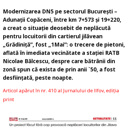
Modernizarea DN5 pe sectorul București –
Adunații Copăceni, între km 7+573 și 19+220,
a creat o situație deosebit de neplăcută
pentru locuitorii din cartierul jilăvean
„Grădiniță”, fost „1Mai”: o trecere de pietoni,
aflată în imediata vecinătate a stației RATB
Nicolae Bălcescu, despre care bătrânii din
zonă spun că exista de prin anii `50, a fost
desființată, peste noapte.
Articol apărut în nr. 410 al Jurnalului de Ilfov, ediția
print