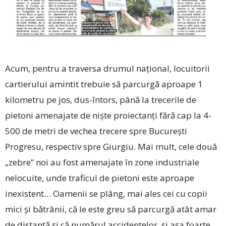
Acum, pentru a traversa drumul național, locuitorii
cartierului amintit trebuie să parcurgă aproape 1
kilometru pe jos, dus-întors, până la trecerile de
pietoni amenajate de niște proiectanți fără cap la 4-
500 de metri de vechea trecere spre București
Progresu, respectiv spre Giurgiu. Mai mult, cele două
„zebre” noi au fost amenajate în zone industriale
nelocuite, unde traficul de pietoni este aproape
inexistent… Oamenii se plâng, mai ales cei cu copii
mici și bătrânii, că le este greu să parcurgă atât amar
de distanță și că numărul accidentelor, și așa foarte