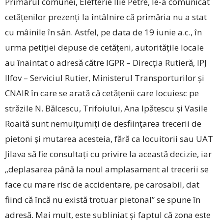
Primarul comunei, Elefterie Ilie Petre, ­le-a comunicat
cetățenilor prezenți la întâlnire că primăria nu a stat
cu mâinile în sân. Astfel, pe data de 19 iunie a.c., în
urma petiției depuse de cetățeni, autoritățile locale
au înaintat o adresă către IGPR – Direcția Rutieră, IPJ
Ilfov – Serviciul Rutier, Ministerul Transporturilor și
CNAIR în care se arată că cetățenii care locuiesc pe
străzile N. Bălcescu, Trifoiului, Ana Ipătescu și Vasile
Roaită sunt nemulțumiți de desființarea trecerii de
pietoni și mutarea acesteia, fără ca locuitorii sau UAT
Jilava să fie consultați cu privire la această decizie, iar
„deplasarea până la noul amplasament al trecerii se
face cu mare risc de accidentare, pe carosabil, dat
fiind că încă nu există trotuar pietonal” se spune în
adresă. Mai mult, este subliniat și faptul că zona este