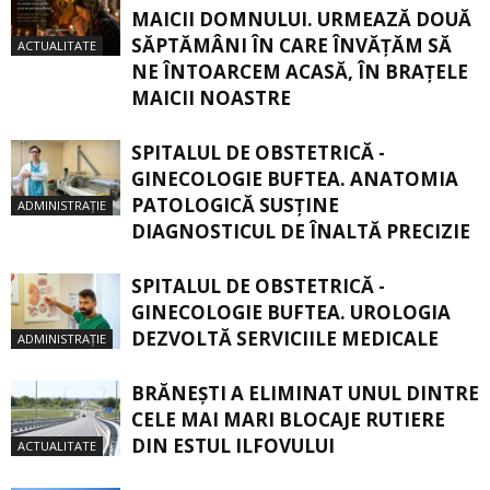
MAICII DOMNULUI. URMEAZĂ DOUĂ
SĂPTĂMÂNI ÎN CARE ÎNVĂŢĂM SĂ
ACTUALITATE
NE ÎNTOARCEM ACASĂ, ÎN BRAŢELE
MAICII NOASTRE
SPITALUL DE OBSTETRICĂ -
GINECOLOGIE BUFTEA. ANATOMIA
PATOLOGICĂ SUSŢINE
ADMINISTRAȚIE
DIAGNOSTICUL DE ÎNALTĂ PRECIZIE
SPITALUL DE OBSTETRICĂ -
GINECOLOGIE BUFTEA. UROLOGIA
DEZVOLTĂ SERVICIILE MEDICALE
ADMINISTRAȚIE
BRĂNEȘTI A ELIMINAT UNUL DINTRE
CELE MAI MARI BLOCAJE RUTIERE
DIN ESTUL ILFOVULUI
ACTUALITATE