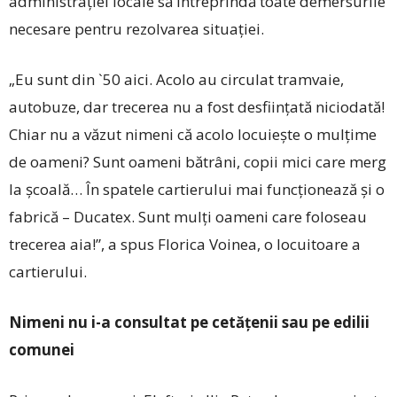
administrației locale să întreprindă toate demersurile
necesare pentru rezolvarea situației.
„Eu sunt din `50 aici. Acolo au circulat tramvaie,
autobuze, dar trecerea nu a fost desființată niciodată!
Chiar nu a văzut nimeni că acolo locuiește o mulțime
de oameni? Sunt oameni bătrâni, copii ­mici care merg
la școală… În spatele cartierului mai funcționează și o
fabrică – Ducatex. Sunt mulți oameni care foloseau
trecerea aia!”, a spus Florica Voinea, o locuitoare a
cartierului.
Nimeni nu i-a consultat pe cetățenii sau pe edilii
comunei