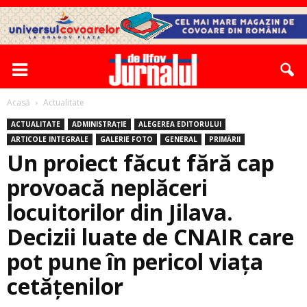
Acasă
Actualitate
ACTUALITATE
ADMINISTRAȚIE
ALEGEREA EDITORULUI
ARTICOLE INTEGRALE
GALERIE FOTO
GENERAL
PRIMĂRII
Un proiect făcut fără cap
provoacă neplăceri
locuitorilor din Jilava.
Decizii luate de CNAIR care
pot pune în pericol viaţa
cetăţenilor