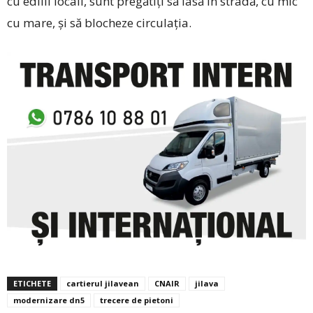
cu edilii locali, sunt pregătiți să iasă în stradă, cu mic
cu mare, și să blocheze circulația.
ETICHETE
cartierul jilavean
CNAIR
jilava
modernizare dn5
trecere de pietoni