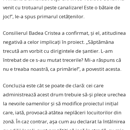
venit cu trotuarul peste canalizare! Este o bătaie de
joc!”, le-a spus primarul cetățenilor.
Consilierul Badea Cris­tea a confirmat, și el, atitudinea
negativă a celor implicați în proiect. „Săptămâna
trecută am vorbit cu dirigintele de șantier. L-am
întrebat de ce s-au mutat trecerile? Mi-a răspuns că
nu e treaba noastră, ca primărie!”, a povestit acesta.
Concluzia este cât se poate de clară: cei care
administrează acest drum trebuie să-și plece urechea
la nevoile oamenilor și să modifice proiectul inițial
care, iată, provoacă atâtea neplăceri locuitorilor din
zonă. În caz contrar, așa cum au declarat la întâlnirea