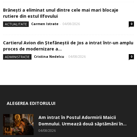
Brănești a eliminat unul dintre cele mai mari blocaje
rutiere din estul Ilfovului
Carmen Istrate
-
04/08/2026
ACTUALITATE
0
Cartierul Avion din Ştefăneştii de Jos a intrat într-un amplu
proces de modernizare a...
Cristina Nedelcu
-
04/08/2026
ADMINISTRAȚIE
0
ALEGEREA EDITORULUI
Am intrat în Postul Adormirii Maicii
Domnului. Urmează două săptămâni în...
04/08/2026