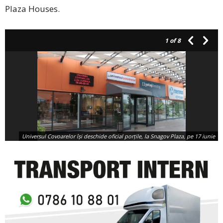
Plaza Houses.
1
of 8
Universul Covoarelor îşi deschide oficial porţile, la Snagov Plaza, pe 17 iunie