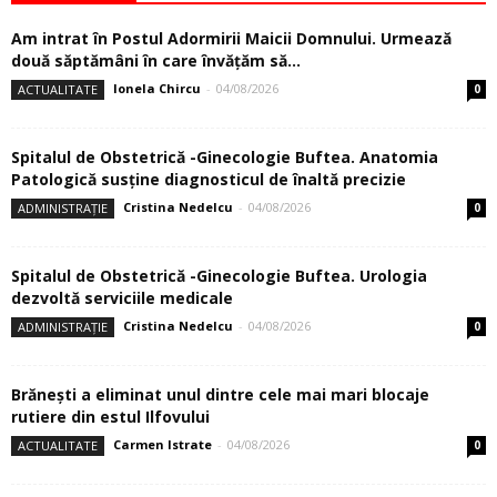
Am intrat în Postul Adormirii Maicii Domnului. Urmează
două săptămâni în care învăţăm să...
Ionela Chircu
-
04/08/2026
ACTUALITATE
0
Spitalul de Obstetrică -Ginecologie Buftea. Anatomia
Patologică susţine diagnosticul de înaltă precizie
Cristina Nedelcu
-
04/08/2026
ADMINISTRAȚIE
0
Spitalul de Obstetrică -Ginecologie Buftea. Urologia
dezvoltă serviciile medicale
Cristina Nedelcu
-
04/08/2026
ADMINISTRAȚIE
0
Brănești a eliminat unul dintre cele mai mari blocaje
rutiere din estul Ilfovului
Carmen Istrate
-
04/08/2026
ACTUALITATE
0