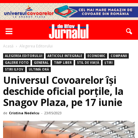
Acasă
Alegerea Editorului
ALEGEREA EDITORULUI
ARTICOLE INTEGRALE
ECONOMIC
COMPANII
GALERIE FOTO
GENERAL
TIMP LIBER
STIL DE VIAȚĂ
ȘTIRI
STIRI ILFOV
ULTIMĂ ORĂ
Universul Covoarelor îşi
deschide oficial porţile, la
Snagov Plaza, pe 17 iunie
de
Cristina Nedelcu
-
23/05/2023