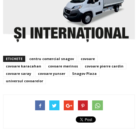
ETICHETE
centru comercial snagov
covoare
covoare karacahan
covoare merinos
covoare pierre cardin
covoare saray
covoare yunser
Snagov Plaza
universul covoarelor