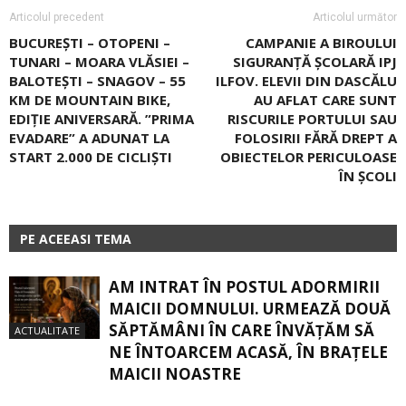
Articolul precedent
Articolul următor
BUCUREȘTI – OTOPENI –
CAMPANIE A BIROULUI
TUNARI – MOARA VLĂSIEI –
SIGURANȚĂ ȘCOLARĂ IPJ
BALOTEȘTI – SNAGOV – 55
ILFOV. ELEVII DIN DASCĂLU
KM DE MOUNTAIN BIKE,
AU AFLAT CARE SUNT
EDIȚIE ANIVERSARĂ. ”PRIMA
RISCURILE PORTULUI SAU
EVADARE” A ADUNAT LA
FOLOSIRII FĂRĂ DREPT A
START 2.000 DE CICLIŞTI
OBIECTELOR PERICULOASE
ÎN ȘCOLI
PE ACEEASI TEMA
AM INTRAT ÎN POSTUL ADORMIRII
MAICII DOMNULUI. URMEAZĂ DOUĂ
SĂPTĂMÂNI ÎN CARE ÎNVĂŢĂM SĂ
ACTUALITATE
NE ÎNTOARCEM ACASĂ, ÎN BRAŢELE
MAICII NOASTRE