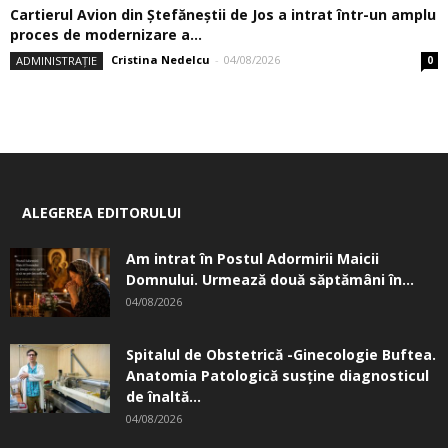
Cartierul Avion din Ştefăneştii de Jos a intrat într-un amplu
proces de modernizare a...
Cristina Nedelcu
-
04/08/2026
ADMINISTRAȚIE
0
ALEGEREA EDITORULUI
Am intrat în Postul Adormirii Maicii
Domnului. Urmează două săptămâni în...
04/08/2026
Spitalul de Obstetrică -Ginecologie Buftea.
Anatomia Patologică susţine diagnosticul
de înaltă...
04/08/2026