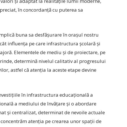
valori și adaptat la realitățile lumii moderne,
apreciat, în concordanță cu puterea sa
 implică buna sa desfășurare în orașul nostru
cât influența pe care infrastructura școlară și
majoră. Elementele de mediu și de proiectare, pe
rinde, determină nivelul calitativ al progresului
vilor, astfel că atenția la aceste etape devine
vestițiile în infrastructura educațională a
ională a mediului de învățare și o abordare
t și centralizat, determinat de nevoile actuale
 ne concentrăm atenția pe crearea unor spații de