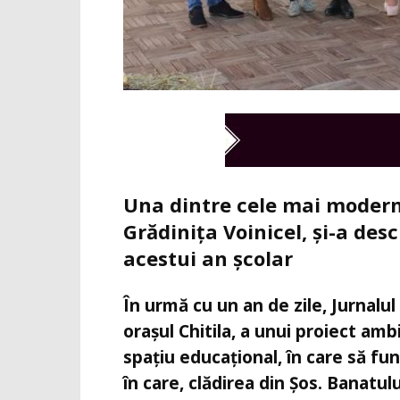
Una dintre cele mai moderne
Grădinița Voinicel, și-a des
acestui an școlar
În urmă cu un an de zile, Jurnalu
orașul Chitila, a unui proiect amb
spațiu educațional, în care să fun
în care, clădirea din Șos. Banatulu