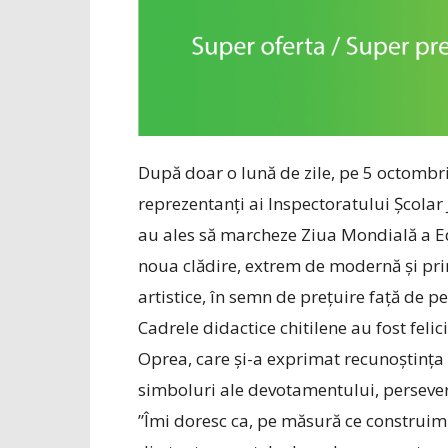
După doar o lună de zile, pe 5 octombrie
reprezentanți ai Inspectoratului Școlar J
au ales să marcheze Ziua Mondială a Ed
noua clădire, extrem de modernă și pri
artistice, în semn de prețuire față de p
Cadrele didactice chitilene au fost felic
Oprea, care și-a exprimat recunoștința 
simboluri ale devotamentului, persevere
”Îmi doresc ca, pe măsură ce construi