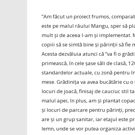
”Am făcut un proiect frumos, comparabil
este pe malul râului Mangu, sper să pla
mult și de aceea l-am și implementat. M
copiii să se simtă bine și părinții să f
Acesta dezvăluia atunci că ”va fi o grăd
primească, în cele șase săli de clasă, 12
standardelor actuale, cu zonă pentru înv
mese. Grădinița va avea bucătărie cu o
locuri de joacă, finisaj de cauciuc stil
malul apei, în plus, am și plantat copac
și locuri de parcare pentru părinți, pre
are și un grup sanitar, iar etajul este 
lemn, unde se vor putea organiza activit