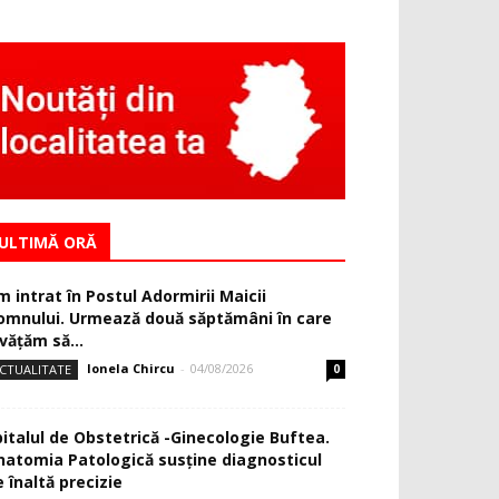
ULTIMĂ ORĂ
m intrat în Postul Adormirii Maicii
omnului. Urmează două săptămâni în care
văţăm să...
Ionela Chircu
-
04/08/2026
CTUALITATE
0
pitalul de Obstetrică -Ginecologie Buftea.
natomia Patologică susţine diagnosticul
 înaltă precizie