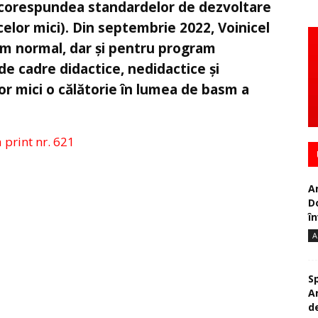
 corespundea standardelor de dezvoltare
celor mici). Din septembrie 2022, Voinicel
am normal, dar și pentru program
 de cadre didactice, nedidactice și
lor mici o călătorie în lumea de basm a
a print nr. 621
A
D
în
A
S
A
de