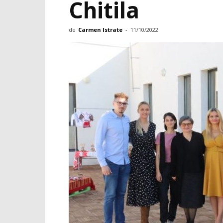
Chitila
de
Carmen Istrate
-
11/10/2022