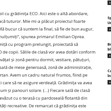
A
 cu grădinița ECO. Aici este o altă abordare,
S
că tuturor. Mie mi-a plăcut proiectul foarte
U
ă bucur că suntem la final, să fie de bun augur,
A
ie mulțumiți”, spunea primarul Emilian Oprea.
iniță cu program prelungit, proiectată să
B
bl
0 de copii. Sălile de clasă vor avea dotări conform
A
ățat și zonă pentru dormit, vestiare, pătuțuri,
 sală de mese generoasă, zonă de administrație,
Ca
 tartan. Avem un cadru natural frumos, fiind pe
î
i care să ne asigure verdeață. Grădinița va avea
A
cum și panouri solare. (…) Fiecare sală de clasă
prevăzut cu o terasă cu pardoseală flotantă din
ăți recreative. De remarcat că grădinița este