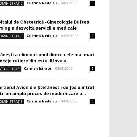
Cristina Nedelcu
-
04/08/2026
DMINISTRAȚIE
0
pitalul de Obstetrică -Ginecologie Buftea.
rologia dezvoltă serviciile medicale
Cristina Nedelcu
-
04/08/2026
DMINISTRAȚIE
0
rănești a eliminat unul dintre cele mai mari
ocaje rutiere din estul Ilfovului
Carmen Istrate
-
04/08/2026
CTUALITATE
0
rtierul Avion din Ştefăneştii de Jos a intrat
ntr-un amplu proces de modernizare a...
Cristina Nedelcu
-
04/08/2026
DMINISTRAȚIE
0