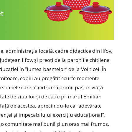
, administrația locală, cadre didactice din Ilfov,
udețean Ilfov, și preoți de la parohiile chitilene
ucației în ”lumea basmelor” de la Voinicel. În
mitoare, copiii au pregătit scurte momente
ersoanele care le îndrumă primii pași în viață.
itate de ziua lor și de către primarul Emilian
față de acestea, apreciindu-le ca ”adevărate
nței și impecabilului exercițiu educațional”.
m o comunitate mai bună și un oraș mai frumos,