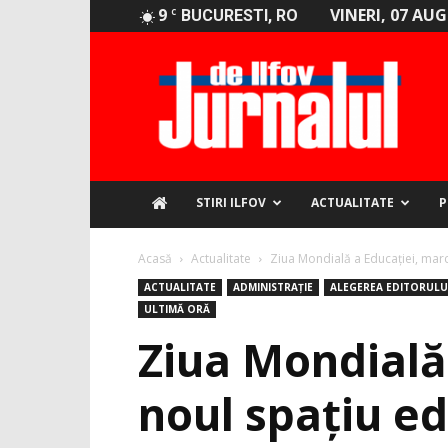
9
VINERI, 07 AU
C
BUCURESTI, RO
Jurnalul
de
Ilfov
STIRI ILFOV
ACTUALITATE
P
Acasă
Actualitate
Ziua Mondială a Educației, marca
ACTUALITATE
ADMINISTRAȚIE
ALEGEREA EDITORULU
ULTIMĂ ORĂ
Ziua Mondială 
noul spațiu ed