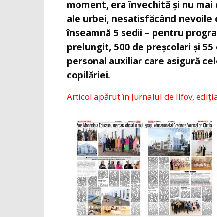
moment, era învechită și nu mai
ale urbei, nesatisfăcând nevoile 
înseamnă 5 sedii – pentru progr
prelungit, 500 de preșcolari și 55
personal auxiliar care asigură ce
copilăriei.
Articol apărut în Jurnalul de Ilfov, ediți