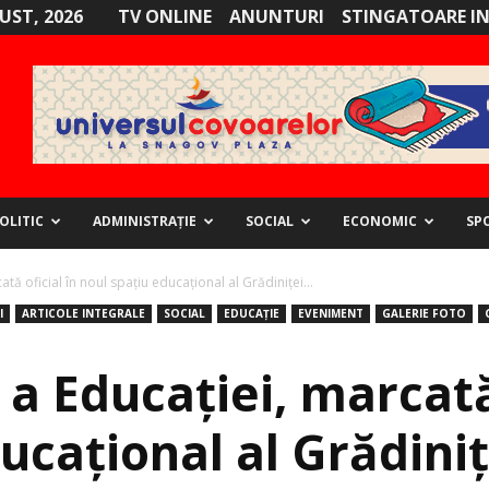
GUST, 2026
TV ONLINE
ANUNTURI
STINGATOARE I
OLITIC
ADMINISTRAȚIE
SOCIAL
ECONOMIC
SP
tă oficial în noul spațiu educațional al Grădiniței...
I
ARTICOLE INTEGRALE
SOCIAL
EDUCAȚIE
EVENIMENT
GALERIE FOTO
a Educației, marcată 
ucațional al Grădiniț