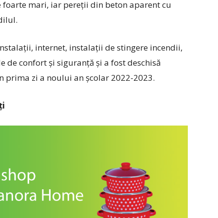
 foarte mari, iar pereții din beton aparent cu
ilul.
talații, internet, instalații de stingere incendii,
 de confort și siguranță și a fost deschisă
în prima zi a noului an școlar 2022-2023.
ți