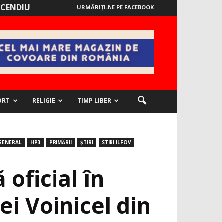
NCENDIU
URMĂRIȚI-NE PE FACEBOOK
ORT
RELIGIE
TIMP LIBER
GENERAL
HP3
PRIMĂRII
ȘTIRI
STIRI ILFOV
oficial în
ei Voinicel din