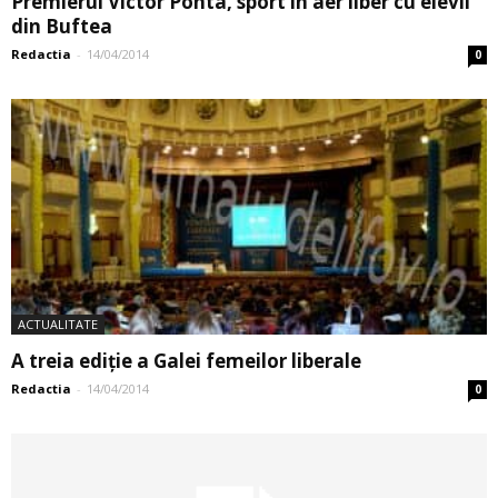
Premierul Victor Ponta, sport în aer liber cu elevii
din Buftea
Redactia
-
14/04/2014
0
ACTUALITATE
A treia ediţie a Galei femeilor liberale
Redactia
-
14/04/2014
0