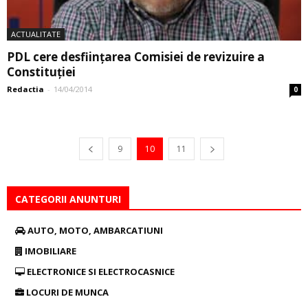
ACTUALITATE
PDL cere desființarea Comisiei de revizuire a
Constituției
Redactia
-
14/04/2014
0
9
10
11
CATEGORII ANUNTURI
AUTO, MOTO, AMBARCATIUNI
IMOBILIARE
ELECTRONICE SI ELECTROCASNICE
LOCURI DE MUNCA