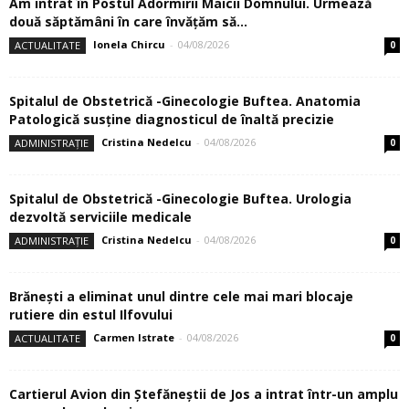
Am intrat în Postul Adormirii Maicii Domnului. Urmează
două săptămâni în care învăţăm să...
Ionela Chircu
-
04/08/2026
ACTUALITATE
0
Spitalul de Obstetrică -Ginecologie Buftea. Anatomia
Patologică susţine diagnosticul de înaltă precizie
Cristina Nedelcu
-
04/08/2026
ADMINISTRAȚIE
0
Spitalul de Obstetrică -Ginecologie Buftea. Urologia
dezvoltă serviciile medicale
Cristina Nedelcu
-
04/08/2026
ADMINISTRAȚIE
0
Brănești a eliminat unul dintre cele mai mari blocaje
rutiere din estul Ilfovului
Carmen Istrate
-
04/08/2026
ACTUALITATE
0
Cartierul Avion din Ştefăneştii de Jos a intrat într-un amplu