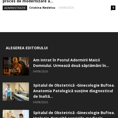
proces de modernizare a...
Cristina Nedelcu
-
04/08/2026
ADMINISTRAȚIE
0
ALEGEREA EDITORULUI
Am intrat în Postul Adormirii Maicii
Domnului. Urmează două săptămâni în...
04/08/2026
Spitalul de Obstetrică -Ginecologie Buftea.
Anatomia Patologică susţine diagnosticul
de înaltă...
04/08/2026
Spitalul de Obstetrică -Ginecologie Buftea.