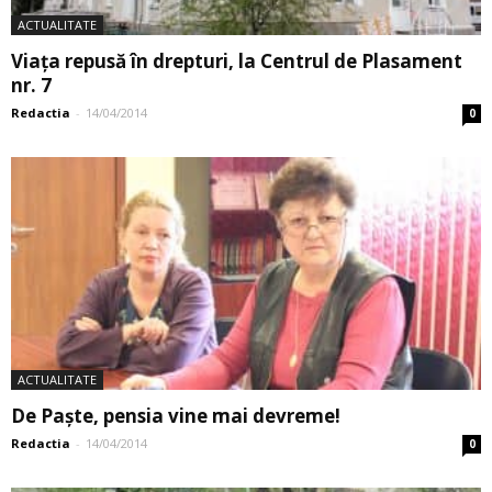
ACTUALITATE
Viaţa repusă în drepturi, la Centrul de Plasament
nr. 7
Redactia
-
14/04/2014
0
ACTUALITATE
De Paște, pensia vine mai devreme!
Redactia
-
14/04/2014
0