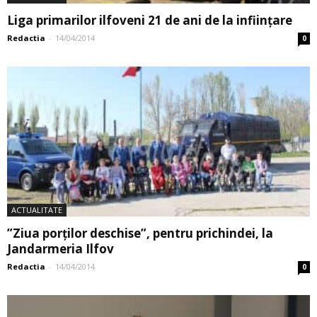
Liga primarilor ilfoveni 21 de ani de la inființare
Redactia
-
14/04/2014
0
ACTUALITATE
”Ziua porților deschise”, pentru prichindei, la
Jandarmeria Ilfov
Redactia
-
14/04/2014
0