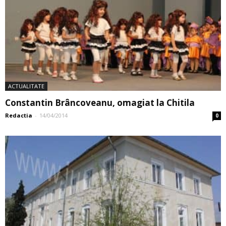
ACTUALITATE
Constantin Brâncoveanu, omagiat la Chitila
Redactia
-
14/04/2014
0