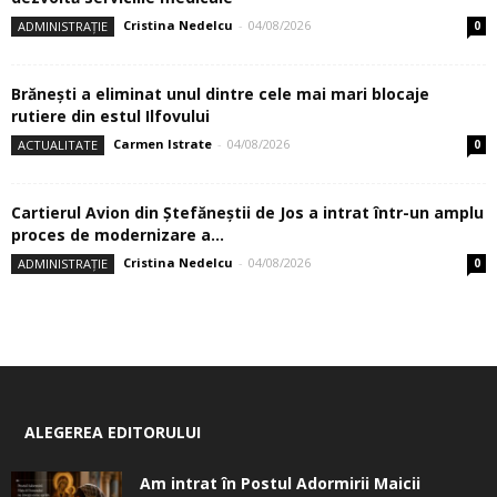
Cristina Nedelcu
-
04/08/2026
ADMINISTRAȚIE
0
Brănești a eliminat unul dintre cele mai mari blocaje
rutiere din estul Ilfovului
Carmen Istrate
-
04/08/2026
ACTUALITATE
0
Cartierul Avion din Ştefăneştii de Jos a intrat într-un amplu
proces de modernizare a...
Cristina Nedelcu
-
04/08/2026
ADMINISTRAȚIE
0
ALEGEREA EDITORULUI
Am intrat în Postul Adormirii Maicii