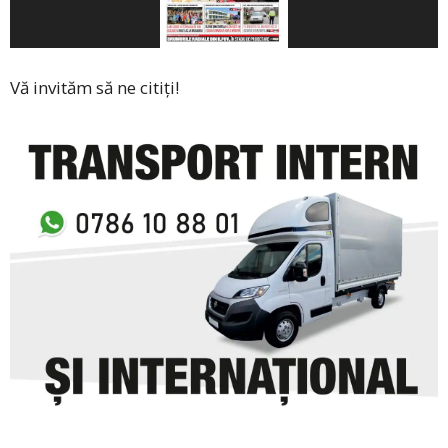
Vă invităm să ne citiți!