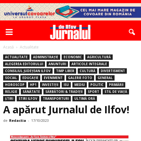
Acasă
Actualitate
ACTUALITATE
ADMINISTRAȚIE
ECONOMIC
AGRICULTURĂ
ALEGEREA EDITORULUI
ANUNTURI
ARTICOLE INTEGRALE
CONSILIUL JUDEȚEAN ILFOV
TIMP LIBER
CULTURĂ
DIVERTISMENT
SOCIAL
EDUCAȚIE
EVENIMENT
GALERIE FOTO
GENERAL
HOROSCOP
HP1
INVESTIȚII
ISU
MEDIU
POLITIC
PRIMĂRII
RELIGIE
SĂNĂTATE
SĂRBĂTORI & TRADIȚII
SPORT
STIL DE VIAȚĂ
ȘTIRI
STIRI ILFOV
TRANSPORTURI
ULTIMĂ ORĂ
A apărut Jurnalul de Ilfov!
de
Redactia
-
17/10/2023