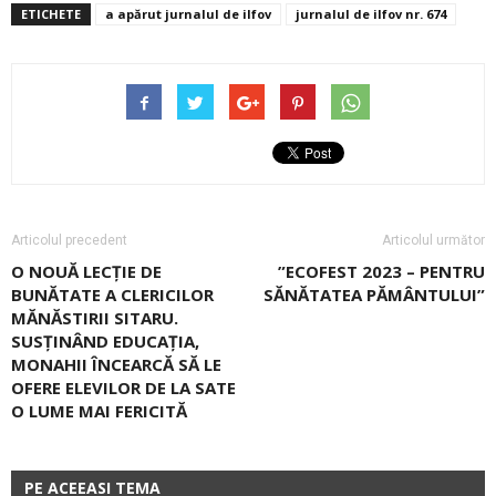
ETICHETE
a apărut jurnalul de ilfov
jurnalul de ilfov nr. 674
Articolul precedent
Articolul următor
O NOUĂ LECȚIE DE
”ECOFEST 2023 – PENTRU
BUNĂTATE A CLERICILOR
SĂNĂTATEA PĂMÂNTULUI”
MĂNĂSTIRII SITARU.
SUSȚINÂND EDUCAȚIA,
MONAHII ÎNCEARCĂ SĂ LE
OFERE ELEVILOR DE LA SATE
O LUME MAI FERICITĂ
PE ACEEASI TEMA