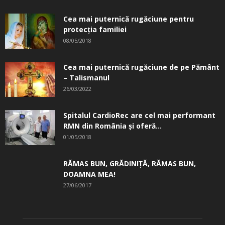
Cea mai puternică rugăciune pentru
protecția familiei
08/05/2018
Cea mai puternică rugăciune de pe Pământ
– Talismanul
26/03/2022
Spitalul CardioRec are cel mai performant
RMN din România și oferă...
01/05/2018
RĂMAS BUN, GRĂDINIŢĂ, ­RĂMAS BUN,
DOAMNA MEA!
27/06/2017