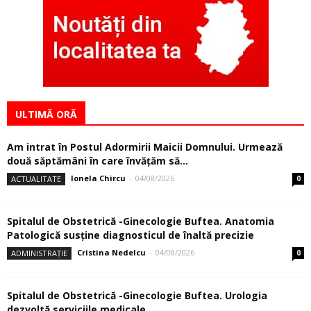
ULTIMĂ ORĂ
Am intrat în Postul Adormirii Maicii Domnului. Urmează
două săptămâni în care învăţăm să...
Ionela Chircu
-
04/08/2026
ACTUALITATE
0
Spitalul de Obstetrică -Ginecologie Buftea. Anatomia
Patologică susţine diagnosticul de înaltă precizie
Cristina Nedelcu
-
04/08/2026
ADMINISTRAȚIE
0
Spitalul de Obstetrică -Ginecologie Buftea. Urologia
dezvoltă serviciile medicale