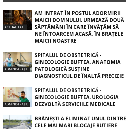
AM INTRAT ÎN POSTUL ADORMIRII
MAICII DOMNULUI. URMEAZĂ DOUĂ
SĂPTĂMÂNI ÎN CARE ÎNVĂŢĂM SĂ
ACTUALITATE
NE ÎNTOARCEM ACASĂ, ÎN BRAŢELE
MAICII NOASTRE
SPITALUL DE OBSTETRICĂ -
GINECOLOGIE BUFTEA. ANATOMIA
PATOLOGICĂ SUSŢINE
ADMINISTRAȚIE
DIAGNOSTICUL DE ÎNALTĂ PRECIZIE
SPITALUL DE OBSTETRICĂ -
GINECOLOGIE BUFTEA. UROLOGIA
DEZVOLTĂ SERVICIILE MEDICALE
ADMINISTRAȚIE
BRĂNEȘTI A ELIMINAT UNUL DINTRE
CELE MAI MARI BLOCAJE RUTIERE