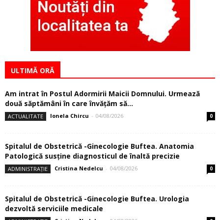
ULTIMĂ ORĂ
Am intrat în Postul Adormirii Maicii Domnului. Urmează
două săptămâni în care învăţăm să...
Ionela Chircu
-
04/08/2026
ACTUALITATE
0
Spitalul de Obstetrică -Ginecologie Buftea. Anatomia
Patologică susţine diagnosticul de înaltă precizie
Cristina Nedelcu
-
04/08/2026
ADMINISTRAȚIE
0
Spitalul de Obstetrică -Ginecologie Buftea. Urologia
dezvoltă serviciile medicale