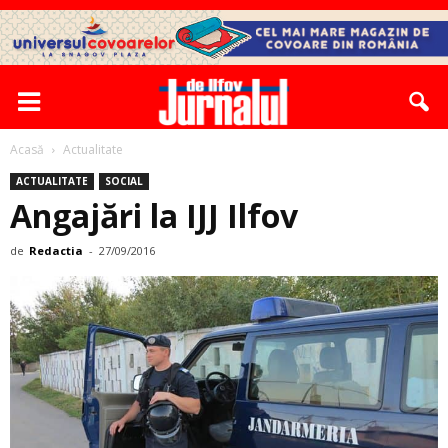
Acasă
Actualitate
ACTUALITATE
SOCIAL
Angajări la IJJ Ilfov
de
Redactia
-
27/09/2016