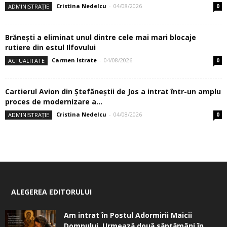
Cristina Nedelcu
-
04/08/2026
ADMINISTRAȚIE
0
Brănești a eliminat unul dintre cele mai mari blocaje
rutiere din estul Ilfovului
Carmen Istrate
-
04/08/2026
ACTUALITATE
0
Cartierul Avion din Ştefăneştii de Jos a intrat într-un amplu
proces de modernizare a...
Cristina Nedelcu
-
04/08/2026
ADMINISTRAȚIE
0
ALEGEREA EDITORULUI
Am intrat în Postul Adormirii Maicii
Domnului. Urmează două săptămâni în...