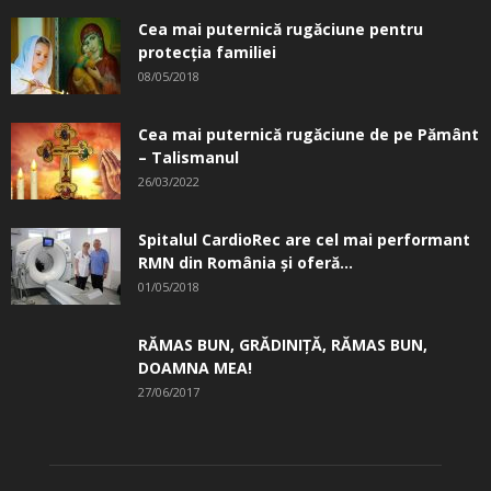
Cea mai puternică rugăciune pentru
protecția familiei
08/05/2018
Cea mai puternică rugăciune de pe Pământ
– Talismanul
26/03/2022
Spitalul CardioRec are cel mai performant
RMN din România și oferă...
01/05/2018
RĂMAS BUN, GRĂDINIŢĂ, ­RĂMAS BUN,
DOAMNA MEA!
27/06/2017