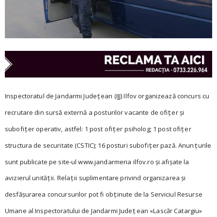
Inspectoratul de Jandarmi Jude
ean (IJJ) Ilfov organizează concurs cu
ţ
recrutare din sursă externă a posturilor vacante de ofi
er și
ţ
subofi
er operativ, astfel: 1 post ofi
er psiholog; 1 post ofi
er
ţ
ţ
ţ
structura de securitate (CSTIC); 16 posturi subofi
er pază. Anun
urile
ţ
ţ
sunt publicate pe site-ul www.jandarmeria ilfov.ro și afișate la
avizierul unită
ii. Rela
ii suplimentare privind organizarea și
ţ
ţ
desfășurarea concursurilor pot fi ob
inute de la Serviciul Resurse
ţ
Umane al Inspectoratului de Jandarmi Jude
ean «Lascăr Catargiu»
ţ