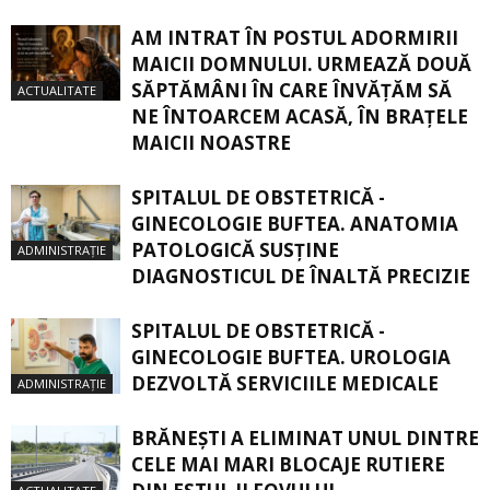
AM INTRAT ÎN POSTUL ADORMIRII
MAICII DOMNULUI. URMEAZĂ DOUĂ
SĂPTĂMÂNI ÎN CARE ÎNVĂŢĂM SĂ
ACTUALITATE
NE ÎNTOARCEM ACASĂ, ÎN BRAŢELE
MAICII NOASTRE
SPITALUL DE OBSTETRICĂ -
GINECOLOGIE BUFTEA. ANATOMIA
PATOLOGICĂ SUSŢINE
ADMINISTRAȚIE
DIAGNOSTICUL DE ÎNALTĂ PRECIZIE
SPITALUL DE OBSTETRICĂ -
GINECOLOGIE BUFTEA. UROLOGIA
DEZVOLTĂ SERVICIILE MEDICALE
ADMINISTRAȚIE
BRĂNEȘTI A ELIMINAT UNUL DINTRE
CELE MAI MARI BLOCAJE RUTIERE