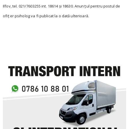
Ilfov, tel. 021/7603255 int. 18614 și 18630. Anun
ul pentru postul de
ţ
ofi
er psiholog va fi publicat la o dată ulterioară.
ţ