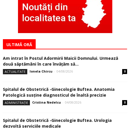
ULTIMĂ ORĂ
Am intrat în Postul Adormirii Maicii Domnului. Urmează
două săptămâni în care învăţăm să...
Ionela Chircu
-
04/08/2026
ACTUALITATE
0
Spitalul de Obstetrică -Ginecologie Buftea. Anatomia
Patologică susţine diagnosticul de înaltă precizie
Cristina Nedelcu
-
04/08/2026
ADMINISTRAȚIE
0
Spitalul de Obstetrică -Ginecologie Buftea. Urologia
dezvoltă serviciile medicale