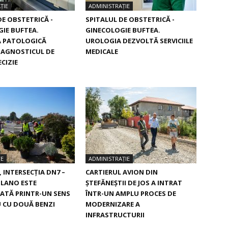
ȚIE
ADMINISTRAȚIE
DE OBSTETRICĂ -
SPITALUL DE OBSTETRICĂ -
IE BUFTEA.
GINECOLOGIE BUFTEA.
 PATOLOGICĂ
UROLOGIA DEZVOLTĂ SERVICIILE
IAGNOSTICUL DE
MEDICALE
CIZIE
TE
ADMINISTRAȚIE
, INTERSECŢIA DN7 –
CARTIERUL AVION DIN
ILANO ESTE
ŞTEFĂNEŞTII DE JOS A INTRAT
ATĂ PRINTR-UN SENS
ÎNTR-UN AMPLU PROCES DE
 CU DOUĂ BENZI
MODERNIZARE A
INFRASTRUCTURII