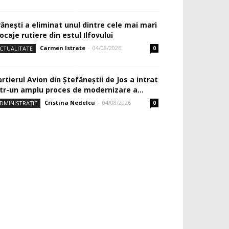
rănești a eliminat unul dintre cele mai mari
ocaje rutiere din estul Ilfovului
Carmen Istrate
-
04/08/2026
CTUALITATE
0
rtierul Avion din Ştefăneştii de Jos a intrat
ntr-un amplu proces de modernizare a...
Cristina Nedelcu
-
04/08/2026
DMINISTRAȚIE
0