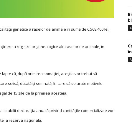
B
bl
A
alităţii genetice a raselor de animale în sumă de 6.568.400 lei;
Ca
enţinere a registrelor genealogice ale raselor de animale, în
î
A
e lapte că, după primirea somaţiei, aceştia vor trebui să
care scrisă, datată şi semnată, în care să se arate motivele
gal de 15 zile de la primirea acesteia.
 stabilit declaraţia anuală privind cantităţile comercializate vor
pte la rezerva naţională.