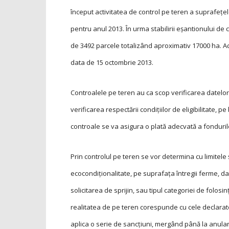
început activitatea de control pe teren a suprafețe
pentru anul 2013. În urma stabilirii eșantionului de c
de 3492 parcele totalizând aproximativ 17000 ha. Ac
data de 15 octombrie 2013.
Controalele pe teren au ca scop verificarea datelor
verificarea respectării condiţiilor de eligibilitate, 
controale se va asigura o plată adecvată a fonduril
Prin controlul pe teren se vor determina cu limitele
ecocondiţionalitate, pe suprafaţa întregii ferme, dar
solicitarea de sprijin, sau tipul categoriei de folosi
realitatea de pe teren corespunde cu cele declarat
aplica o serie de sancțiuni, mergând până la anularea