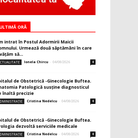
ULTIMĂ ORĂ
m intrat în Postul Adormirii Maicii
omnului. Urmează două săptămâni în care
văţăm să...
Ionela Chircu
-
04/08/2026
CTUALITATE
0
pitalul de Obstetrică -Ginecologie Buftea.
natomia Patologică susţine diagnosticul
 înaltă precizie
Cristina Nedelcu
-
04/08/2026
DMINISTRAȚIE
0
pitalul de Obstetrică -Ginecologie Buftea.
rologia dezvoltă serviciile medicale
Cristina Nedelcu
-
04/08/2026
DMINISTRAȚIE
0