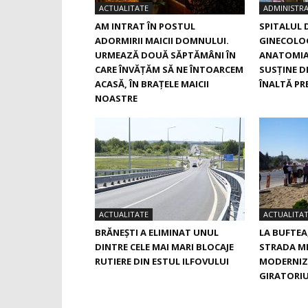
ACTUALITATE
ADMINISTRA
AM INTRAT ÎN POSTUL
SPITALUL 
ADORMIRII MAICII DOMNULUI.
GINECOLOG
URMEAZĂ DOUĂ SĂPTĂMÂNI ÎN
ANATOMIA
CARE ÎNVĂŢĂM SĂ NE ÎNTOARCEM
SUSŢINE D
ACASĂ, ÎN BRAŢELE MAICII
ÎNALTĂ PRE
NOASTRE
ACTUALITATE
ACTUALITA
BRĂNEȘTI A ELIMINAT UNUL
LA BUFTEA
DINTRE CELE MAI MARI BLOCAJE
STRADA M
RUTIERE DIN ESTUL ILFOVULUI
MODERNIZ
GIRATORIU