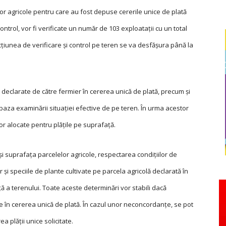
lor agricole pentru care au fost depuse cererile unice de plată
ontrol, vor fi verificate un număr de 103 exploataţii cu un total
ţiunea de verificare și control pe teren se va desfăşura până la
 declarate de către fermier în cererea unică de plată, precum şi
pe baza examinării situaţiei efective de pe teren. În urma acestor
or alocate pentru plăţile pe suprafaţă.
 şi suprafaţa parcelelor agricole, respectarea condiţiilor de
 şi speciile de plante cultivate pe parcela agricolă declarată în
nţă a terenului. Toate aceste determinări vor stabili dacă
e în cererea unică de plată. În cazul unor neconcordanțe, se pot
 plății unice solicitate.