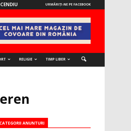
NCENDIU
URMĂRIȚI-NE PE FACEBOOK
ORT
RELIGIE
TIMP LIBER
teren
CATEGORII ANUNTURI