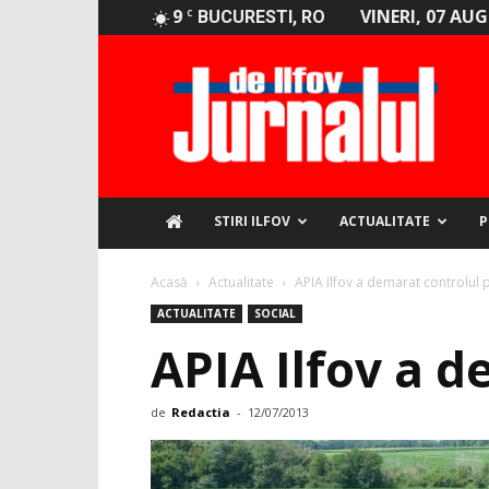
9
VINERI, 07 AU
C
BUCURESTI, RO
Jurnalul
de
Ilfov
STIRI ILFOV
ACTUALITATE
P
Acasă
Actualitate
APIA Ilfov a demarat controlul 
ACTUALITATE
SOCIAL
APIA Ilfov a d
de
Redactia
-
12/07/2013