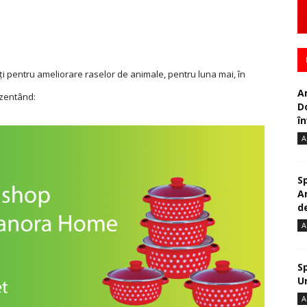
ăţi pentru ameliorare raselor de animale, pentru luna mai, în
A
ezentând:
D
în
A
S
A
de
A
S
U
A