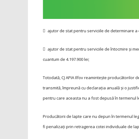
 ajutor de stat pentru serviciile de determinare a c
 ajutor de stat pentru serviciile de întocmire şi m
cuantum de 4.197.900 lei;
Totodată, CJ APIA Ilfov reamintește producătorilor d
transmită, împreună cu declaraţia anuală şi o justifi
pentru care aceasta nu a fost depusă în termenul le
Producătorii de lapte care nu depun în termenul legal
fi penalizați prin retragerea cotei individuale de la