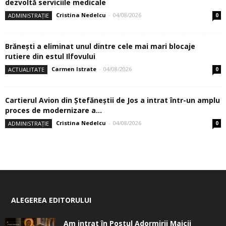
dezvoltă serviciile medicale
Cristina Nedelcu
-
04/08/2026
ADMINISTRAȚIE
0
Brănești a eliminat unul dintre cele mai mari blocaje
rutiere din estul Ilfovului
Carmen Istrate
-
04/08/2026
ACTUALITATE
0
Cartierul Avion din Ştefăneştii de Jos a intrat într-un amplu
proces de modernizare a...
Cristina Nedelcu
-
04/08/2026
ADMINISTRAȚIE
0
ALEGEREA EDITORULUI
Am intrat în Postul Adormirii Maicii