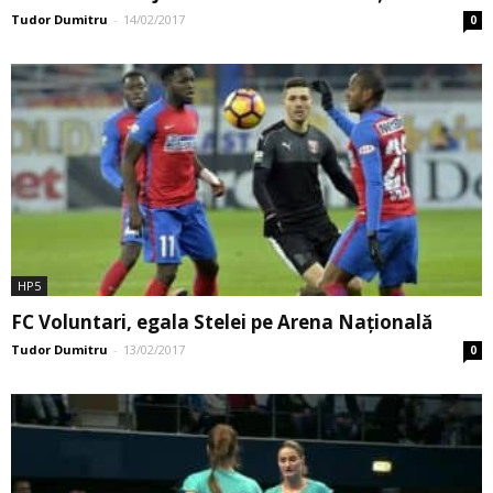
Tudor Dumitru
-
14/02/2017
0
HP5
FC Voluntari, egala Stelei pe Arena Națională
Tudor Dumitru
-
13/02/2017
0