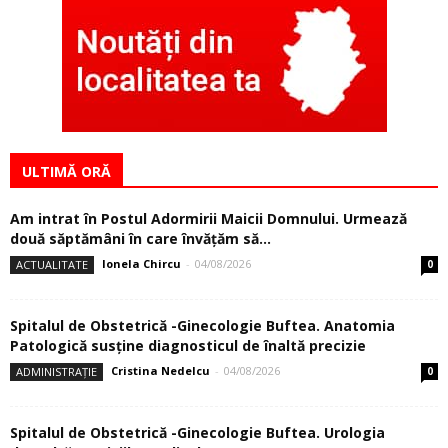
ULTIMĂ ORĂ
Am intrat în Postul Adormirii Maicii Domnului. Urmează
două săptămâni în care învăţăm să...
Ionela Chircu
-
04/08/2026
ACTUALITATE
0
Spitalul de Obstetrică -Ginecologie Buftea. Anatomia
Patologică susţine diagnosticul de înaltă precizie
Cristina Nedelcu
-
04/08/2026
ADMINISTRAȚIE
0
Spitalul de Obstetrică -Ginecologie Buftea. Urologia