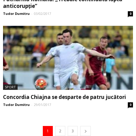
anticorupție”
Tudor Dumitru
-
03/02/2017
0
SPORT
Concordia Chiajna se desparte de patru jucători
Tudor Dumitru
-
29/01/2017
0
1
2
3