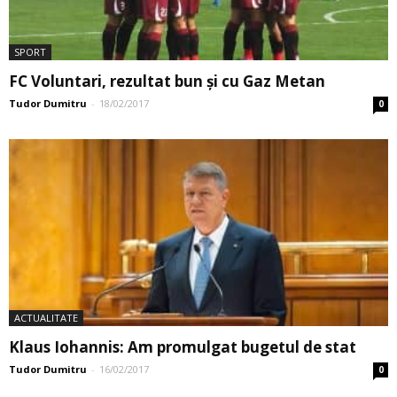
SPORT
FC Voluntari, rezultat bun și cu Gaz Metan
Tudor Dumitru
-
18/02/2017
0
ACTUALITATE
Klaus Iohannis: Am promulgat bugetul de stat
Tudor Dumitru
-
16/02/2017
0