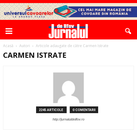
Acasă
Autori
Articole adaugate de către Carmen Istrate
CARMEN ISTRATE
2245 ARTICOLE
0 COMENTARII
http://jurnaluldeilfov.ro