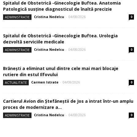
Spitalul de Obstetrică -Ginecologie Buftea. Anatomia
Patologică susţine diagnosticul de înaltă precizie
Cristina Nedelcu
-
04/08/2026
ADMINISTRAȚIE
0
Spitalul de Obstetrică -Ginecologie Buftea. Urologia
dezvoltă serviciile medicale
Cristina Nedelcu
-
04/08/2026
ADMINISTRAȚIE
0
Brănești a eliminat unul dintre cele mai mari blocaje
rutiere din estul Ilfovului
Carmen Istrate
-
04/08/2026
ACTUALITATE
0
Cartierul Avion din Ştefăneştii de Jos a intrat într-un amplu
proces de modernizare a...
Cristina Nedelcu
-
04/08/2026
ADMINISTRAȚIE
0