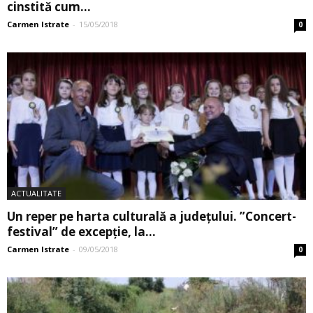
cinstită cum...
Carmen Istrate
-
15/05/2018
0
ACTUALITATE
Un reper pe harta culturală a județului. ”Concert-
festival” de excepție, la...
Carmen Istrate
-
09/05/2018
0