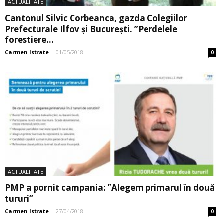
ACTUALITATE
Cantonul Silvic Corbeanca, gazda Colegiilor
Prefecturale Ilfov și București. ”Perdelele
forestiere...
Carmen Istrate
-
01/05/2018
0
ACTUALITATE
PMP a pornit campania: ”Alegem primarul în două
tururi”
Carmen Istrate
-
27/04/2018
0