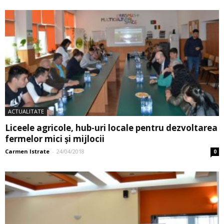
ACTUALITATE
Liceele agricole, hub-uri locale pentru dezvoltarea
fermelor mici şi mijlocii
Carmen Istrate
-
24/04/2018
0