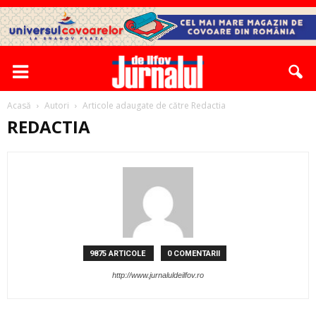
Acasă
Autori
Articole adaugate de către Redactia
REDACTIA
9875 ARTICOLE
0 COMENTARII
http://www.jurnaluldeilfov.ro