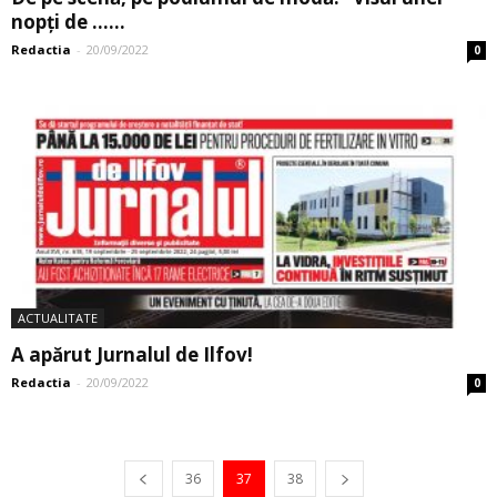
nopți de …...
Redactia
-
20/09/2022
0
ACTUALITATE
A apărut Jurnalul de Ilfov!
Redactia
-
20/09/2022
0
36
37
38