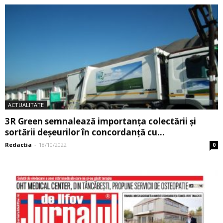
ACTUALITATE
3R Green semnalează importanța colectării și
sortării deșeurilor în concordanță cu...
Redactia
-
18/10/2022
0