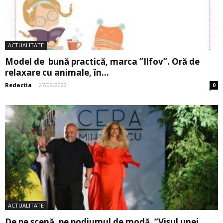
ACTUALITATE
Model de bună practică, marca ”Ilfov”. Oră de
relaxare cu animale, în...
Redactia
-
27/09/2022
0
ACTUALITATE
De pe scenă, pe podiumul de modă. ”Visul unei