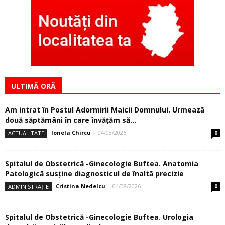
ULTIMĂ ORĂ
Am intrat în Postul Adormirii Maicii Domnului. Urmează
două săptămâni în care învăţăm să...
Ionela Chircu
-
04/08/2026
ACTUALITATE
0
Spitalul de Obstetrică -Ginecologie Buftea. Anatomia
Patologică susţine diagnosticul de înaltă precizie
Cristina Nedelcu
-
04/08/2026
ADMINISTRAȚIE
0
Spitalul de Obstetrică -Ginecologie Buftea. Urologia