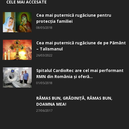
CELE MAI ACCESATE
Cea mai puternică rugăciune pentru
protecția familiei
08/05/2018
Cea mai puternică rugăciune de pe Pământ
– Talismanul
26/03/2022
Spitalul CardioRec are cel mai performant
RMN din România și oferă...
01/05/2018
RĂMAS BUN, GRĂDINIŢĂ, ­RĂMAS BUN,
DOAMNA MEA!
27/06/2017