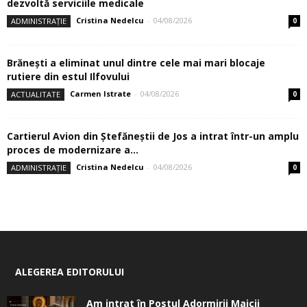
dezvoltă serviciile medicale
Cristina Nedelcu
-
04/08/2026
ADMINISTRAȚIE
0
Brănești a eliminat unul dintre cele mai mari blocaje
rutiere din estul Ilfovului
Carmen Istrate
-
04/08/2026
ACTUALITATE
0
Cartierul Avion din Ştefăneştii de Jos a intrat într-un amplu
proces de modernizare a...
Cristina Nedelcu
-
04/08/2026
ADMINISTRAȚIE
0
ALEGEREA EDITORULUI
Am intrat în Postul Adormirii Maicii