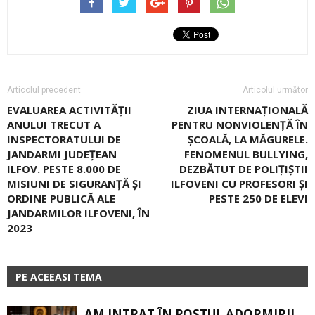
Articolul precedent
Articolul următor
EVALUAREA ACTIVITĂȚII
ZIUA INTERNAȚIONALĂ
ANULUI TRECUT A
PENTRU NONVIOLENȚĂ ÎN
INSPECTORATULUI DE
ȘCOALĂ, LA MĂGURELE.
JANDARMI JUDEȚEAN
FENOMENUL BULLYING,
ILFOV. PESTE 8.000 DE
DEZBĂTUT DE POLIȚIȘTII
MISIUNI DE SIGURANŢĂ ŞI
ILFOVENI CU PROFESORI ȘI
ORDINE PUBLICĂ ALE
PESTE 250 DE ELEVI
JANDARMILOR ILFOVENI, ÎN
2023
PE ACEEASI TEMA
AM INTRAT ÎN POSTUL ADORMIRII