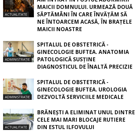
MAICII DOMNULUI. URMEAZĂ DOUĂ
SĂPTĂMÂNI ÎN CARE ÎNVĂŢĂM SĂ
ACTUALITATE
NE ÎNTOARCEM ACASĂ, ÎN BRAŢELE
MAICII NOASTRE
SPITALUL DE OBSTETRICĂ -
GINECOLOGIE BUFTEA. ANATOMIA
PATOLOGICĂ SUSŢINE
ADMINISTRAȚIE
DIAGNOSTICUL DE ÎNALTĂ PRECIZIE
SPITALUL DE OBSTETRICĂ -
GINECOLOGIE BUFTEA. UROLOGIA
DEZVOLTĂ SERVICIILE MEDICALE
ADMINISTRAȚIE
BRĂNEȘTI A ELIMINAT UNUL DINTRE
CELE MAI MARI BLOCAJE RUTIERE
DIN ESTUL ILFOVULUI
ACTUALITATE