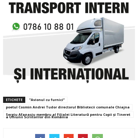
ETICHETE
”Avionul cu furnici”
poetul Cosmin Andrei Tudor directorul Bibliotecii comunale Chiajna
Sergiu Afanasiu membru al Filialei Literatură pentru Copii și Tineret
a Uniunii Scriitorilor din România