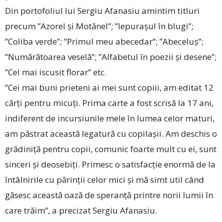
Din portofoliul lui Sergiu Afanasiu amintim titluri
precum ”Azorel și Motănel”; ”Iepurașul în blugi”;
”Coliba verde”; ”Primul meu abecedar”; ”Abeceluș”;
”Numărătoarea veselă”; ”Alfabetul în poezii și desene”;
”Cel mai iscusit florar” etc.
”Cei mai buni prieteni ai mei sunt copiii, am editat 12
cărți pentru micuți. Prima carte a fost scrisă la 17 ani,
indiferent de incursiunile mele în lumea celor maturi,
am păstrat această legatură cu copilașii. Am deschis o
grădiniță pentru copii, comunic foarte mult cu ei, sunt
sinceri și deosebiți. Primesc o satisfacție enormă de la
întâlnirile cu părinții celor mici și mă simt util când
găsesc această oază de speranță printre norii lumii în
care trăim”, a precizat Sergiu Afanasiu.