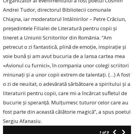
Organizator al evenimentului a fost poetul Cosmin
Andrei Tudor, directorul Bibliotecii comunale
Chiajna, iar moderatorul întâlnirilor – Petre Crăciun,
președintele Filialei de Literatură pentru copii și
tineret a Uniunii Scriitorilor din România. ”Am
petrecut o zi fantastică, plină de emoție, inspirație și
voie bună și am avut bucuria de a lansa cartea mea
«Avionul cu furnici», în compania unor colegi scriitori
minunați și a unor copii extrem de talentați. (…) A fost
o zi de neuitat, o adevărată sărbătoare a spiritului și a
literaturii pentru copii, care mi-a încărcat sufletul de
bucurie și speranță. Mulțumesc tuturor celor care au
fost parte din această călătorie magică”, a spus poetul
Sergiu Afanasiu.
1
of 9