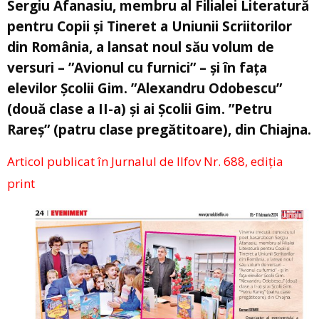
Sergiu Afanasiu, membru al Filialei Literatură
pentru Copii și Tineret a Uniunii Scriitorilor
din România, a lansat noul său volum de
versuri – ”Avionul cu furnici” – și în fața
elevilor Școlii Gim. ”Alexandru Odobescu”
(două clase a II-a) și ai Școlii Gim. ”Petru
Rareș” (patru clase pregătitoare), din Chiajna.
Articol publicat în Jurnalul de Ilfov Nr. 688, ediția
print