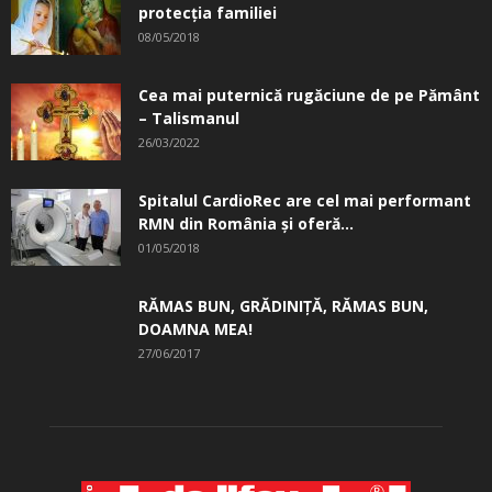
protecția familiei
08/05/2018
Cea mai puternică rugăciune de pe Pământ
– Talismanul
26/03/2022
Spitalul CardioRec are cel mai performant
RMN din România și oferă...
01/05/2018
RĂMAS BUN, GRĂDINIŢĂ, ­RĂMAS BUN,
DOAMNA MEA!
27/06/2017