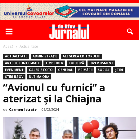
Acasă
Actualitate
ACTUALITATE
ADMINISTRAȚIE
ALEGEREA EDITORULUI
ARTICOLE INTEGRALE
TIMP LIBER
CULTURĂ
DIVERTISMENT
EVENIMENT
GALERIE FOTO
GENERAL
PRIMĂRII
SOCIAL
ȘTIRI
STIRI ILFOV
ULTIMĂ ORĂ
”Avionul cu furnici” a
aterizat și la Chiajna
de
Carmen Istrate
-
06/02/2024