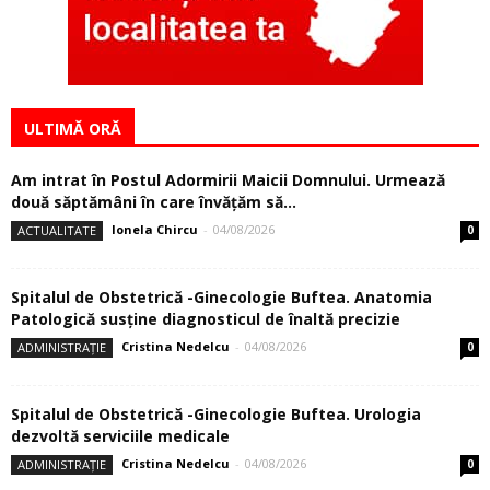
ULTIMĂ ORĂ
Am intrat în Postul Adormirii Maicii Domnului. Urmează
două săptămâni în care învăţăm să...
Ionela Chircu
-
04/08/2026
ACTUALITATE
0
Spitalul de Obstetrică -Ginecologie Buftea. Anatomia
Patologică susţine diagnosticul de înaltă precizie
Cristina Nedelcu
-
04/08/2026
ADMINISTRAȚIE
0
Spitalul de Obstetrică -Ginecologie Buftea. Urologia
dezvoltă serviciile medicale
Cristina Nedelcu
-
04/08/2026
ADMINISTRAȚIE
0