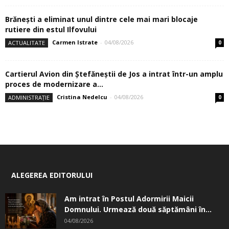
Brănești a eliminat unul dintre cele mai mari blocaje
rutiere din estul Ilfovului
Carmen Istrate
-
04/08/2026
ACTUALITATE
0
Cartierul Avion din Ştefăneştii de Jos a intrat într-un amplu
proces de modernizare a...
Cristina Nedelcu
-
04/08/2026
ADMINISTRAȚIE
0
ALEGEREA EDITORULUI
Am intrat în Postul Adormirii Maicii
Domnului. Urmează două săptămâni în...
04/08/2026