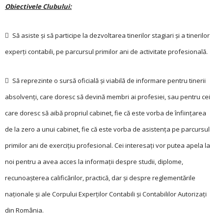
Obiectivele Clubului:
 Să asiste şi să participe la dezvoltarea tinerilor stagiari şi a tinerilor
experţi contabili, pe parcursul primilor ani de activitate profesională.
 Să reprezinte o sursă oficială şi viabilă de informare pentru tinerii
absolvenţi, care doresc să devină membri ai profesiei, sau pentru cei
care doresc să aibă propriul cabinet, fie că este vorba de înfiinţarea
de la zero a unui cabinet, fie că este vorba de asistenţa pe parcursul
primilor ani de exerciţiu profesional. Cei interesaţi vor putea apela la
noi pentru a avea acces la informaţii despre studii, diplome,
recunoaşterea calificărilor, practică, dar şi despre reglementările
naţionale şi ale Corpului Experţilor Contabili şi Contabililor Autorizaţi
din România.