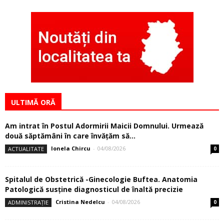
ULTIMĂ ORĂ
Am intrat în Postul Adormirii Maicii Domnului. Urmează
două săptămâni în care învăţăm să...
Ionela Chircu
-
04/08/2026
ACTUALITATE
0
Spitalul de Obstetrică -Ginecologie Buftea. Anatomia
Patologică susţine diagnosticul de înaltă precizie
Cristina Nedelcu
-
04/08/2026
ADMINISTRAȚIE
0