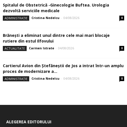
Spitalul de Obstetrică -Ginecologie Buftea. Urologia
dezvoltă serviciile medicale
Cristina Nedelcu
-
04/08/2026
ADMINISTRAȚIE
0
Brănești a eliminat unul dintre cele mai mari blocaje
rutiere din estul Ilfovului
Carmen Istrate
-
04/08/2026
ACTUALITATE
0
Cartierul Avion din Ştefăneştii de Jos a intrat într-un amplu
proces de modernizare a...
Cristina Nedelcu
-
04/08/2026
ADMINISTRAȚIE
0
ALEGEREA EDITORULUI