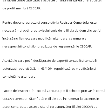
Vă facem cunoscute câteva aspecte privind înfiinţarea unei societăţi
de profil, membră CECCAR:
Pentru depunerea actului constitutiv la Registrul Comerţului este
necesară mai obţinerea avizului emis de la filiala de domiciliu astfel
încât să nu fie necesare modificări ulterioare, ca urmare a
nerespectării condiţiilor prevăzute de reglementările CECCAR.
Activităţile care pot fi desfășurate de experţii contabili și contabilii
autorizaţi, potrivit O.G. nr. 65/1994, republicată, cu modificările și
completările ulterioare
Taxele de înscriere, în Tabloul Corpului, pot fi achitate prin OP în contul
CECCAR corespunzător fiecărei filiale sau în numerar la casierie. În
acest sens, puteţi accesa site-ul corespunzător filialei CECCAR de