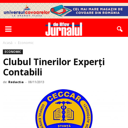
Acasă
Economic
ECONOMIC
Clubul Tinerilor Experţi
Contabili
de
Redactia
-
08/11/2013