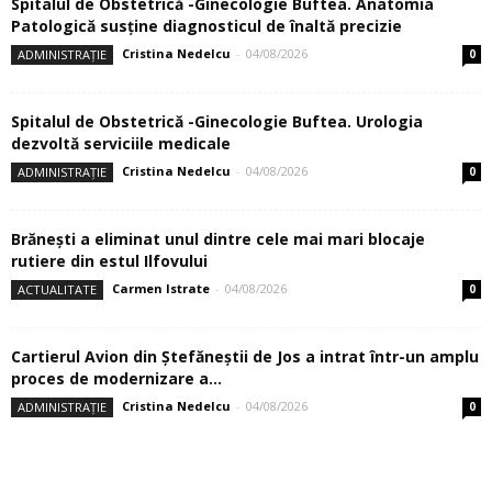
Spitalul de Obstetrică -Ginecologie Buftea. Anatomia
Patologică susţine diagnosticul de înaltă precizie
Cristina Nedelcu
-
04/08/2026
ADMINISTRAȚIE
0
Spitalul de Obstetrică -Ginecologie Buftea. Urologia
dezvoltă serviciile medicale
Cristina Nedelcu
-
04/08/2026
ADMINISTRAȚIE
0
Brănești a eliminat unul dintre cele mai mari blocaje
rutiere din estul Ilfovului
Carmen Istrate
-
04/08/2026
ACTUALITATE
0
Cartierul Avion din Ştefăneştii de Jos a intrat într-un amplu
proces de modernizare a...
Cristina Nedelcu
-
04/08/2026
ADMINISTRAȚIE
0