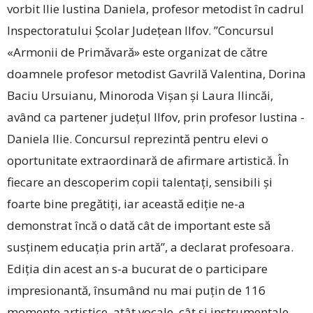
vorbit Ilie ­Iustina Daniela, profesor metodist în cadrul
Inspectoratului Școlar Județean Ilfov. ”Concursul
«Armonii de Primăvară» este organizat de către
doamnele profesor metodist ­Gavrilă Valentina, Dorina
Baciu Ursuianu, ­Minoroda Vișan și Laura Ilincăi,
având ca partener județul Ilfov, prin profesor Iustina ­
Daniela Ilie. Concursul reprezintă pentru elevi o
oportunitate extraordinară de afirmare artistică. În
fiecare an descoperim copii talentați, sensibili și
foarte bine pregătiți, iar această ediție ne-a
demonstrat încă o dată cât de important este să
susținem educația prin artă”, a declarat profesoara.
Ediția din acest an s-a bucurat de o participare
impresionantă, însumând nu mai puțin de 116
momente artistice, atât vocale, cât și instrumentale.