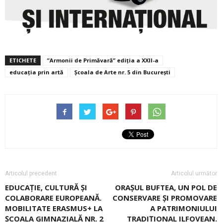
ETICHETE
”Armonii de Primăvară” ediţia a XXII-a
educația prin artă
Școala de Arte nr. 5 din București
Articolul precedent
Articolul următor
EDUCAȚIE, CULTURĂ ȘI
ORAȘUL BUFTEA, UN POL DE
COLABORARE EUROPEANĂ.
CONSERVARE ȘI PROMOVARE
MOBILITATE ERASMUS+ LA
A PATRIMONIULUI
ȘCOALA GIMNAZIALĂ NR. 2
TRADIȚIONAL ILFOVEAN.