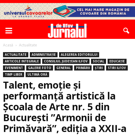
Acasă
Actualitate
ACTUALITATE
ADMINISTRAȚIE
ALEGEREA EDITORULUI
ARTICOLE INTEGRALE
CONSILIUL JUDEȚEAN ILFOV
SOCIAL
EDUCAȚIE
EVENIMENT
GALERIE FOTO
GENERAL
PRIMĂRII
ȘTIRI
STIRI ILFOV
TIMP LIBER
ULTIMĂ ORĂ
Talent, emoție și
performanță artistică la
Școala de Arte nr. 5 din
București ”Armonii de
Primăvară”, ediţia a XXII-a