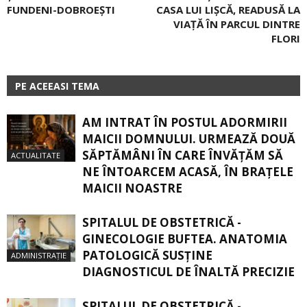
FUNDENI-DOBROEȘTI
CASA LUI LIŞCĂ, READUSĂ LA
VIAŢĂ ÎN PARCUL DINTRE
FLORI
PE ACEEASI TEMA
AM INTRAT ÎN POSTUL ADORMIRII
MAICII DOMNULUI. URMEAZĂ DOUĂ
SĂPTĂMÂNI ÎN CARE ÎNVĂŢĂM SĂ
ACTUALITATE
NE ÎNTOARCEM ACASĂ, ÎN BRAŢELE
MAICII NOASTRE
SPITALUL DE OBSTETRICĂ -
GINECOLOGIE BUFTEA. ANATOMIA
PATOLOGICĂ SUSŢINE
ADMINISTRAȚIE
DIAGNOSTICUL DE ÎNALTĂ PRECIZIE
SPITALUL DE OBSTETRICĂ -