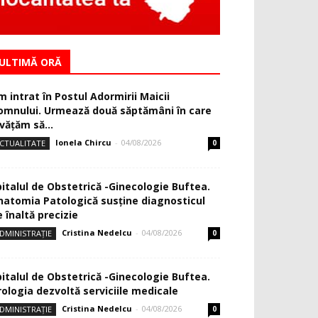
ULTIMĂ ORĂ
m intrat în Postul Adormirii Maicii
omnului. Urmează două săptămâni în care
văţăm să...
Ionela Chircu
-
04/08/2026
CTUALITATE
0
pitalul de Obstetrică -Ginecologie Buftea.
natomia Patologică susţine diagnosticul
 înaltă precizie
Cristina Nedelcu
-
04/08/2026
DMINISTRAȚIE
0
pitalul de Obstetrică -Ginecologie Buftea.
rologia dezvoltă serviciile medicale
Cristina Nedelcu
-
04/08/2026
DMINISTRAȚIE
0