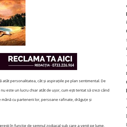
atât personalitatea, cât şi aspiraţiile pe plan sentimental. De
 nu este un lucru chiar atât de uşor, cum eşti tentat să crezi când
e, de mână cu partenerii lor, persoane rafinate, drăguţe şi
ucereşti în funcţie de semnul zodiacal sub care a venit pe lume.