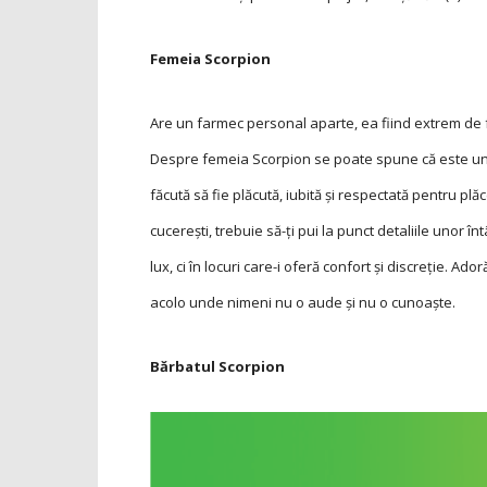
Femeia Scorpion
Are un farmec personal aparte, ea fiind extrem de 
Despre femeia Scorpion se poate spune că este una 
făcută să fie plăcută, iubită și respectată pentru plă
cucerești, trebuie să-ți pui la punct detaliile unor î
lux, ci în locuri care-i oferă confort și discreție. Ad
acolo unde nimeni nu o aude și nu o cunoaște.
Bărbatul Scorpion