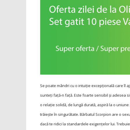
Se poate mândri cu o intuiție excepțională care îl aj
sunteți față-n față. Este foarte sensibil și adesea s
o relație solidă, de lungă durată, aspiră la o uniune
trăiește în singurătate. Bărbatul Scorpion are o sexu
dacă te ridici la standardele exigențelor lui. Trebuie