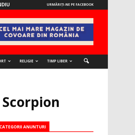
NDIU
URMĂRIȚI-NE PE FACEBOOK
ORT
RELIGIE
TIMP LIBER
i Scorpion
CATEGORII ANUNTURI