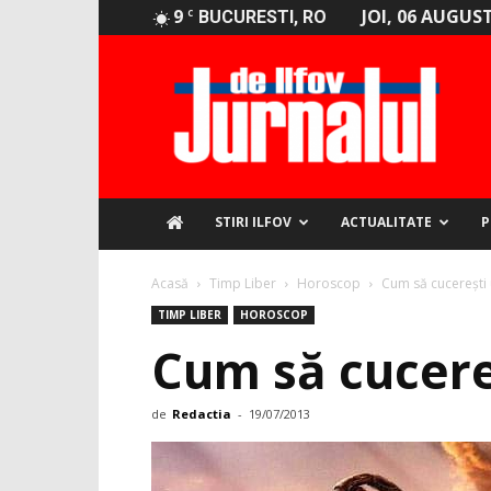
9
JOI, 06 AUGUST
C
BUCURESTI, RO
Jurnalul
de
Ilfov
STIRI ILFOV
ACTUALITATE
P
Acasă
Timp Liber
Horoscop
Cum să cucerești 
TIMP LIBER
HOROSCOP
Cum să cucereș
de
Redactia
-
19/07/2013