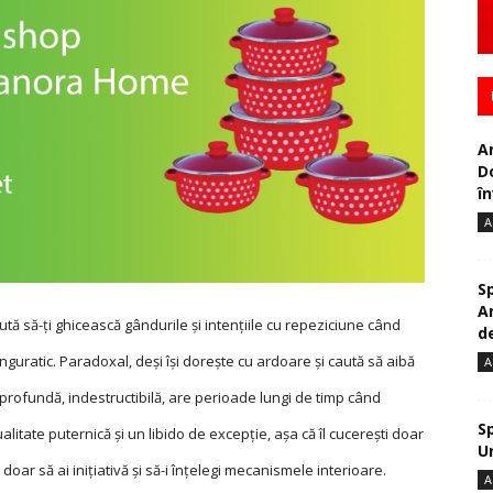
A
D
în
A
S
A
ută să-ți ghicească gândurile și intențiile cu repeziciune când
de
inguratic. Paradoxal, deși își dorește cu ardoare și caută să aibă
A
 profundă, indestructibilă, are perioa­de lungi de timp când
S
alitate puternică și un libido de excepție, așa că îl cucerești doar
U
 doar să ai inițiativă și să-i înțelegi mecanismele interioare.
A