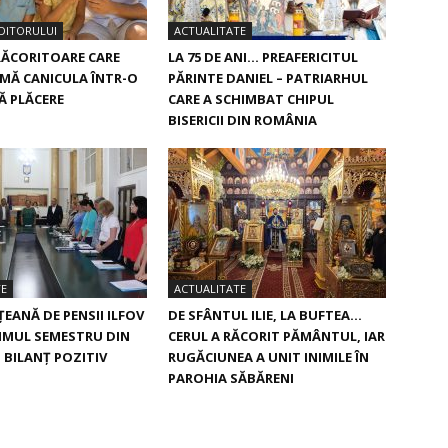
DITORULUI
ACTUALITATE
RĂCORITOARE CARE
LA 75 DE ANI… PREAFERICITUL
MĂ CANICULA ÎNTR-O
PĂRINTE DANIEL – PATRIARHUL
Ă PLĂCERE
CARE A SCHIMBAT CHIPUL
BISERICII DIN ROMÂNIA
TE
ACTUALITATE
ŢEANĂ DE PENSII ILFOV
DE SFÂNTUL ILIE, LA BUFTEA…
RIMUL SEMESTRU DIN
CERUL A RĂCORIT PĂMÂNTUL, IAR
N BILANŢ POZITIV
RUGĂCIUNEA A UNIT INIMILE ÎN
PAROHIA SĂBĂRENI