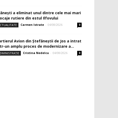
rănești a eliminat unul dintre cele mai mari
ocaje rutiere din estul Ilfovului
Carmen Istrate
-
04/08/2026
CTUALITATE
0
rtierul Avion din Ştefăneştii de Jos a intrat
ntr-un amplu proces de modernizare a...
Cristina Nedelcu
-
04/08/2026
DMINISTRAȚIE
0