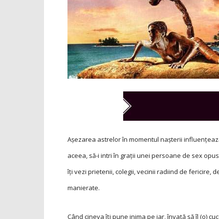
Aşezarea astrelor în momentul naşterii influenţează 
aceea, să-i intri în graţii unei persoane de sex opus
îţi vezi prietenii, colegii, vecinii radiind de fericir
manierate.
Când cineva îţi pune inima pe jar, învaţă să îl (o) c