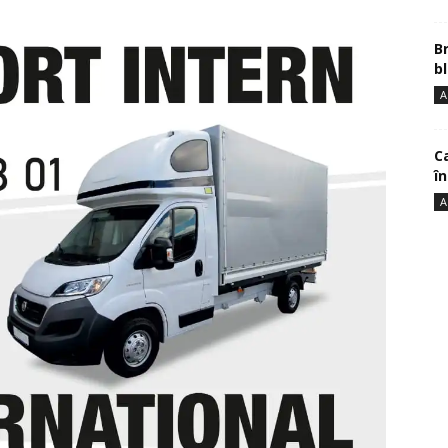
B
bl
A
Ca
î
A