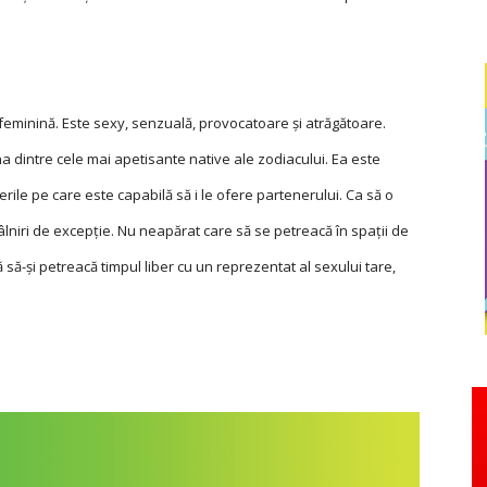
feminină. Este sexy, senzuală, provocatoare și atrăgătoare.
dintre cele mai apetisante native ale zodiacului. Ea este
cerile pe care este capabilă să i le ofere partenerului. Ca să o
ntâlniri de excepție. Nu neapărat care să se petreacă în spații de
oră să-și petreacă timpul liber cu un reprezentat al sexului tare,