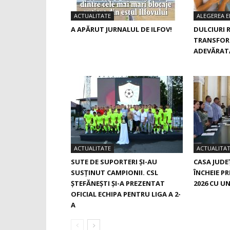
ACTUALITATE
ALEGEREA E
A APĂRUT JURNALUL DE ILFOV!
DULCIURI 
TRANSFOR
ADEVĂRAT
ACTUALITATE
ACTUALITA
SUTE DE SUPORTERI ȘI-AU
CASA JUDE
SUSȚINUT CAMPIONII. CSL
ÎNCHEIE P
ȘTEFĂNEȘTI ȘI-A PREZENTAT
2026 CU U
OFICIAL ECHIPA PENTRU LIGA A 2-
A