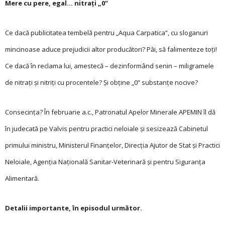
Mere cu pere, egal… nitraţi „0”
Ce dacă publicitatea tembelă pentru „Aqua Carpatica”, cu sloganuri
mincinoase aduce prejudicii altor producători? Păi, să falimenteze toţi!
Ce dacă în reclama lui, amestecă – dezinformând senin – miligramele
de nitraţi şi nitriţi cu procentele? Şi obţine „0” substanţe nocive?
Consecinţa? În februarie a.c., Patronatul Apelor Minerale APEMIN îl dă
în judecată pe Valvis pentru practici neloiale şi sesizează Cabinetul
primului ministru, Ministerul Finanţelor, Direcţia Ajutor de Stat şi Practici
Neloiale, Agenţia Naţională Sanitar-Veterinară şi pentru Siguranţa
Alimentară.
Detalii importante, în episodul următor.