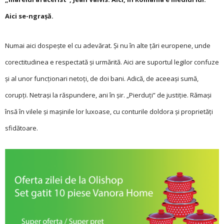
Aici se-ngraşă.
Numai aici dospeşte el cu adevărat. Şi nu în alte ţări europene, unde
corectitudinea e respectată şi urmărită. Aici are suportul legilor confuze
şi al unor funcţionari netoţi, de doi bani. Adică, de aceeaşi sumă,
corupţi. Netrași la răspundere, ani în şir. „Pierduţi” de justiţie. Rămaşi
însă în vilele şi maşinile lor luxoase, cu conturile doldora şi proprietăţi
sfidătoare.