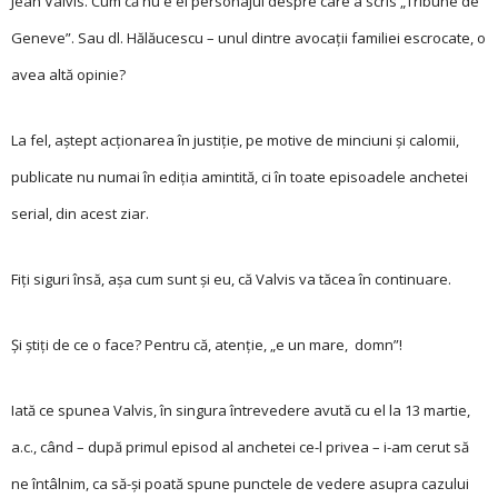
Jean Valvis. Cum că nu e el personajul despre care a scris „Tribune de
Geneve”. Sau dl. Hălăucescu – unul dintre avocaţii familiei escrocate, o
avea altă opinie?
La fel, aştept acţionarea în justiţie, pe motive de minciuni şi calomii,
publicate nu numai în ediţia amintită, ci în toate episoadele anchetei
serial, din acest ziar.
Fiţi siguri însă, aşa cum sunt şi eu, că Valvis va tăcea în continuare.
Şi ştiţi de ce o face? Pentru că, atenţie, „e un mare, domn”!
Iată ce spunea Valvis, în singura întrevedere avută cu el la 13 martie,
a.c., când – după primul episod al anchetei ce-l privea – i-am cerut să
ne întâlnim, ca să-şi poată spune punctele de vedere asupra cazului