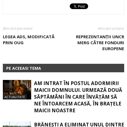
Articolul precedent
Articolul următor
LEGEA ADS, MODIFICATĂ
REPREZENTANŢII UNCR
PRIN OUG
MERG CĂTRE FONDURI
EUROPENE
PE ACEEASI TEMA
AM INTRAT ÎN POSTUL ADORMIRII
MAICII DOMNULUI. URMEAZĂ DOUĂ
SĂPTĂMÂNI ÎN CARE ÎNVĂŢĂM SĂ
ACTUALITATE
NE ÎNTOARCEM ACASĂ, ÎN BRAŢELE
MAICII NOASTRE
BRĂNEȘTI A ELIMINAT UNUL DINTRE