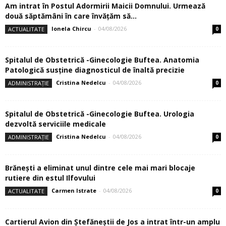
Am intrat în Postul Adormirii Maicii Domnului. Urmează
două săptămâni în care învăţăm să...
Ionela Chircu
-
04/08/2026
ACTUALITATE
0
Spitalul de Obstetrică -Ginecologie Buftea. Anatomia
Patologică susţine diagnosticul de înaltă precizie
Cristina Nedelcu
-
04/08/2026
ADMINISTRAȚIE
0
Spitalul de Obstetrică -Ginecologie Buftea. Urologia
dezvoltă serviciile medicale
Cristina Nedelcu
-
04/08/2026
ADMINISTRAȚIE
0
Brănești a eliminat unul dintre cele mai mari blocaje
rutiere din estul Ilfovului
Carmen Istrate
-
04/08/2026
ACTUALITATE
0
Cartierul Avion din Ştefăneştii de Jos a intrat într-un amplu