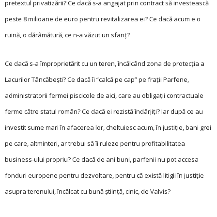
pretextul privatizării? Ce dacă s-a angajat prin contract să investească
peste 8 milioane de euro pentru revitalizarea ei? Ce dacă acum e o
ruină, o dărâmătură, ce n-a văzut un sfanţ?
Ce dacă s-a împroprietărit cu un teren, încălcând zona de protecţia a
Lacurilor Tâncăbeşti? Ce dacă îi “calcă pe cap” pe fraţii Parfene,
administratorii fermei piscicole de aici, care au obligaţii contractuale
ferme către statul român? Ce dacă ei rezistă îndârjiţi? Iar după ce au
investit sume mari în afacerea lor, cheltuiesc acum, în justiţie, bani grei
pe care, altminteri, ar trebui să îi ruleze pentru profitabilitatea
business-ului propriu? Ce dacă de ani buni, parfenii nu pot accesa
fonduri europene pentru dezvoltare, pentru că există litigii în justiţie
asupra terenului, încălcat cu bună ştiinţă, cinic, de Valvis?