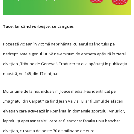
Tace. Iar când vorbeşte, se tânguie.
Pozează viclean în victimă neprihănită, cu aerul osânditului pe
nedrept. Asta e genul lui. Să ne-amintim de ancheta apărută în ziarul
elveţian „Tribune de Geneve”. Traducerea ei a apărut şi în publicaţia
noastră, nr. 148, din 17 mai, a.c.
Multă lume de la noi, inclusiv mijloace media, l-au identificat pe
„magnatul din Carpaţi” ca fiind Jean Valvis. El ar fi „omul de afaceri
elveţian care activează în România, în domeniile sportului, vinurilor,
laptelui şi apei minerale”, care ar fi escrocat familia unui bancher
elveţian, cu suma de peste 70 de milioane de euro.