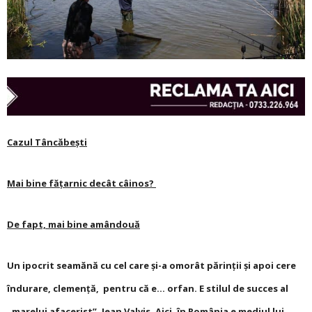
Cazul Tâncăbeşti
Mai bine făţarnic decât câinos?
De fapt, mai bine amândouă
Un ipocrit seamănă cu cel care şi-a omorât părinţii şi apoi cere
îndurare, clemenţă, pentru că e… orfan. E stilul de succes al
„marelui afacerist”, Jean Valvis. Aici, în Ro­mânia e mediul lui.