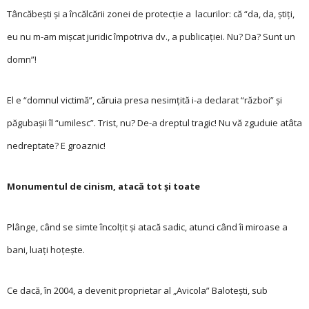
Tâncăbeşti şi a încălcării zonei de protecţie a lacurilor: că “da, da, ştiţi,
eu nu m-am mişcat juridic împotriva dv., a publicaţiei. Nu? Da? Sunt un
domn”!
El e “domnul victimă”, că­­ruia presa ne­simţită i-a de­clarat “război” şi
păgubaşii îl “umilesc”. Trist, nu? De-a dreptul tragic! Nu vă zguduie atâta
nedreptate? E groaznic!
Monumentul de cinism, atacă tot şi toate
Plânge, când se simte încolţit şi atacă sadic, atunci când îi miroase a
bani, luaţi hoţeşte.
Ce dacă, în 2004, a devenit proprietar al „Avicola” Baloteşti, sub