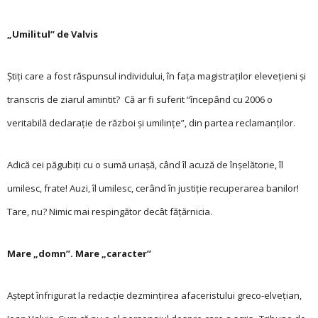
„Umilitul” de Valvis
Ştiţi care a fost răspunsul individului, în fața magistraţilor elevețieni şi
transcris de ziarul amintit? Că ar fi suferit “începând cu 2006 o
veritabilă declaraţie de război şi umilinţe”, din partea reclamanţilor.
Adică cei păgubiți cu o sumă uriaşă, când îl acuză de înşelătorie, îl
umilesc, frate! Auzi, îl umilesc, cerând în justiţie recuperarea banilor!
Tare, nu? Nimic mai respingător decât făţărnicia.
Mare „domn”. Mare „caracter”
Aştept înfrigurat la redacţie dezminţirea afaceristului greco-elvețian,